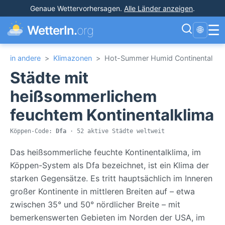
Genaue Wettervorhersagen
.
Alle Länder anzeigen
.
☰
WetterIn.
org
🌐
in andere
>
Klimazonen
>
Hot-Summer Humid Continental
Städte mit
heißsommerlichem
feuchtem Kontinentalklima
Köppen-Code:
Dfa
· 52 aktive Städte weltweit
Das heißsommerliche feuchte Kontinentalklima, im
Köppen-System als Dfa bezeichnet, ist ein Klima der
starken Gegensätze. Es tritt hauptsächlich im Inneren
großer Kontinente in mittleren Breiten auf – etwa
zwischen 35° und 50° nördlicher Breite – mit
bemerkenswerten Gebieten im Norden der USA, im