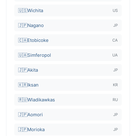
🇺🇸
Wichita
US
🇯🇵
Nagano
JP
🇨🇦
Etobicoke
CA
🇺🇦
Simferopol
UA
🇯🇵
Akita
JP
🇰🇷
Iksan
KR
🇷🇺
Wladikawkas
RU
🇯🇵
Aomori
JP
🇯🇵
Morioka
JP