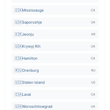
🇨🇦
Mississauga
CA
🇺🇦
Saporoshje
UA
🇰🇷
Jeonju
KR
🇺🇦
Krywyj Rih
UA
🇨🇦
Hamilton
CA
🇷🇺
Orenburg
RU
🇺🇸
Staten Island
US
🇨🇦
Laval
CA
🇺🇦
Woroschilowgrad
UA