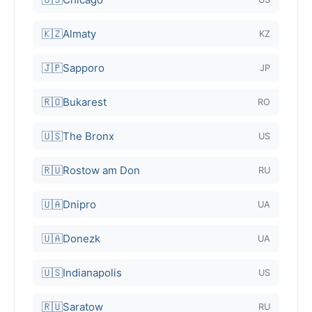
🇰🇿
Almaty
KZ
🇯🇵
Sapporo
JP
🇷🇴
Bukarest
RO
🇺🇸
The Bronx
US
🇷🇺
Rostow am Don
RU
🇺🇦
Dnipro
UA
🇺🇦
Donezk
UA
🇺🇸
Indianapolis
US
🇷🇺
Saratow
RU