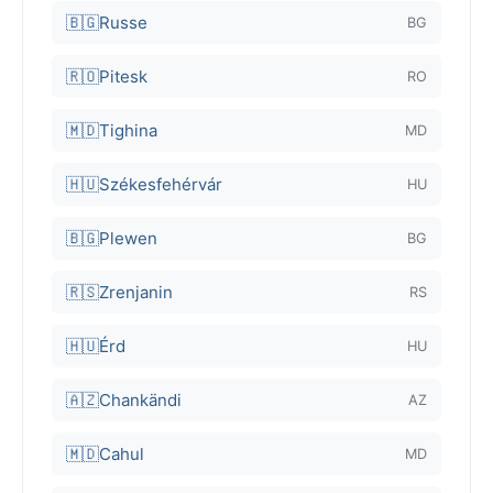
🇧🇬
Russe
BG
🇷🇴
Pitesk
RO
🇲🇩
Tighina
MD
🇭🇺
Székesfehérvár
HU
🇧🇬
Plewen
BG
🇷🇸
Zrenjanin
RS
🇭🇺
Érd
HU
🇦🇿
Chankändi
AZ
🇲🇩
Cahul
MD