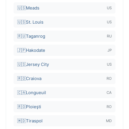
🇺🇸
Meads
US
🇺🇸
St. Louis
US
🇷🇺
Taganrog
RU
🇯🇵
Hakodate
JP
🇺🇸
Jersey City
US
🇷🇴
Craiova
RO
🇨🇦
Longueuil
CA
🇷🇴
Ploieşti
RO
🇲🇩
Tiraspol
MD