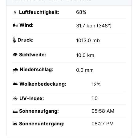
💧
Luftfeuchtigkeit:
68%
🌬️
Wind:
31.7 kph (348°)
🌡️
Druck:
1013.0 mb
👁️
Sichtweite:
10.0 km
🌧️
Niederschlag:
0.0 mm
☁️
Wolkenbedeckung:
12%
☀️
UV-Index:
1.0
🌅
Sonnenaufgang:
05:58 AM
🌇
Sonnenuntergang:
08:27 PM