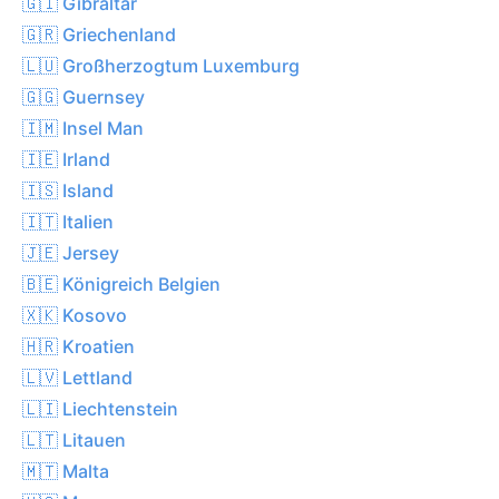
🇬🇮 Gibraltar
🇬🇷 Griechenland
🇱🇺 Großherzogtum Luxemburg
🇬🇬 Guernsey
🇮🇲 Insel Man
🇮🇪 Irland
🇮🇸 Island
🇮🇹 Italien
🇯🇪 Jersey
🇧🇪 Königreich Belgien
🇽🇰 Kosovo
🇭🇷 Kroatien
🇱🇻 Lettland
🇱🇮 Liechtenstein
🇱🇹 Litauen
🇲🇹 Malta