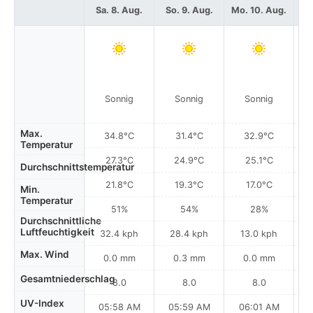
Sa. 8. Aug.
So. 9. Aug.
Mo. 10. Aug.
Di
Sonnig
Sonnig
Sonnig
Max.
34.8°C
31.4°C
32.9°C
Temperatur
27.3°C
24.9°C
25.1°C
Durchschnittstemperatur
21.8°C
19.3°C
17.0°C
Min.
Temperatur
51%
54%
28%
Durchschnittliche
Luftfeuchtigkeit
32.4 kph
28.4 kph
13.0 kph
Max. Wind
0.0 mm
0.3 mm
0.0 mm
Gesamtniederschlag
8.0
8.0
8.0
UV-Index
05:58 AM
05:59 AM
06:01 AM
0