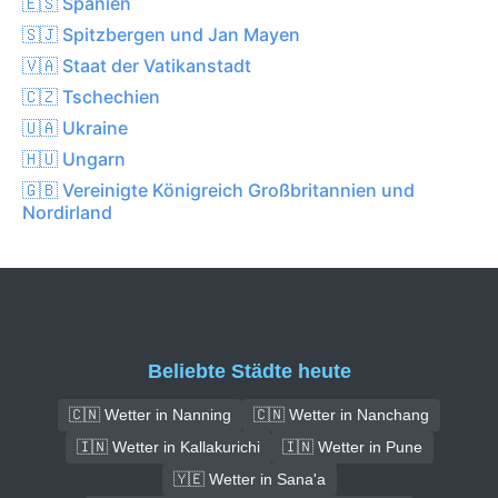
🇪🇸 Spanien
🇸🇯 Spitzbergen und Jan Mayen
🇻🇦 Staat der Vatikanstadt
🇨🇿 Tschechien
🇺🇦 Ukraine
🇭🇺 Ungarn
🇬🇧 Vereinigte Königreich Großbritannien und
Nordirland
Beliebte Städte heute
🇨🇳 Wetter in Nanning
🇨🇳 Wetter in Nanchang
🇮🇳 Wetter in Kallakurichi
🇮🇳 Wetter in Pune
🇾🇪 Wetter in Sana'a