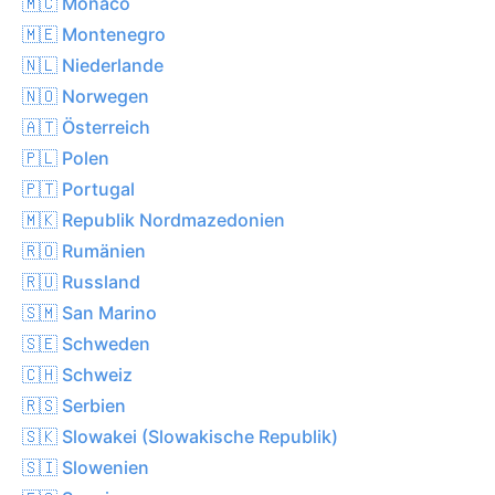
🇲🇨 Monaco
🇲🇪 Montenegro
🇳🇱 Niederlande
🇳🇴 Norwegen
🇦🇹 Österreich
🇵🇱 Polen
🇵🇹 Portugal
🇲🇰 Republik Nordmazedonien
🇷🇴 Rumänien
🇷🇺 Russland
🇸🇲 San Marino
🇸🇪 Schweden
🇨🇭 Schweiz
🇷🇸 Serbien
🇸🇰 Slowakei (Slowakische Republik)
🇸🇮 Slowenien