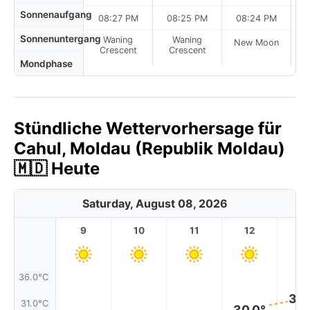
Sonnenaufgang
08:27 PM
08:25 PM
08:24 PM
Sonnenuntergang
Waning
Waning
New Moon
N
Crescent
Crescent
Mondphase
Stündliche Wettervorhersage für
Cahul, Moldau (Republik Moldau)
🇲🇩 Heute
Saturday, August 08, 2026
9
10
11
12
1
36.0°C
32.
31.0°C
30.0°