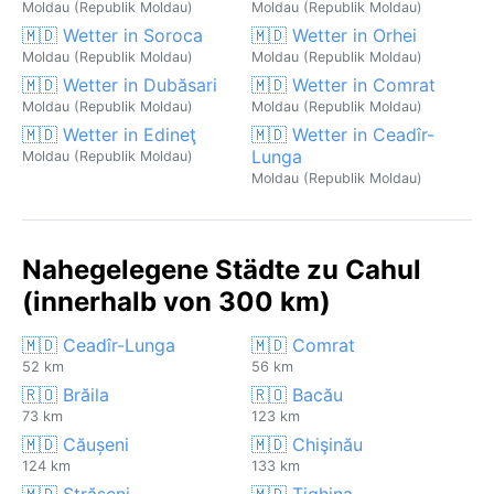
Moldau (Republik Moldau)
Moldau (Republik Moldau)
🇲🇩 Wetter in Soroca
🇲🇩 Wetter in Orhei
Moldau (Republik Moldau)
Moldau (Republik Moldau)
🇲🇩 Wetter in Dubăsari
🇲🇩 Wetter in Comrat
Moldau (Republik Moldau)
Moldau (Republik Moldau)
🇲🇩 Wetter in Edineţ
🇲🇩 Wetter in Ceadîr-
Lunga
Moldau (Republik Moldau)
Moldau (Republik Moldau)
Nahegelegene Städte zu Cahul
(innerhalb von 300 km)
🇲🇩 Ceadîr-Lunga
🇲🇩 Comrat
52 km
56 km
🇷🇴 Brăila
🇷🇴 Bacău
73 km
123 km
🇲🇩 Căușeni
🇲🇩 Chişinău
124 km
133 km
🇲🇩 Strășeni
🇲🇩 Tighina