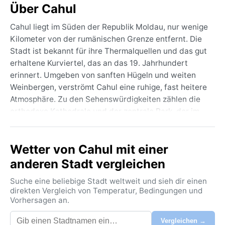
Über Cahul
Cahul liegt im Süden der Republik Moldau, nur wenige
Kilometer von der rumänischen Grenze entfernt. Die
Stadt ist bekannt für ihre Thermalquellen und das gut
erhaltene Kurviertel, das an das 19. Jahrhundert
erinnert. Umgeben von sanften Hügeln und weiten
Weinbergen, verströmt Cahul eine ruhige, fast heitere
Atmosphäre. Zu den Sehenswürdigkeiten zählen die
orthodoxe Kathedrale und der zentrale Park, der im
Frühling in voller Blüte steht. Die Region ist
landwirtschaftlich geprägt – Sonnenblumenfelder
Wetter von Cahul mit einer
und Obstgärten prägen das Umland. Hier spürt man
noch das Tempo des ländlichen Moldawiens, abseits
anderen Stadt vergleichen
der Hauptstadt Chisinau.
Suche eine beliebige Stadt weltweit und sieh dir einen
Das Klima ist nach Köppen als Dfa klassifiziert: ein
direkten Vergleich von Temperatur, Bedingungen und
Vorhersagen an.
heißsommerliches Kontinentalklima mit feuchten
Bedingungen. Die Sommer sind heiß und schwül, mit
Vergleichen →
Durchschnittstemperaturen um 22 bis 25 Grad