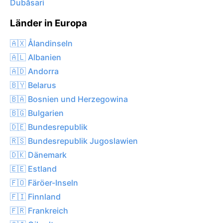
Dubăsari
Länder in Europa
🇦🇽 Ålandinseln
🇦🇱 Albanien
🇦🇩 Andorra
🇧🇾 Belarus
🇧🇦 Bosnien und Herzegowina
🇧🇬 Bulgarien
🇩🇪 Bundesrepublik
🇷🇸 Bundesrepublik Jugoslawien
🇩🇰 Dänemark
🇪🇪 Estland
🇫🇴 Färöer-Inseln
🇫🇮 Finnland
🇫🇷 Frankreich