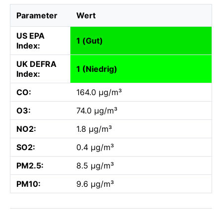
Parameter
Wert
US EPA
1 (Gut)
Index:
UK DEFRA
1 (Niedrig)
Index:
CO:
164.0 µg/m³
O3:
74.0 µg/m³
NO2:
1.8 µg/m³
SO2:
0.4 µg/m³
PM2.5:
8.5 µg/m³
PM10:
9.6 µg/m³