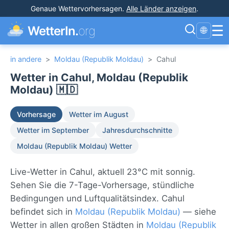
Genaue Wettervorhersagen
.
Alle Länder anzeigen
.
☰
WetterIn.
org
🌐
in andere
>
Moldau (Republik Moldau)
>
Cahul
Wetter in Cahul, Moldau (Republik
Moldau) 🇲🇩
Vorhersage
Wetter im August
Wetter im September
Jahresdurchschnitte
Moldau (Republik Moldau) Wetter
Live-Wetter in Cahul, aktuell 23°C mit sonnig.
Sehen Sie die 7-Tage-Vorhersage, stündliche
Bedingungen und Luftqualitätsindex. Cahul
befindet sich in
Moldau (Republik Moldau)
— siehe
Wetter in allen großen Städten in
Moldau (Republik