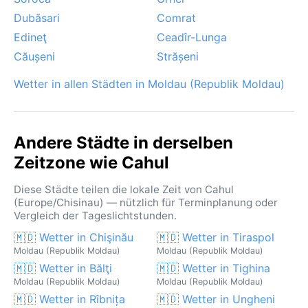
Reiseverkehr behindern, während im Sommer
Dubăsari
Comrat
gelegentlich Hitzewellen die Region heimsuchen.
Edineţ
Ceadîr-Lunga
Gewitter bringen oft kurzzeitige Abkühlung. Ein
Căușeni
Strășeni
markantes Phänomen ist der dunstige, fast neblige
Morgenhimmel in den Flussniederungen, der die
Wetter in allen Städten in Moldau (Republik Moldau)
Landschaft in ein sanftes Licht taucht.
Andere Städte in derselben
Zeitzone wie Cahul
Diese Städte teilen die lokale Zeit von Cahul
(Europe/Chisinau) — nützlich für Terminplanung oder
Vergleich der Tageslichtstunden.
🇲🇩 Wetter in Chişinău
🇲🇩 Wetter in Tiraspol
Moldau (Republik Moldau)
Moldau (Republik Moldau)
🇲🇩 Wetter in Bălţi
🇲🇩 Wetter in Tighina
Moldau (Republik Moldau)
Moldau (Republik Moldau)
🇲🇩 Wetter in Rîbnița
🇲🇩 Wetter in Ungheni