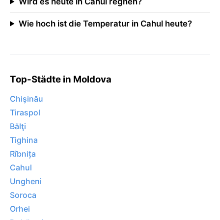
Wird es heute in Cahul regnen?
Wie hoch ist die Temperatur in Cahul heute?
Top-Städte in Moldova
Chişinău
Tiraspol
Bălţi
Tighina
Rîbnița
Cahul
Ungheni
Soroca
Orhei