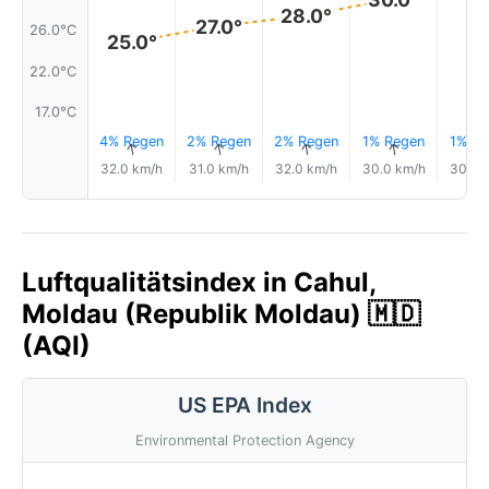
28.0°
27.0°
26.0°C
25.0°
22.0°C
17.0°C
4% Regen
2% Regen
2% Regen
1% Regen
1% Re
↑
↑
↑
↑
32.0 km/h
31.0 km/h
32.0 km/h
30.0 km/h
30.0 
Luftqualitätsindex in Cahul,
Moldau (Republik Moldau) 🇲🇩
(AQI)
US EPA Index
Environmental Protection Agency