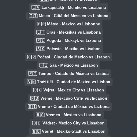
🇱🇻
Laikapstākļi · Mehiko vs Lisabona
🇮🇹
Meteo · Città del Messico vs Lisbona
🇫🇷
Météo · Mexico vs Lisbonne
🇱🇹
Oras · Meksikas vs Lisabona
🇵🇱
Pogoda · Meksyk vs Lizbona
🇸🇰
Počasie · Mexiko vs Lisabon
🇨🇿
Počasí · Ciudad de México vs Lisabon
🇫🇮
Sää · México vs Lissabon
🇵🇹
Tempo · Cidade do México vs Lisboa
🇻🇳
Thời tiết · Ciudad de Mexico vs Lisboa
🇩🇰
Vejret · Mexico City vs Lissabon
🇷🇸
Vreme · Мексико Сити vs Лисабон
🇸🇮
Vreme · Ciudad de México vs Lizbona
🇷🇴
Vremea · Mexico vs Lisabona
🇸🇪
Vädret · Mexico City vs Lissabon
🇳🇴
Været · Mexiko-Stadt vs Lissabon