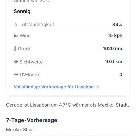
Gefühlt wie 20°C
Sonnig
💧 Luftfeuchtigkeit
84%
15 kph
🌬️ Wind
1020 mb
🌡️ Druck
10.0 km
👁️ Sichtweite
☀️ UV-Index
0
Vollständige Vorhersage für Lissabon →
Gerade ist Lissabon um 4.7°C wärmer als Mexiko-Stadt.
7-Tage-Vorhersage
Mexiko-Stadt