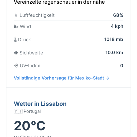
Vereinzelte regenschauer in der nähe
💧 Luftfeuchtigkeit
68%
4 kph
🌬️ Wind
1018 mb
🌡️ Druck
10.0 km
👁️ Sichtweite
☀️ UV-Index
0
Vollständige Vorhersage für Mexiko-Stadt →
Wetter in Lissabon
🇵🇹 Portugal
20°C