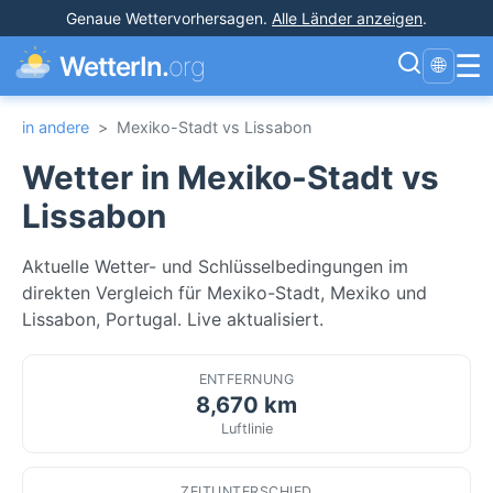
Genaue Wettervorhersagen
.
Alle Länder anzeigen
.
☰
WetterIn.
org
🌐
in andere
>
Mexiko-Stadt vs Lissabon
Wetter in Mexiko-Stadt vs
Lissabon
Aktuelle Wetter- und Schlüsselbedingungen im
direkten Vergleich für Mexiko-Stadt, Mexiko und
Lissabon, Portugal. Live aktualisiert.
ENTFERNUNG
8,670 km
Luftlinie
ZEITUNTERSCHIED