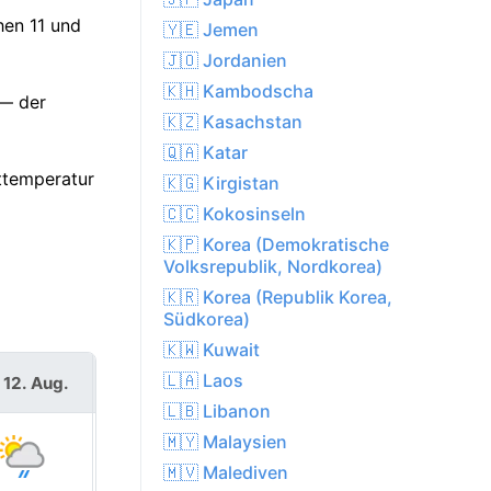
hen 11 und
🇾🇪 Jemen
🇯🇴 Jordanien
🇰🇭 Kambodscha
 — der
🇰🇿 Kasachstan
🇶🇦 Katar
ttemperatur
🇰🇬 Kirgistan
🇨🇨 Kokosinseln
🇰🇵 Korea (Demokratische
Volksrepublik, Nordkorea)
🇰🇷 Korea (Republik Korea,
Südkorea)
🇰🇼 Kuwait
🇱🇦 Laos
 12. Aug.
Do. 13. Aug.
🇱🇧 Libanon
🇲🇾 Malaysien
🇲🇻 Malediven