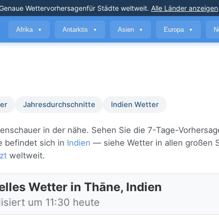
Genaue Wettervorhersagen
für Städte weltweit
.
Alle Länder anzeigen
Afrika
Antarktis
Asien
Europa
N
▼
▼
▼
▼
er
Jahresdurchschnitte
Indien Wetter
egenschauer in der nähe. Sehen Sie die 7-Tage-Vorhersag
 befindet sich in
Indien
— siehe Wetter in allen großen S
zt
weltweit.
elles Wetter in Thāne, Indien
isiert um 11:30 heute