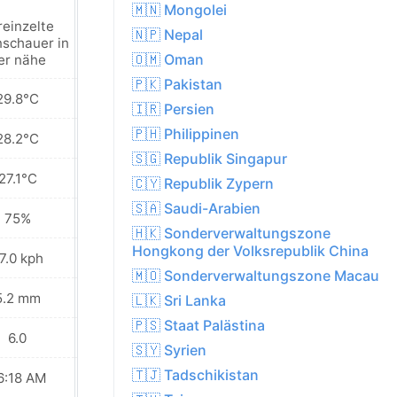
🇲🇳 Mongolei
reinzelte
Vereinzelte
🇳🇵 Nepal
schauer in
regenschauer in
🇴🇲 Oman
er nähe
der nähe
🇵🇰 Pakistan
29.8°C
29.9°C
🇮🇷 Persien
🇵🇭 Philippinen
28.2°C
28.1°C
🇸🇬 Republik Singapur
27.1°C
27.0°C
🇨🇾 Republik Zypern
🇸🇦 Saudi-Arabien
75%
75%
🇭🇰 Sonderverwaltungszone
Hongkong der Volksrepublik China
7.0 kph
28.8 kph
🇲🇴 Sonderverwaltungszone Macau
5.2 mm
7.3 mm
🇱🇰 Sri Lanka
🇵🇸 Staat Palästina
6.0
6.0
🇸🇾 Syrien
🇹🇯 Tadschikistan
6:18 AM
06:18 AM