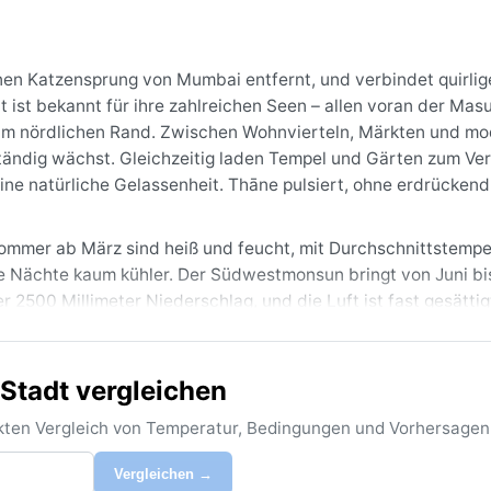
nen Katzensprung von Mumbai entfernt, und verbindet quirlig
t ist bekannt für ihre zahlreichen Seen – allen voran der Mas
 am nördlichen Rand. Zwischen Wohnvierteln, Märkten und m
tändig wächst. Gleichzeitig laden Tempel und Gärten zum Ve
ine natürliche Gelassenheit. Thāne pulsiert, ohne erdrückend
Sommer ab März sind heiß und feucht, mit Durchschnittstemp
le Nächte kaum kühler. Der Südwestmonsun bringt von Juni bi
r 2500 Millimeter Niederschlag, und die Luft ist fast gesättig
it angenehmen 20 bis 28 °C – ideale Bedingungen für leichte
eichte, atmungsaktive Stoffe und einen Regenschirm einpacken
 unverzichtbar.
Stadt vergleichen
ruar, wenn die Luft klar und die Hitze erträglich ist. Das We
rekten Vergleich von Temperatur, Bedingungen und Vorhersagen
r 15 °C ab. Im März beginnt die Vor-Monsun-Hitze, und ab Jun
ftige Monsuneinsatz, der oft innerhalb von Stunden die Straß
Vergleichen →