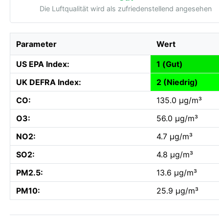
Die Luftqualität wird als zufriedenstellend angesehen
Parameter
Wert
US EPA Index:
1 (Gut)
UK DEFRA Index:
2 (Niedrig)
CO:
135.0 µg/m³
O3:
56.0 µg/m³
NO2:
4.7 µg/m³
SO2:
4.8 µg/m³
PM2.5:
13.6 µg/m³
PM10:
25.9 µg/m³