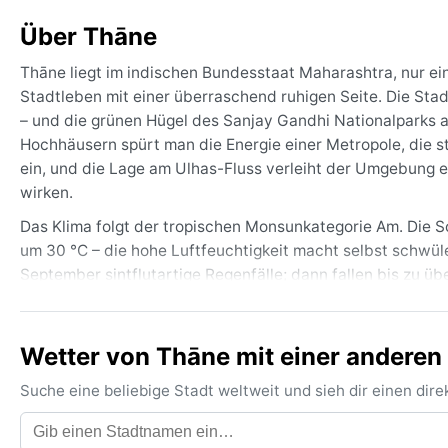
Über Thāne
Thāne liegt im indischen Bundesstaat Maharashtra, nur ei
Stadtleben mit einer überraschend ruhigen Seite. Die Stad
– und die grünen Hügel des Sanjay Gandhi Nationalparks
Hochhäusern spürt man die Energie einer Metropole, die s
ein, und die Lage am Ulhas-Fluss verleiht der Umgebung e
wirken.
Das Klima folgt der tropischen Monsunkategorie Am. Die 
um 30 °C – die hohe Luftfeuchtigkeit macht selbst schwü
September sintflutartige Regenfälle; dann fallen bis zu übe
Winter von Dezember bis Februar sind mild und trocken, m
aus Baumwolle oder Leinen. Wer im Sommer reist, sollte l
Regenzeit sind wasserdichte Schuhe und ein Regenponcho
Wetter von Thāne mit einer anderen 
Die beste Reisezeit sind die Wintermonate Dezember bis Feb
Suche eine beliebige Stadt weltweit und sieh dir einen di
dann meist sonnig, und selbst nachts kühlt es selten unte
der Regen den Alltag. Ein besonderes Phänomen ist der he