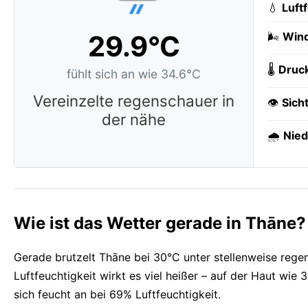
💧
Luft
29.9°C
🌬️
Wind
🌡️
Druc
fühlt sich an wie 34.6°C
Vereinzelte regenschauer in
👁️
Sich
der nähe
🌧️
Nied
Wie ist das Wetter gerade in Thāne?
Gerade brutzelt Thāne bei 30°C unter stellenweise regen
Luftfeuchtigkeit wirkt es viel heißer – auf der Haut wie
sich feucht an bei 69% Luftfeuchtigkeit.