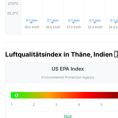
27.0°C
25.0°C
0.1 mm
0.1 mm
0.1 mm
0.1 mm
0.1 
↑
↑
↑
↑
26.0 km/h
26.0 km/h
27.0 km/h
25.0 km/h
24.0 
Luftqualitätsindex in Thāne, Indien 
US EPA Index
Environmental Protection Agency
1
1
2
3
4
5
Gut