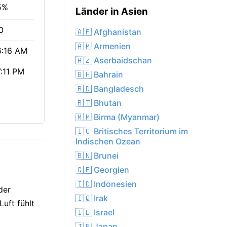
5%
Länder in Asien
0
🇦🇫 Afghanistan
🇦🇲 Armenien
6:16 AM
🇦🇿 Aserbaidschan
:11 PM
🇧🇭 Bahrain
🇧🇩 Bangladesch
🇧🇹 Bhutan
🇲🇲 Birma (Myanmar)
🇮🇴 Britisches Territorium im
Indischen Ozean
🇧🇳 Brunei
🇬🇪 Georgien
🇮🇩 Indonesien
der
🇮🇶 Irak
uft fühlt
🇮🇱 Israel
🇯🇵 Japan