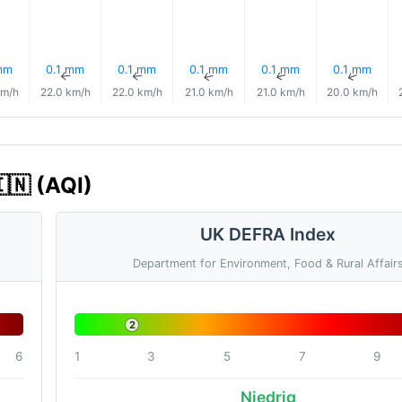
mm
0.1 mm
0.1 mm
0.1 mm
0.1 mm
0.1 mm
↑
↑
↑
↑
↑
↑
km/h
22.0 km/h
22.0 km/h
21.0 km/h
21.0 km/h
20.0 km/h
🇳 (AQI)
UK DEFRA Index
Department for Environment, Food & Rural Affair
2
6
1
3
5
7
9
Niedrig