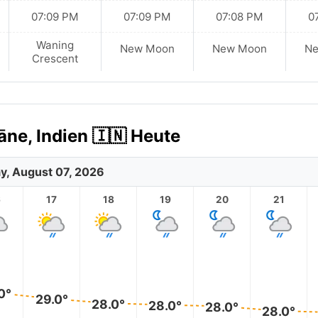
07:09 PM
07:09 PM
07:08 PM
0
Waning
New Moon
New Moon
N
Crescent
ne, Indien 🇮🇳 Heute
ay, August 07, 2026
6
17
18
19
20
21
0°
29.0°
28.0°
28.0°
28.0°
28.0°