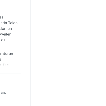
es
unda Talao
odernen
rweilen
 zu
eraturen
s
t. Die
 Kleidung
; in der
tter bleibt
 an.
i bestimmt
en in