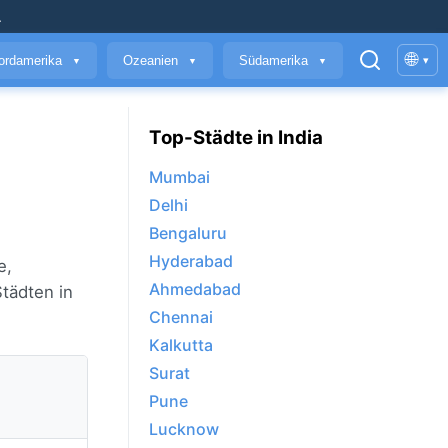
.
🌐
ordamerika
Ozeanien
Südamerika
▾
▼
▼
▼
Top-Städte in India
Mumbai
Delhi
Bengaluru
Hyderabad
e,
Ahmedabad
tädten in
Chennai
Kalkutta
Surat
Pune
Lucknow