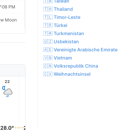
🇹🇼 Taiwan
7:08 PM
07:07 PM
🇹🇭 Thailand
🇹🇱 Timor-Leste
ew Moon
New Moon
🇹🇷 Türkei
🇹🇲 Turkmenistan
🇺🇿 Usbekistan
🇦🇪 Vereinigte Arabische Emirate
🇻🇳 Vietnam
🇨🇳 Volksrepublik China
🇨🇽 Weihnachtsinsel
22
23
1
2
3
28.0°
28.0°
28.0°
28.0°