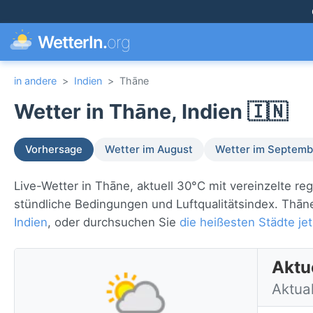
WetterIn.
org
in andere
>
Indien
>
Thāne
Wetter in Thāne, Indien 🇮🇳
Vorhersage
Wetter im August
Wetter im Septemb
Live-Wetter in Thāne, aktuell 30°C mit vereinzelte r
stündliche Bedingungen und Luftqualitätsindex. Thāne
Indien
, oder durchsuchen Sie
die heißesten Städte jet
Aktu
Aktual