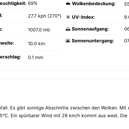
feuchtigkeit:
69%
☁️
Wolkenbedeckung:
5
:
27.7 kph (270°)
☀️
UV-Index:
9.
🌅
Sonnenaufgang:
0
k:
1007.0 mb
🌇
Sonnenuntergang:
07
tweite:
10.0 km
erschlag:
0.1 mm
fall. Es gibt sonnige Abschnitte zwischen den Wolken. Mit 
 35°C. Ein spürbarer Wind mit 28 km/h kommt aus west. Die L