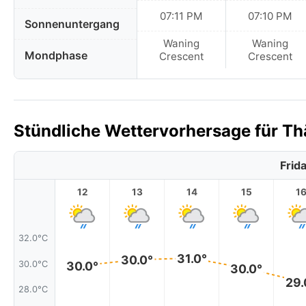
07:11 PM
07:10 PM
Sonnenuntergang
Waning
Waning
Mondphase
Crescent
Crescent
Stündliche Wettervorhersage für Thā
Frid
12
13
14
15
1
32.0°C
31.0°
30.0°
30.0°C
30.0°
30.0°
29.
28.0°C