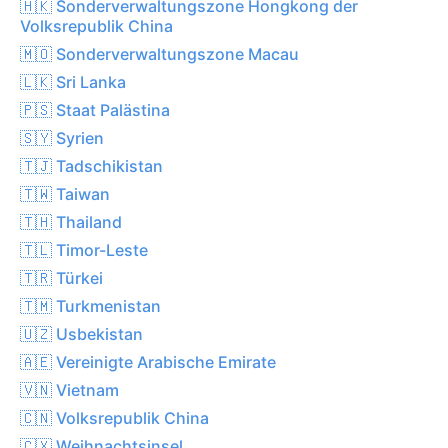
🇭🇰 Sonderverwaltungszone Hongkong der
Volksrepublik China
🇲🇴 Sonderverwaltungszone Macau
🇱🇰 Sri Lanka
🇵🇸 Staat Palästina
🇸🇾 Syrien
🇹🇯 Tadschikistan
🇹🇼 Taiwan
🇹🇭 Thailand
🇹🇱 Timor-Leste
🇹🇷 Türkei
🇹🇲 Turkmenistan
🇺🇿 Usbekistan
🇦🇪 Vereinigte Arabische Emirate
🇻🇳 Vietnam
🇨🇳 Volksrepublik China
🇨🇽 Weihnachtsinsel