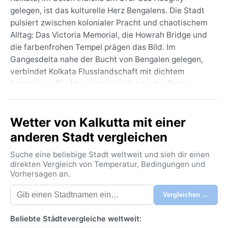
gelegen, ist das kulturelle Herz Bengalens. Die Stadt
pulsiert zwischen kolonialer Pracht und chaotischem
Alltag: Das Victoria Memorial, die Howrah Bridge und
die farbenfrohen Tempel prägen das Bild. Im
Gangesdelta nahe der Bucht von Bengalen gelegen,
verbindet Kolkata Flusslandschaft mit dichtem
Stadtleben. Die Menschen hier lieben das Durga-
Puja-Fest, das die gesamte Metropole in ein
explosives Meer aus Lichtern und Skulpturen taucht.
Wetter von Kalkutta mit einer
Nach der Köppen-Klassifikation herrscht hier ein
anderen Stadt vergleichen
tropisches Savannenklima (Aw). Die Sommer von
März bis Juni sind brütend heiß und schwül, mit
Suche eine beliebige Stadt weltweit und sieh dir einen
Spitzenwerten über 40 °C. Der Südwestmonsun
direkten Vergleich von Temperatur, Bedingungen und
Vorhersagen an.
bringt von Juni bis September sintflutartige
Regenfälle und eine Luftfeuchtigkeit, die oft 80
Vergleichen →
Prozent übersteigt. Die Winter hingegen (Dezember
bis Februar) sind mild und trocken, mit
Beliebte Städtevergleiche weltweit:
Tagestemperaturen um 20–25 °C, die Nächte können