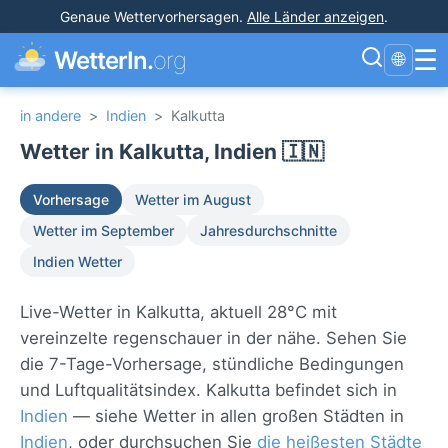
Genaue Wettervorhersagen
.
Alle Länder anzeigen
.
☰
WetterIn.
org
🌐
in andere
>
Indien
>
Kalkutta
Wetter in Kalkutta, Indien 🇮🇳
Vorhersage
Wetter im August
Wetter im September
Jahresdurchschnitte
Indien Wetter
Live-Wetter in Kalkutta, aktuell 28°C mit
vereinzelte regenschauer in der nähe. Sehen Sie
die 7-Tage-Vorhersage, stündliche Bedingungen
und Luftqualitätsindex. Kalkutta befindet sich in
Indien
— siehe Wetter in allen großen Städten in
Indien
, oder durchsuchen Sie
die heißesten Städte