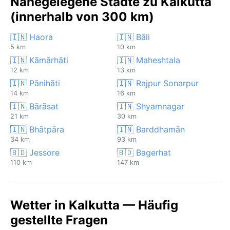
Nahegelegene Städte zu Kalkutta
(innerhalb von 300 km)
🇮🇳 Haora
🇮🇳 Bāli
5 km
10 km
🇮🇳 Kāmārhāti
🇮🇳 Maheshtala
12 km
13 km
🇮🇳 Pānihāti
🇮🇳 Rajpur Sonarpur
14 km
16 km
🇮🇳 Bārāsat
🇮🇳 Shyamnagar
21 km
30 km
🇮🇳 Bhātpāra
🇮🇳 Barddhamān
34 km
93 km
🇧🇩 Jessore
🇧🇩 Bagerhat
110 km
147 km
Wetter in Kalkutta — Häufig
gestellte Fragen