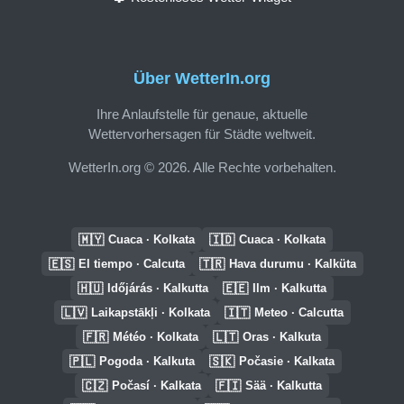
Über WetterIn.org
Ihre Anlaufstelle für genaue, aktuelle
Wettervorhersagen für Städte weltweit.
WetterIn.org © 2026. Alle Rechte vorbehalten.
🇲🇾
🇮🇩
Cuaca · Kolkata
Cuaca · Kolkata
🇪🇸
🇹🇷
El tiempo · Calcuta
Hava durumu · Kalküta
🇭🇺
🇪🇪
Időjárás · Kalkutta
Ilm · Kalkutta
🇱🇻
🇮🇹
Laikapstākļi · Kolkata
Meteo · Calcutta
🇫🇷
🇱🇹
Météo · Kolkata
Oras · Kalkuta
🇵🇱
🇸🇰
Pogoda · Kalkuta
Počasie · Kalkata
🇨🇿
🇫🇮
Počasí · Kalkata
Sää · Kalkutta