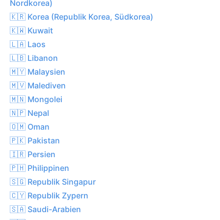
Nordkorea)
🇰🇷 Korea (Republik Korea, Südkorea)
🇰🇼 Kuwait
🇱🇦 Laos
🇱🇧 Libanon
🇲🇾 Malaysien
🇲🇻 Malediven
🇲🇳 Mongolei
🇳🇵 Nepal
🇴🇲 Oman
🇵🇰 Pakistan
🇮🇷 Persien
🇵🇭 Philippinen
🇸🇬 Republik Singapur
🇨🇾 Republik Zypern
🇸🇦 Saudi-Arabien