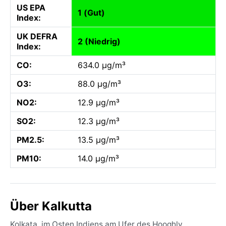
US EPA
1 (Gut)
Index:
UK DEFRA
2 (Niedrig)
Index:
CO:
634.0 µg/m³
O3:
88.0 µg/m³
NO2:
12.9 µg/m³
SO2:
12.3 µg/m³
PM2.5:
13.5 µg/m³
PM10:
14.0 µg/m³
Über Kalkutta
Kolkata, im Osten Indiens am Ufer des Hooghly