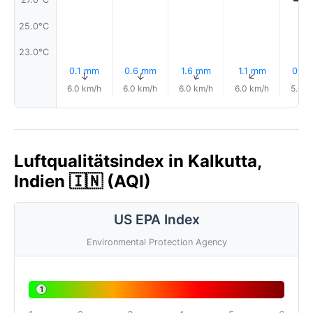
25.0°C
23.0°C
0.1 mm
0.6 mm
1.6 mm
1.1 mm
0.6
↑
↑
↑
↑
6.0 km/h
6.0 km/h
6.0 km/h
6.0 km/h
5.0 k
Luftqualitätsindex in Kalkutta,
Indien 🇮🇳 (AQI)
US EPA Index
Environmental Protection Agency
1