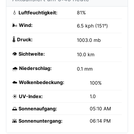
💧
Luftfeuchtigkeit:
81%
🌬️
Wind:
6.5 kph (151°)
🌡️
Druck:
1003.0 mb
👁️
Sichtweite:
10.0 km
🌧️
Niederschlag:
0.1 mm
☁️
Wolkenbedeckung:
100%
☀️
UV-Index:
1.0
🌅
Sonnenaufgang:
05:10 AM
🌇
Sonnenuntergang:
06:14 PM