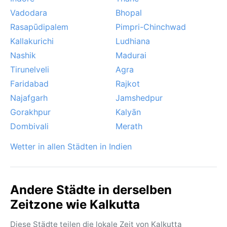
Vadodara
Bhopal
Rasapūdipalem
Pimpri-Chinchwad
Kallakurichi
Ludhiana
Nashik
Madurai
Tirunelveli
Agra
Faridabad
Rajkot
Najafgarh
Jamshedpur
Gorakhpur
Kalyān
Dombivali
Merath
Wetter in allen Städten in Indien
Andere Städte in derselben
Zeitzone wie Kalkutta
Diese Städte teilen die lokale Zeit von Kalkutta