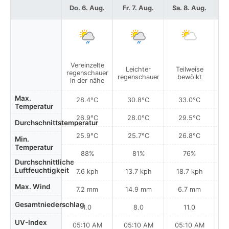
Do. 6. Aug.
Fr. 7. Aug.
Sa. 8. Aug.
S
Vereinzelte
Leichter
Teilweise
regenschauer
regenschauer
bewölkt
re
in der nähe
Max.
28.4°C
30.8°C
33.0°C
Temperatur
26.9°C
28.0°C
29.5°C
Durchschnittstemperatur
25.9°C
25.7°C
26.8°C
Min.
Temperatur
88%
81%
76%
Durchschnittliche
Luftfeuchtigkeit
7.6 kph
13.7 kph
18.7 kph
Max. Wind
7.2 mm
14.9 mm
6.7 mm
Gesamtniederschlag
1.0
8.0
11.0
UV-Index
05:10 AM
05:10 AM
05:10 AM