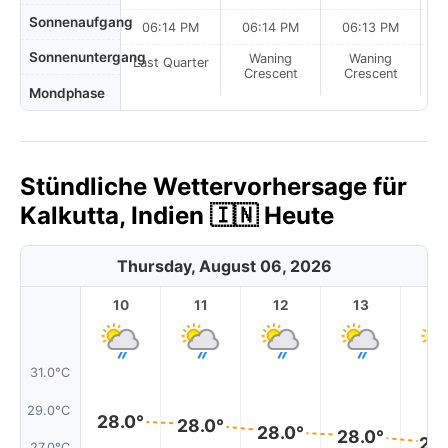
Sonnenaufgang
06:14 PM
06:14 PM
06:13 PM
Sonnenuntergang
Waning
Waning
Last Quarter
Crescent
Crescent
Mondphase
Stündliche Wettervorhersage für
Kalkutta, Indien 🇮🇳 Heute
Thursday, August 06, 2026
10
11
12
13
1
31.0°C
29.0°C
28.0°
28.0°
28.0°
28.0°
27.
27.0°C