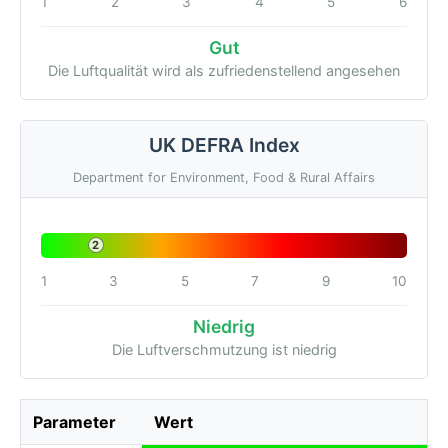
1
2
3
4
5
6
Gut
Die Luftqualität wird als zufriedenstellend angesehen
UK DEFRA Index
Department for Environment, Food & Rural Affairs
2
1
3
5
7
9
10
Niedrig
Die Luftverschmutzung ist niedrig
Parameter
Wert