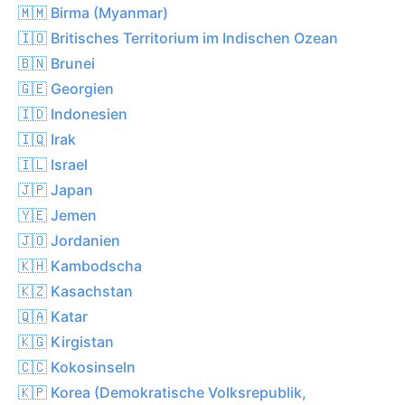
🇲🇲 Birma (Myanmar)
🇮🇴 Britisches Territorium im Indischen Ozean
🇧🇳 Brunei
🇬🇪 Georgien
🇮🇩 Indonesien
🇮🇶 Irak
🇮🇱 Israel
🇯🇵 Japan
🇾🇪 Jemen
🇯🇴 Jordanien
🇰🇭 Kambodscha
🇰🇿 Kasachstan
🇶🇦 Katar
🇰🇬 Kirgistan
🇨🇨 Kokosinseln
🇰🇵 Korea (Demokratische Volksrepublik,