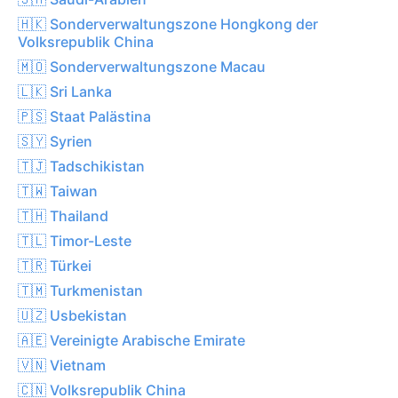
🇭🇰 Sonderverwaltungszone Hongkong der
Volksrepublik China
🇲🇴 Sonderverwaltungszone Macau
🇱🇰 Sri Lanka
🇵🇸 Staat Palästina
🇸🇾 Syrien
🇹🇯 Tadschikistan
🇹🇼 Taiwan
🇹🇭 Thailand
🇹🇱 Timor-Leste
🇹🇷 Türkei
🇹🇲 Turkmenistan
🇺🇿 Usbekistan
🇦🇪 Vereinigte Arabische Emirate
🇻🇳 Vietnam
🇨🇳 Volksrepublik China