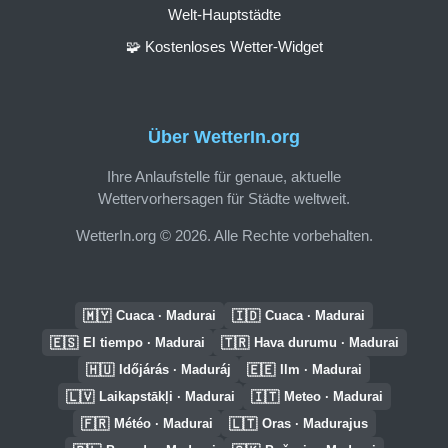
Welt-Hauptstädte
🧩 Kostenloses Wetter-Widget
Über WetterIn.org
Ihre Anlaufstelle für genaue, aktuelle
Wettervorhersagen für Städte weltweit.
WetterIn.org © 2026. Alle Rechte vorbehalten.
🇲🇾
🇮🇩
Cuaca · Madurai
Cuaca · Madurai
🇪🇸
🇹🇷
El tiempo · Madurai
Hava durumu · Madurai
🇭🇺
🇪🇪
Időjárás · Maduráj
Ilm · Madurai
🇱🇻
🇮🇹
Laikapstākļi · Madurai
Meteo · Madurai
🇫🇷
🇱🇹
Météo · Madurai
Oras · Madurajus