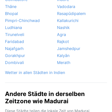
Thāne
Vadodara
Bhopal
Rasapūdipalem
Pimpri-Chinchwad
Kallakurichi
Ludhiana
Nashik
Tirunelveli
Agra
Faridabad
Rajkot
Najafgarh
Jamshedpur
Gorakhpur
Kalyān
Dombivali
Merath
Wetter in allen Städten in Indien
Andere Städte in derselben
Zeitzone wie Madurai
Diese Städte teilen die lokale Zeit von Madurai