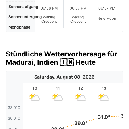
Sonnenaufgang
06:38 PM
06:37 PM
06:37 PM
Sonnenuntergang
Waning
Waning
New Moon
N
Crescent
Crescent
Mondphase
Stündliche Wettervorhersage für
Madurai, Indien 🇮🇳 Heute
Saturday, August 08, 2026
10
11
12
13
1
33.0°C
31.
31.0°
30.0°C
29.0°