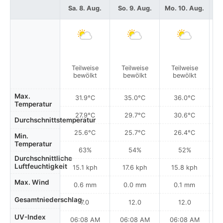
Sa. 8. Aug.
So. 9. Aug.
Mo. 10. Aug.
Di
Teilweise
Teilweise
Teilweise
bewölkt
bewölkt
bewölkt
Max.
31.9°C
35.0°C
36.0°C
Temperatur
27.9°C
29.7°C
30.6°C
Durchschnittstemperatur
25.6°C
25.7°C
26.4°C
Min.
Temperatur
63%
54%
52%
Durchschnittliche
Luftfeuchtigkeit
15.1 kph
17.6 kph
15.8 kph
Max. Wind
0.6 mm
0.0 mm
0.1 mm
Gesamtniederschlag
7.0
12.0
12.0
UV-Index
06:08 AM
06:08 AM
06:08 AM
0