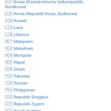
🇰🇵 Korea (Demokratische Volksrepublik,
Nordkorea)
🇰🇷 Korea (Republik Korea, Südkorea)
🇰🇼 Kuwait
🇱🇦 Laos
🇱🇧 Libanon
🇲🇾 Malaysien
🇲🇻 Malediven
🇲🇳 Mongolei
🇳🇵 Nepal
🇴🇲 Oman
🇵🇰 Pakistan
🇮🇷 Persien
🇵🇭 Philippinen
🇸🇬 Republik Singapur
🇨🇾 Republik Zypern
🇸🇦 Saudi-Arabien