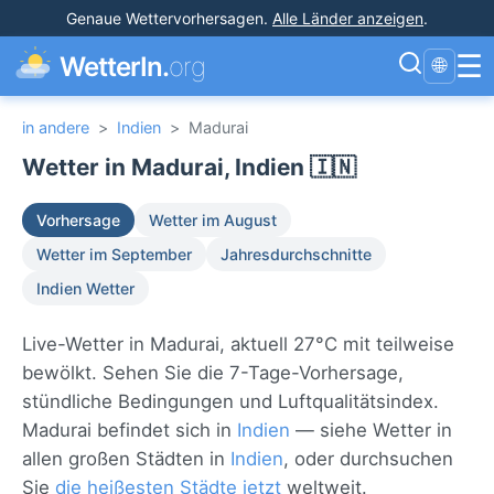
Genaue Wettervorhersagen
.
Alle Länder anzeigen
.
☰
WetterIn.
org
🌐
in andere
>
Indien
>
Madurai
Wetter in Madurai, Indien 🇮🇳
Vorhersage
Wetter im August
Wetter im September
Jahresdurchschnitte
Indien Wetter
Live-Wetter in Madurai, aktuell 27°C mit teilweise
bewölkt. Sehen Sie die 7-Tage-Vorhersage,
stündliche Bedingungen und Luftqualitätsindex.
Madurai befindet sich in
Indien
— siehe Wetter in
allen großen Städten in
Indien
, oder durchsuchen
Sie
die heißesten Städte jetzt
weltweit.