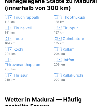
Nahegelegene Städte zu Madurai
(innerhalb von 300 km)
🇮🇳 Tiruchirappalli
🇮🇳 Thoothukudi
118 km
128 km
🇮🇳 Tirunelveli
🇮🇳 Tiruppur
141 km
157 km
🇮🇳 Irodu
🇮🇳 Coimbatore
164 km
175 km
🇮🇳 Kochi
🇮🇳 Kollam
204 km
204 km
🇮🇳
🇱🇰 Jaffna
Thiruvananthapuram
209 km
205 km
🇮🇳 Thrissur
🇮🇳 Kallakurichi
219 km
222 km
Wetter in Madurai — Häufig