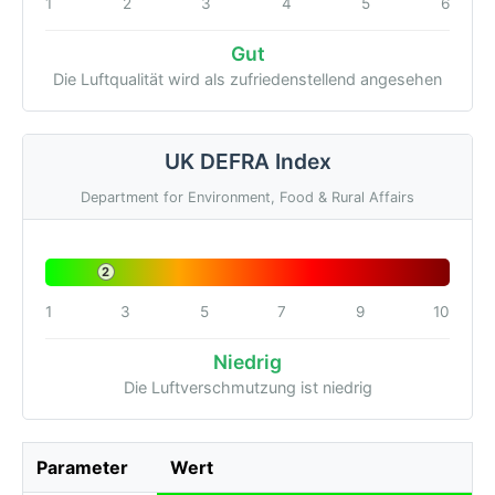
1
2
3
4
5
6
Gut
Die Luftqualität wird als zufriedenstellend angesehen
UK DEFRA Index
Department for Environment, Food & Rural Affairs
2
1
3
5
7
9
10
Niedrig
Die Luftverschmutzung ist niedrig
Parameter
Wert