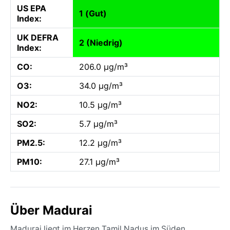
US EPA
1 (Gut)
Index:
UK DEFRA
2 (Niedrig)
Index:
CO:
206.0 µg/m³
O3:
34.0 µg/m³
NO2:
10.5 µg/m³
SO2:
5.7 µg/m³
PM2.5:
12.2 µg/m³
PM10:
27.1 µg/m³
Über Madurai
Madurai liegt im Herzen Tamil Nadus im Süden