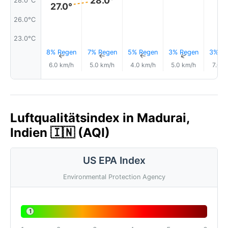
28.0°
28.0°C
27.0°
26.0°C
23.0°C
8% Regen
7% Regen
5% Regen
3% Regen
3% Re
↑
↑
↑
↑
6.0 km/h
5.0 km/h
4.0 km/h
5.0 km/h
7.0 k
Luftqualitätsindex in Madurai,
Indien 🇮🇳 (AQI)
US EPA Index
Environmental Protection Agency
1