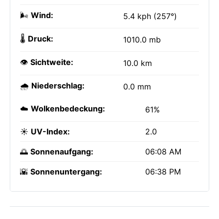
🌬️
Wind:
5.4 kph (257°)
🌡️
Druck:
1010.0 mb
👁️
Sichtweite:
10.0 km
🌧️
Niederschlag:
0.0 mm
☁️
Wolkenbedeckung:
61%
☀️
UV-Index:
2.0
🌅
Sonnenaufgang:
06:08 AM
🌇
Sonnenuntergang:
06:38 PM