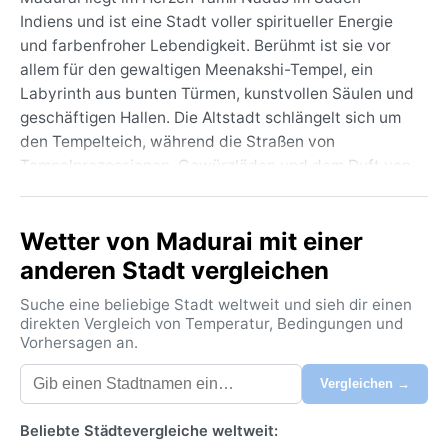
Indiens und ist eine Stadt voller spiritueller Energie
und farbenfroher Lebendigkeit. Berühmt ist sie vor
allem für den gewaltigen Meenakshi-Tempel, ein
Labyrinth aus bunten Türmen, kunstvollen Säulen und
geschäftigen Hallen. Die Altstadt schlängelt sich um
den Tempelteich, während die Straßen von
Tempelprozessionen, Gewürzläden und dem Duft von
Jasmin erfüllt sind. Geografisch breitet sich Madurai
in der trockenen, flachen Ebene des Vaigai-Flusses
Wetter von Madurai mit einer
aus – eine staubige, aber fruchtbare Region, die von
Palmen und Reisfeldern gesäumt wird.
anderen Stadt vergleichen
Das Klima ist tropisches Savannenklima (Köppen Aw),
Suche eine beliebige Stadt weltweit und sieh dir einen
geprägt von ganzjähriger Hitze und nur zwei klaren
direkten Vergleich von Temperatur, Bedingungen und
Vorhersagen an.
Jahreszeiten. Die Sommer von März bis Mai sind
extrem heiß mit Höchstwerten über 38 °C, hoher
Vergleichen →
Luftfeuchtigkeit und ersten Gewittern. Der Winter
von Dezember bis Februar bringt milde Tage um 30
Beliebte Städtevergleiche weltweit:
°C und kühlere Nächte – die angenehmste Zeit. Regen