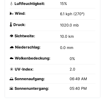
💧
Luftfeuchtigkeit:
15%
🌬️
Wind:
6.1 kph (270°)
🌡️
Druck:
1020.0 mb
👁️
Sichtweite:
10.0 km
🌧️
Niederschlag:
0.0 mm
☁️
Wolkenbedeckung:
0%
☀️
UV-Index:
2.0
🌅
Sonnenaufgang:
06:49 AM
🌇
Sonnenuntergang:
05:40 PM