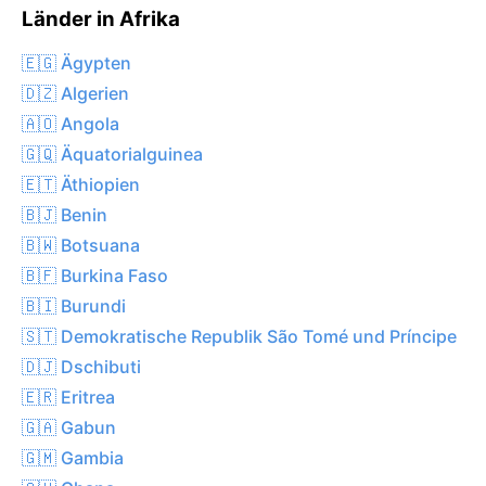
Länder in Afrika
🇪🇬 Ägypten
🇩🇿 Algerien
🇦🇴 Angola
🇬🇶 Äquatorialguinea
🇪🇹 Äthiopien
🇧🇯 Benin
🇧🇼 Botsuana
🇧🇫 Burkina Faso
🇧🇮 Burundi
🇸🇹 Demokratische Republik São Tomé und Príncipe
🇩🇯 Dschibuti
🇪🇷 Eritrea
🇬🇦 Gabun
🇬🇲 Gambia