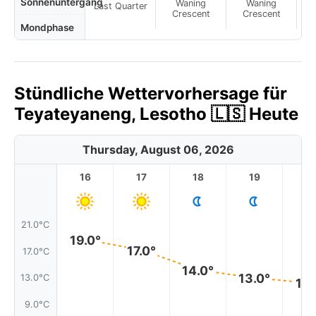
Sonnenuntergang
Waning
Waning
Last Quarter
Crescent
Crescent
Mondphase
Stündliche Wettervorhersage für
Teyateyaneng, Lesotho 🇱🇸 Heute
Thursday, August 06, 2026
16
17
18
19
2
21.0°C
19.0°
17.0°
17.0°C
14.0°
13.0°
13.0°C
12.
9.0°C