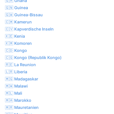
🇬🇭 Ghana
🇬🇳 Guinea
🇬🇼 Guinea-Bissau
🇨🇲 Kamerun
🇨🇻 Kapverdische Inseln
🇰🇪 Kenia
🇰🇲 Komoren
🇨🇩 Kongo
🇨🇬 Kongo (Republik Kongo)
🇷🇪 La Reunion
🇱🇷 Liberia
🇲🇬 Madagaskar
🇲🇼 Malawi
🇲🇱 Mali
🇲🇦 Marokko
🇲🇷 Mauretanien