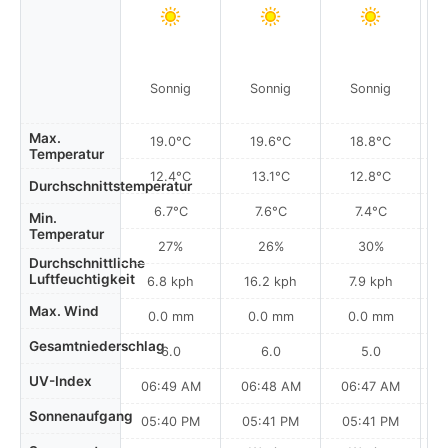
Sonnig
Sonnig
Sonnig
Max.
19.0°C
19.6°C
18.8°C
Temperatur
12.4°C
13.1°C
12.8°C
Durchschnittstemperatur
6.7°C
7.6°C
7.4°C
Min.
Temperatur
27%
26%
30%
Durchschnittliche
Luftfeuchtigkeit
6.8 kph
16.2 kph
7.9 kph
Max. Wind
0.0 mm
0.0 mm
0.0 mm
Gesamtniederschlag
6.0
6.0
5.0
UV-Index
06:49 AM
06:48 AM
06:47 AM
0
Sonnenaufgang
05:40 PM
05:41 PM
05:41 PM