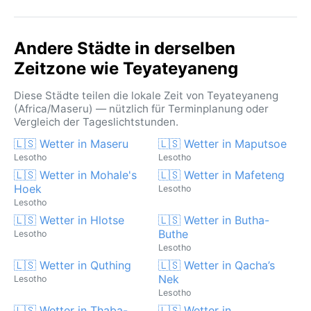
die Täler und verleiht der Landschaft eine mystische
Note. Tropische Wirbelstürme oder Monsune gibt es
hier nicht, dafür ist das Hochland von Lesotho für
Andere Städte in derselben
sein unbeständiges, aber insgesamt gemäßigtes
Zeitzone wie Teyateyaneng
Wetter bekannt.
Diese Städte teilen die lokale Zeit von Teyateyaneng
(Africa/Maseru) — nützlich für Terminplanung oder
Vergleich der Tageslichtstunden.
🇱🇸 Wetter in Maseru
🇱🇸 Wetter in Maputsoe
Lesotho
Lesotho
🇱🇸 Wetter in Mohale's
🇱🇸 Wetter in Mafeteng
Hoek
Lesotho
Lesotho
🇱🇸 Wetter in Hlotse
🇱🇸 Wetter in Butha-
Buthe
Lesotho
Lesotho
🇱🇸 Wetter in Quthing
🇱🇸 Wetter in Qacha’s
Nek
Lesotho
Lesotho
🇱🇸 Wetter in Thaba-
🇱🇸 Wetter in