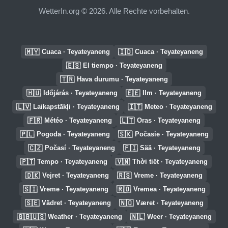
WetterIn.org © 2026. Alle Rechte vorbehalten.
🇲🇾
🇮🇩
Cuaca · Teyateyaneng
Cuaca · Teyateyaneng
🇪🇸
El tiempo · Teyateyaneng
🇹🇷
Hava durumu · Teyateyaneng
🇭🇺
🇪🇪
Időjárás · Teyateyaneng
Ilm · Teyateyaneng
🇱🇻
🇮🇹
Laikapstākļi · Teyateyaneng
Meteo · Teyateyaneng
🇫🇷
🇱🇹
Météo · Teyateyaneng
Oras · Teyateyaneng
🇵🇱
🇸🇰
Pogoda · Teyateyaneng
Počasie · Teyateyaneng
🇨🇿
🇫🇮
Počasí · Teyateyaneng
Sää · Teyateyaneng
🇵🇹
🇻🇳
Tempo · Teyateyaneng
Thời tiết · Teyateyaneng
🇩🇰
🇷🇸
Vejret · Teyateyaneng
Vreme · Teyateyaneng
🇸🇮
🇷🇴
Vreme · Teyateyaneng
Vremea · Teyateyaneng
🇸🇪
🇳🇴
Vädret · Teyateyaneng
Været · Teyateyaneng
🇬🇧🇺🇸
🇳🇱
Weather · Teyateyaneng
Weer · Teyateyaneng