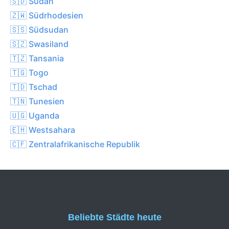
🇸🇩 Sudan
🇿🇼 Südrhodesien
🇸🇸 Südsudan
🇸🇿 Swasiland
🇹🇿 Tansania
🇹🇬 Togo
🇹🇩 Tschad
🇹🇳 Tunesien
🇺🇬 Uganda
🇪🇭 Westsahara
🇨🇫 Zentralafrikanische Republik
Beliebte Städte heute