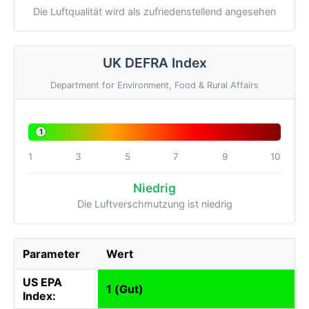
Die Luftqualität wird als zufriedenstellend angesehen
UK DEFRA Index
Department for Environment, Food & Rural Affairs
1
1
3
5
7
9
10
Niedrig
Die Luftverschmutzung ist niedrig
Parameter
Wert
US EPA
1 (Gut)
Index: