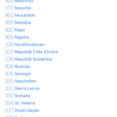
🇲🇺 Mauritius
🇾🇹 Mayotte
🇲🇿 Mosambik
🇳🇦 Namibia
🇳🇪 Niger
🇳🇬 Nigeria
🇿🇲 Nordrhodesien
🇨🇮 Republik Côte d’Ivoire
🇿🇦 Republik Südafrika
🇷🇼 Ruanda
🇸🇳 Senegal
🇸🇨 Seychellen
🇸🇱 Sierra Leone
🇸🇴 Somalia
🇸🇭 St. Helena
🇱🇾 Staat Libyen