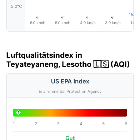
5.0°C
1% Re
↑
↑
↑
↑
6.0 km/h
5.0 km/h
4.0 km/h
3.0 km/h
1.0 k
Luftqualitätsindex in
Teyateyaneng, Lesotho 🇱🇸 (AQI)
US EPA Index
Environmental Protection Agency
1
1
2
3
4
5
6
Gut