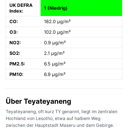
UK DEFRA
1 (Niedrig)
Index:
CO:
182.0 µg/m³
O3:
102.0 µg/m³
NO2:
0.9 µg/m³
SO2:
2.1 µg/m³
PM2.5:
6.5 µg/m³
PM10:
6.9 µg/m³
Über Teyateyaneng
Teyateyaneng, oft kurz TY genannt, liegt im zentralen
Hochland von Lesotho, etwa auf halbem Weg
zwischen der Hauptstadt Maseru und dem Gebirge.