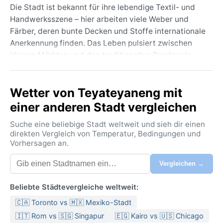
Die Stadt ist bekannt für ihre lebendige Textil- und
Handwerksszene – hier arbeiten viele Weber und
Färber, deren bunte Decken und Stoffe internationale
Anerkennung finden. Das Leben pulsiert zwischen
kleinen Märkten und den traditionellen Rondavels,
den runden Steinhäusern, die sich an die sanften
Hügel schmiegen. Die umliegende Landschaft ist
Wetter von Teyateyaneng mit
geprägt von weiten Grasflächen und den Ausläufern
der Maloti-Berge, die im Sonnenlicht eine fast
einer anderen Stadt vergleichen
goldene Färbung annehmen. Teyateyaneng wirkt
Suche eine beliebige Stadt weltweit und sieh dir einen
ruhig und bodenständig, ein authentischer Ort, der
direkten Vergleich von Temperatur, Bedingungen und
den Geist des Königreichs in den Himmel ragenden
Vorhersagen an.
Höhen widerspiegelt.
Vergleichen →
Das Klima wird nach Köppen als Cwb, subtropisches
Höhenklima, klassifiziert. Die Sommer von Oktober bis
Beliebte Städtevergleiche weltweit:
April sind mild und feucht, mit häufigen
🇨🇦 Toronto vs 🇲🇽 Mexiko-Stadt
Nachmittagsgewittern, die die Temperaturen um 20
bis 25 Grad halten. Die Winter von Mai bis September
🇮🇹 Rom vs 🇸🇬 Singapur
🇪🇬 Kairo vs 🇺🇸 Chicago