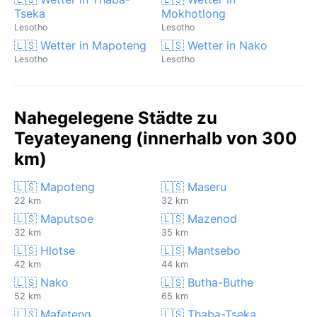
Tseka
Mokhotlong
Lesotho
Lesotho
🇱🇸 Wetter in Mapoteng
🇱🇸 Wetter in Nako
Lesotho
Lesotho
Nahegelegene Städte zu
Teyateyaneng (innerhalb von 300
km)
🇱🇸 Mapoteng
🇱🇸 Maseru
22 km
32 km
🇱🇸 Maputsoe
🇱🇸 Mazenod
32 km
35 km
🇱🇸 Hlotse
🇱🇸 Mantsebo
42 km
44 km
🇱🇸 Nako
🇱🇸 Butha-Buthe
52 km
65 km
🇱🇸 Mafeteng
🇱🇸 Thaba-Tseka