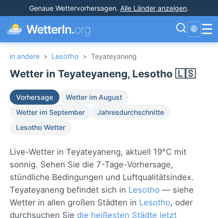
Genaue Wettervorhersagen
.
Alle Länder anzeigen
.
☰
WetterIn.
org
🌐
in andere
>
Lesotho
>
Teyateyaneng
Wetter in Teyateyaneng, Lesotho 🇱🇸
Vorhersage
Wetter im August
Wetter im September
Jahresdurchschnitte
Lesotho Wetter
Live-Wetter in Teyateyaneng, aktuell 19°C mit
sonnig. Sehen Sie die 7-Tage-Vorhersage,
stündliche Bedingungen und Luftqualitätsindex.
Teyateyaneng befindet sich in
Lesotho
— siehe
Wetter in allen großen Städten in
Lesotho
, oder
durchsuchen Sie
die heißesten Städte jetzt