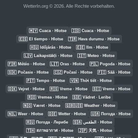
WetterIn.org © 2026. Alle Rechte vorbehalten.
🇲🇾
🇮🇩
Cuaca · Hlotse
Cuaca · Hlotse
🇪🇸
🇹🇷
El tiempo · Hlotse
Hava durumu · Hlotse
🇭🇺
🇪🇪
Időjárás · Hlotse
Ilm · Hlotse
🇱🇻
🇮🇹
Laikapstākļi · Hlotse
Meteo · Hlotse
🇫🇷
🇱🇹
🇵🇱
Météo · Hlotse
Oras · Hlotse
Pogoda · Hlotse
🇸🇰
🇨🇿
🇫🇮
Počasie · Hlotse
Počasí · Hlotse
Sää · Hlotse
🇵🇹
🇻🇳
Tempo · Hlotse
Thời tiết · Hlotse
🇩🇰
🇷🇸
🇸🇮
Vejret · Hlotse
Vreme · Hlotse
Vreme · Hlotse
🇷🇴
🇸🇪
Vremea · Hlotse
Vädret · Leribe
🇳🇴
🇬🇧🇺🇸
Været · Hlotse
Weather · Hlotse
🇳🇱
🇩🇪
🇺🇦
Weer · Hlotse
Wetter · Hlotse
Погода · Hlotse
🇷🇺
🇸🇦
Погода · Лерибе
الطقس · Hlotse
🇹🇭
🇯🇵
สภาพอากาศ · Hlotse
天気 · Hlotse