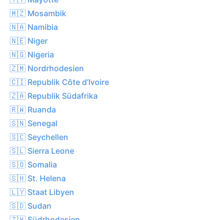
🇲🇿 Mosambik
🇳🇦 Namibia
🇳🇪 Niger
🇳🇬 Nigeria
🇿🇲 Nordrhodesien
🇨🇮 Republik Côte d’Ivoire
🇿🇦 Republik Südafrika
🇷🇼 Ruanda
🇸🇳 Senegal
🇸🇨 Seychellen
🇸🇱 Sierra Leone
🇸🇴 Somalia
🇸🇭 St. Helena
🇱🇾 Staat Libyen
🇸🇩 Sudan
🇿🇼 Südrhodesien