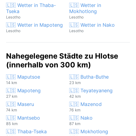
🇱🇸 Wetter in Thaba-
🇱🇸 Wetter in
Tseka
Mokhotlong
Lesotho
Lesotho
🇱🇸 Wetter in Mapoteng
🇱🇸 Wetter in Nako
Lesotho
Lesotho
Nahegelegene Städte zu Hlotse
(innerhalb von 300 km)
🇱🇸 Maputsoe
🇱🇸 Butha-Buthe
14 km
23 km
🇱🇸 Mapoteng
🇱🇸 Teyateyaneng
27 km
42 km
🇱🇸 Maseru
🇱🇸 Mazenod
74 km
76 km
🇱🇸 Mantsebo
🇱🇸 Nako
85 km
87 km
🇱🇸 Thaba-Tseka
🇱🇸 Mokhotlong