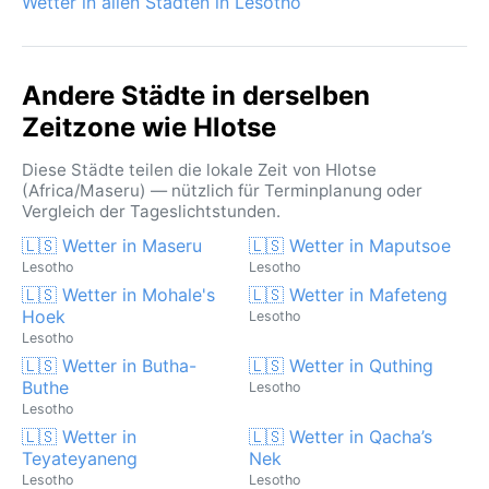
Wetter in allen Städten in Lesotho
Hochlandlandschaft genießen möchten.
Andere Städte in derselben
Zeitzone wie Hlotse
Diese Städte teilen die lokale Zeit von Hlotse
(Africa/Maseru) — nützlich für Terminplanung oder
Vergleich der Tageslichtstunden.
🇱🇸 Wetter in Maseru
🇱🇸 Wetter in Maputsoe
Lesotho
Lesotho
🇱🇸 Wetter in Mohale's
🇱🇸 Wetter in Mafeteng
Hoek
Lesotho
Lesotho
🇱🇸 Wetter in Butha-
🇱🇸 Wetter in Quthing
Buthe
Lesotho
Lesotho
🇱🇸 Wetter in
🇱🇸 Wetter in Qacha’s
Teyateyaneng
Nek
Lesotho
Lesotho