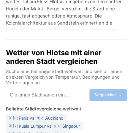
weites Tal am Fluss Hlotse, umgeben von den sanften
Hügeln der Maloti-Berge, verströmt die Stadt eine
ruhige, fast abgeschiedene Atmosphäre. Die
Kolonialarchitektur aus Sandstein erinnert an die
britische Vergangenheit, während die umliegenden
Dörfer das traditionelle Basotho-Leben zeigen.
Bekannte Sehenswürdigkeiten sind die alte
Wetter von Hlotse mit einer
Missionsstation und der nahe gelegene Nationalpark
Liphofung mit seinen Felszeichnungen. Die Höhenlage
anderen Stadt vergleichen
von über 1.600 Metern prägt nicht nur die Aussicht,
Suche eine beliebige Stadt weltweit und sieh dir einen
sondern auch das Klima.
direkten Vergleich von Temperatur, Bedingungen und
Vorhersagen an.
Das Klima entspricht der Köppen-Klasse Cwb –
subtropisches Hochlandklima mit milden Sommern
Vergleichen →
und trockenen, kühlen Wintern. Von November bis
März bringt der Sommer tagsüber angenehme 25 bis
Beliebte Städtevergleiche weltweit:
30 Grad, aber nachmittags oft heftige Gewitter mit
🇫🇷 Paris vs 🇳🇿 Auckland
Starkregen. Die Luftfeuchtigkeit bleibt dabei
moderat. Im Winter (Juni bis August) fallen die
🇲🇾 Kuala Lumpur vs 🇸🇬 Singapur
Temperaturen nachts häufig unter den Gefrierpunkt,