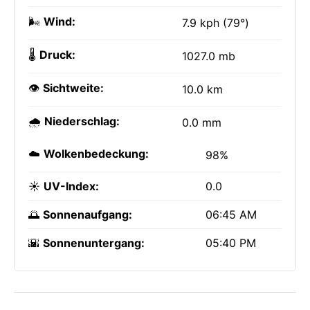
🌬️
Wind:
7.9 kph (79°)
🌡️
Druck:
1027.0 mb
👁️
Sichtweite:
10.0 km
🌧️
Niederschlag:
0.0 mm
☁️
Wolkenbedeckung:
98%
☀️
UV-Index:
0.0
🌅
Sonnenaufgang:
06:45 AM
🌇
Sonnenuntergang:
05:40 PM