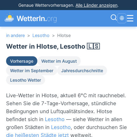
Genaue Wettervorhersagen
.
Alle Länder anzeigen
.
☰
WetterIn.
org
🌐
in andere
>
Lesotho
>
Hlotse
Wetter in Hlotse, Lesotho 🇱🇸
Vorhersage
Wetter im August
Wetter im September
Jahresdurchschnitte
Lesotho Wetter
Live-Wetter in Hlotse, aktuell 6°C mit rauchnebel.
Sehen Sie die 7-Tage-Vorhersage, stündliche
Bedingungen und Luftqualitätsindex. Hlotse
befindet sich in
Lesotho
— siehe Wetter in allen
großen Städten in
Lesotho
, oder durchsuchen Sie
die heißesten Städte jetzt
weltweit.