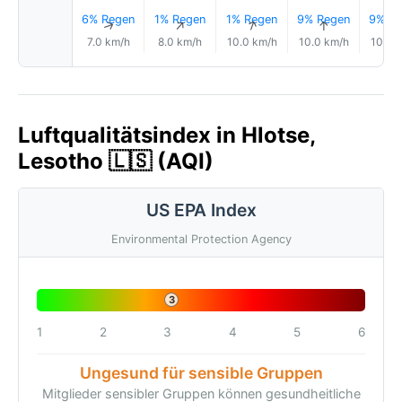
6% Regen
1% Regen
1% Regen
9% Regen
9% Re
↑
↑
↑
↑
7.0 km/h
8.0 km/h
10.0 km/h
10.0 km/h
10.0 
Luftqualitätsindex in Hlotse,
Lesotho 🇱🇸 (AQI)
US EPA Index
Environmental Protection Agency
3
1
2
3
4
5
6
Ungesund für sensible Gruppen
Mitglieder sensibler Gruppen können gesundheitliche