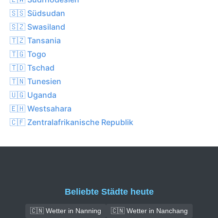
🇸🇸 Südsudan
🇸🇿 Swasiland
🇹🇿 Tansania
🇹🇬 Togo
🇹🇩 Tschad
🇹🇳 Tunesien
🇺🇬 Uganda
🇪🇭 Westsahara
🇨🇫 Zentralafrikanische Republik
Beliebte Städte heute
🇨🇳 Wetter in Nanning
🇨🇳 Wetter in Nanchang