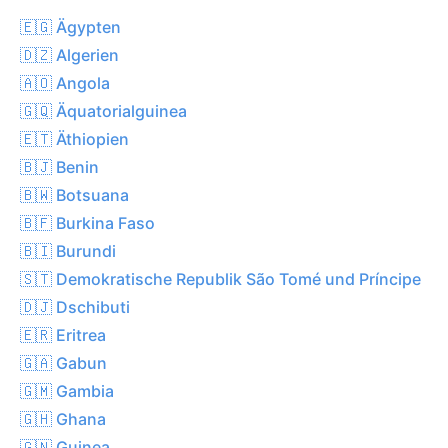
🇪🇬 Ägypten
🇩🇿 Algerien
🇦🇴 Angola
🇬🇶 Äquatorialguinea
🇪🇹 Äthiopien
🇧🇯 Benin
🇧🇼 Botsuana
🇧🇫 Burkina Faso
🇧🇮 Burundi
🇸🇹 Demokratische Republik São Tomé und Príncipe
🇩🇯 Dschibuti
🇪🇷 Eritrea
🇬🇦 Gabun
🇬🇲 Gambia
🇬🇭 Ghana
🇬🇳 Guinea