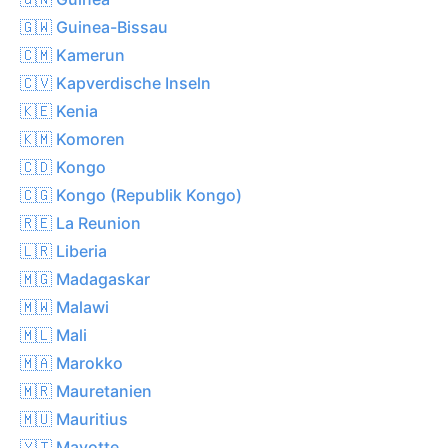
🇬🇼 Guinea-Bissau
🇨🇲 Kamerun
🇨🇻 Kapverdische Inseln
🇰🇪 Kenia
🇰🇲 Komoren
🇨🇩 Kongo
🇨🇬 Kongo (Republik Kongo)
🇷🇪 La Reunion
🇱🇷 Liberia
🇲🇬 Madagaskar
🇲🇼 Malawi
🇲🇱 Mali
🇲🇦 Marokko
🇲🇷 Mauretanien
🇲🇺 Mauritius
🇾🇹 Mayotte