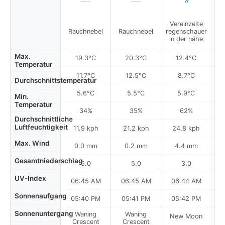
Vereinzelte
V
Rauchnebel
Rauchnebel
regenschauer
re
in der nähe
i
Max.
19.3°C
20.3°C
12.4°C
Temperatur
11.7°C
12.5°C
8.7°C
Durchschnittstemperatur
5.6°C
5.5°C
5.9°C
Min.
Temperatur
34%
35%
62%
Durchschnittliche
Luftfeuchtigkeit
11.9 kph
21.2 kph
24.8 kph
Max. Wind
0.0 mm
0.2 mm
4.4 mm
Gesamtniederschlag
5.0
5.0
3.0
UV-Index
06:45 AM
06:45 AM
06:44 AM
0
Sonnenaufgang
05:40 PM
05:41 PM
05:42 PM
Sonnenuntergang
Waning
Waning
New Moon
N
Crescent
Crescent