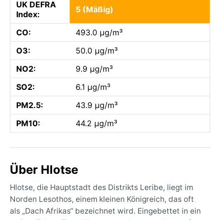
UK DEFRA
5 (Mäßig)
Index:
CO:
493.0 µg/m³
O3:
50.0 µg/m³
NO2:
9.9 µg/m³
SO2:
6.1 µg/m³
PM2.5:
43.9 µg/m³
PM10:
44.2 µg/m³
Über Hlotse
Hlotse, die Hauptstadt des Distrikts Leribe, liegt im
Norden Lesothos, einem kleinen Königreich, das oft
als „Dach Afrikas“ bezeichnet wird. Eingebettet in ein