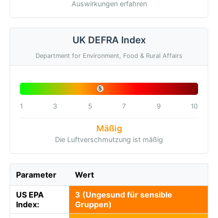
Auswirkungen erfahren
UK DEFRA Index
Department for Environment, Food & Rural Affairs
5
1
3
5
7
9
10
Mäßig
Die Luftverschmutzung ist mäßig
Parameter
Wert
US EPA
3 (Ungesund für sensible
Index:
Gruppen)