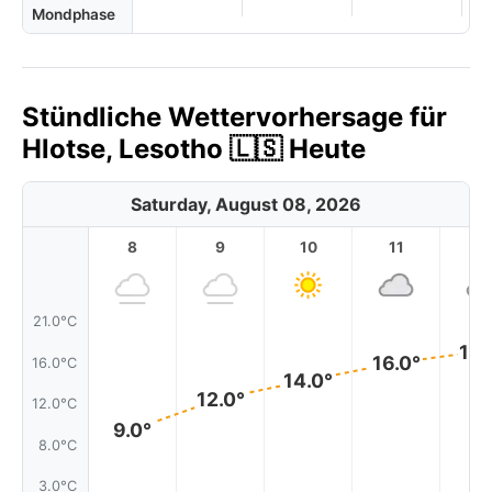
Mondphase
Stündliche Wettervorhersage für
Hlotse, Lesotho 🇱🇸 Heute
Saturday, August 08, 2026
8
9
10
11
1
21.0°C
18.
16.0°
16.0°C
14.0°
12.0°
12.0°C
9.0°
8.0°C
3.0°C