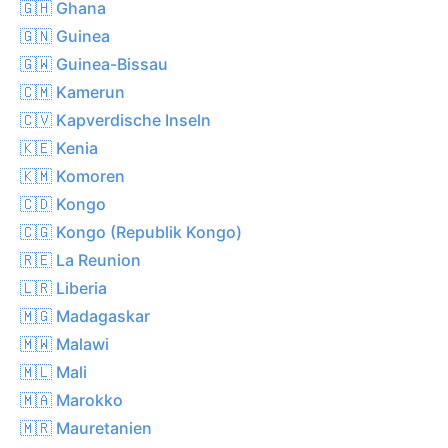
🇬🇭 Ghana
🇬🇳 Guinea
🇬🇼 Guinea-Bissau
🇨🇲 Kamerun
🇨🇻 Kapverdische Inseln
🇰🇪 Kenia
🇰🇲 Komoren
🇨🇩 Kongo
🇨🇬 Kongo (Republik Kongo)
🇷🇪 La Reunion
🇱🇷 Liberia
🇲🇬 Madagaskar
🇲🇼 Malawi
🇲🇱 Mali
🇲🇦 Marokko
🇲🇷 Mauretanien