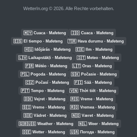
WetterIn.org © 2026. Alle Rechte vorbehalten.
🇲🇾
🇮🇩
Cuaca · Mafeteng
Cuaca · Mafeteng
🇪🇸
🇹🇷
El tiempo · Mafeteng
Hava durumu · Mafeteng
🇭🇺
🇪🇪
Időjárás · Mafeteng
Ilm · Mafeteng
🇱🇻
🇮🇹
Laikapstākļi · Mafeteng
Meteo · Mafeteng
🇫🇷
🇱🇹
Météo · Mafeteng
Oras · Mafeteng
🇵🇱
🇸🇰
Pogoda · Mafeteng
Počasie · Mafeteng
🇨🇿
🇫🇮
Počasí · Mafeteng
Sää · Mafeteng
🇵🇹
🇻🇳
Tempo · Mafeteng
Thời tiết · Mafeteng
🇩🇰
🇷🇸
Vejret · Mafeteng
Vreme · Mafeteng
🇸🇮
🇷🇴
Vreme · Mafeteng
Vremea · Mafeteng
🇸🇪
🇳🇴
Vädret · Mafeteng
Været · Mafeteng
🇬🇧🇺🇸
🇳🇱
Weather · Mafeteng
Weer · Mafeteng
🇩🇪
🇺🇦
Wetter · Mafeteng
Погода · Mafeteng