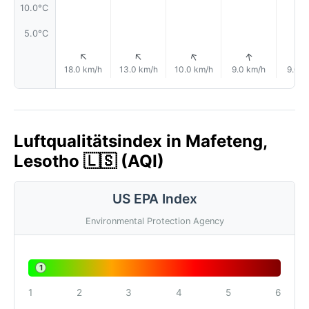
10.0°C
5.0°C
↑
↑
↑
↑
18.0 km/h
13.0 km/h
10.0 km/h
9.0 km/h
9.0 k
Luftqualitätsindex in Mafeteng,
Lesotho 🇱🇸 (AQI)
US EPA Index
Environmental Protection Agency
1
1
2
3
4
5
6