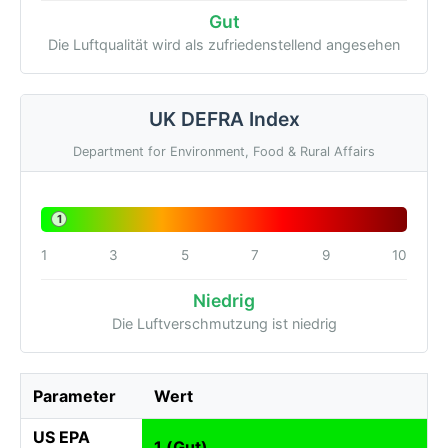
Gut
Die Luftqualität wird als zufriedenstellend angesehen
UK DEFRA Index
Department for Environment, Food & Rural Affairs
1
1
3
5
7
9
10
Niedrig
Die Luftverschmutzung ist niedrig
Parameter
Wert
US EPA
1 (Gut)