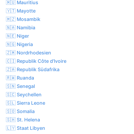
🇲🇺 Mauritius
🇾🇹 Mayotte
🇲🇿 Mosambik
🇳🇦 Namibia
🇳🇪 Niger
🇳🇬 Nigeria
🇿🇲 Nordrhodesien
🇨🇮 Republik Côte d’Ivoire
🇿🇦 Republik Südafrika
🇷🇼 Ruanda
🇸🇳 Senegal
🇸🇨 Seychellen
🇸🇱 Sierra Leone
🇸🇴 Somalia
🇸🇭 St. Helena
🇱🇾 Staat Libyen