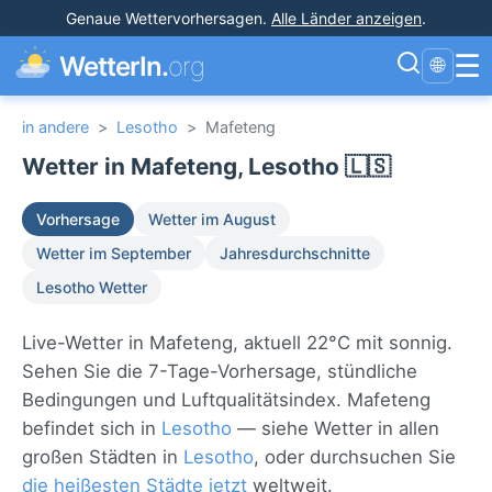
Genaue Wettervorhersagen
.
Alle Länder anzeigen
.
☰
WetterIn.
org
🌐
in andere
>
Lesotho
>
Mafeteng
Wetter in Mafeteng, Lesotho 🇱🇸
Vorhersage
Wetter im August
Wetter im September
Jahresdurchschnitte
Lesotho Wetter
Live-Wetter in Mafeteng, aktuell 22°C mit sonnig.
Sehen Sie die 7-Tage-Vorhersage, stündliche
Bedingungen und Luftqualitätsindex. Mafeteng
befindet sich in
Lesotho
— siehe Wetter in allen
großen Städten in
Lesotho
, oder durchsuchen Sie
die heißesten Städte jetzt
weltweit.