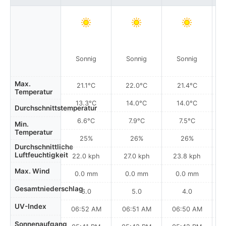
Sonnig
Sonnig
Sonnig
Max.
21.1°C
22.0°C
21.4°C
Temperatur
13.3°C
14.0°C
14.0°C
Durchschnittstemperatur
6.6°C
7.9°C
7.5°C
Min.
Temperatur
25%
26%
26%
Durchschnittliche
Luftfeuchtigkeit
22.0 kph
27.0 kph
23.8 kph
Max. Wind
0.0 mm
0.0 mm
0.0 mm
Gesamtniederschlag
6.0
5.0
4.0
UV-Index
06:52 AM
06:51 AM
06:50 AM
0
Sonnenaufgang