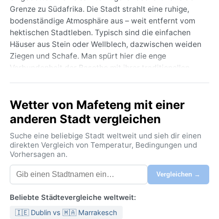
Grenze zu Südafrika. Die Stadt strahlt eine ruhige,
bodenständige Atmosphäre aus – weit entfernt vom
hektischen Stadtleben. Typisch sind die einfachen
Häuser aus Stein oder Wellblech, dazwischen weiden
Ziegen und Schafe. Man spürt hier die enge
Verbundenheit der Basotho mit ihrer traditionellen
Landwirtschaft und Kultur. Bekannte
Sehenswürdigkeiten gibt es wenige, doch die weiten
Wetter von Mafeteng mit einer
Bergpanoramen und die klare, trockene Luft machen
den Reiz aus. Mafeteng ist ein Ort, an dem das Leben
anderen Stadt vergleichen
im Rhythmus der Jahreszeiten pulsiert und die Zeit
Suche eine beliebige Stadt weltweit und sieh dir einen
etwas langsamer zu vergehen scheint.
direkten Vergleich von Temperatur, Bedingungen und
Vorhersagen an.
Das Klima entspricht der Köppen-Klasse Cwb, einem
subtropischen Hochlandklima mit milden Sommern
Vergleichen →
und deutlich kühleren Wintern. Von Dezember bis
Februar liegen die Höchsttemperaturen meist
Beliebte Städtevergleiche weltweit:
zwischen 25 und 28 Grad, es gibt häufig
🇮🇪 Dublin vs 🇲🇦 Marrakesch
nachmittägliche Gewitter – die jährlichen