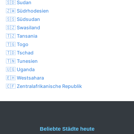
🇸🇩 Sudan
🇿🇼 Südrhodesien
🇸🇸 Südsudan
🇸🇿 Swasiland
🇹🇿 Tansania
🇹🇬 Togo
🇹🇩 Tschad
🇹🇳 Tunesien
🇺🇬 Uganda
🇪🇭 Westsahara
🇨🇫 Zentralafrikanische Republik
Beliebte Städte heute