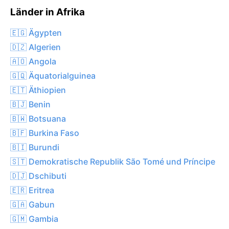
Länder in Afrika
🇪🇬 Ägypten
🇩🇿 Algerien
🇦🇴 Angola
🇬🇶 Äquatorialguinea
🇪🇹 Äthiopien
🇧🇯 Benin
🇧🇼 Botsuana
🇧🇫 Burkina Faso
🇧🇮 Burundi
🇸🇹 Demokratische Republik São Tomé und Príncipe
🇩🇯 Dschibuti
🇪🇷 Eritrea
🇬🇦 Gabun
🇬🇲 Gambia