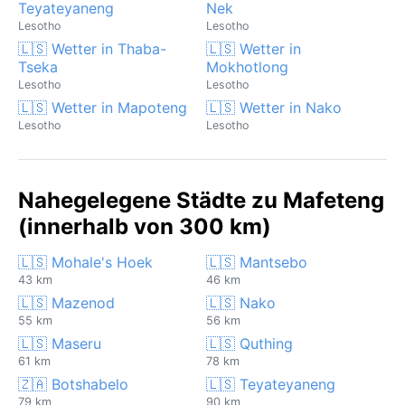
Teyateyaneng
Nek
Lesotho
Lesotho
🇱🇸 Wetter in Thaba-
🇱🇸 Wetter in
Tseka
Mokhotlong
Lesotho
Lesotho
🇱🇸 Wetter in Mapoteng
🇱🇸 Wetter in Nako
Lesotho
Lesotho
Nahegelegene Städte zu Mafeteng
(innerhalb von 300 km)
🇱🇸 Mohale's Hoek
🇱🇸 Mantsebo
43 km
46 km
🇱🇸 Mazenod
🇱🇸 Nako
55 km
56 km
🇱🇸 Maseru
🇱🇸 Quthing
61 km
78 km
🇿🇦 Botshabelo
🇱🇸 Teyateyaneng
79 km
90 km