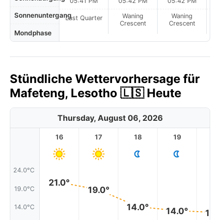
05:41 PM
05:42 PM
05:42 PM
Sonnenuntergang
Waning
Waning
Last Quarter
Crescent
Crescent
Mondphase
Stündliche Wettervorhersage für
Mafeteng, Lesotho 🇱🇸 Heute
Thursday, August 06, 2026
16
17
18
19
2
24.0°C
21.0°
19.0°
19.0°C
14.0°
14.0°C
14.0°
13.