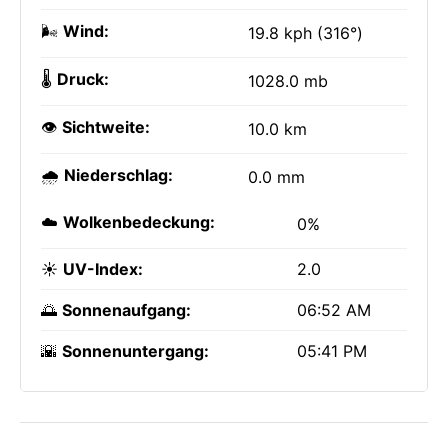
🌬️
Wind:
19.8 kph (316°)
🌡️
Druck:
1028.0 mb
👁️
Sichtweite:
10.0 km
🌧️
Niederschlag:
0.0 mm
☁️
Wolkenbedeckung:
0%
☀️
UV-Index:
2.0
🌅
Sonnenaufgang:
06:52 AM
🌇
Sonnenuntergang:
05:41 PM