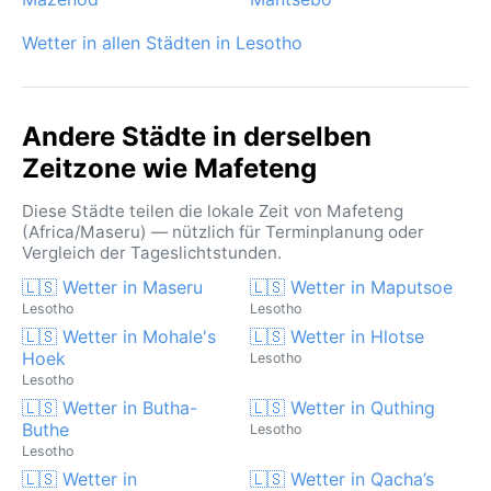
kommen. Schnee fällt selten, bleibt dann aber oft nur
kurz liegen. Mafetengs Klima ist geprägt von klaren
Wetter in allen Städten in Lesotho
Himmeln und einer spürbaren Höhensonne – ideal für
alle, die gemäßigte Temperaturen und eine
unverfälschte Natur schätzen.
Andere Städte in derselben
Zeitzone wie Mafeteng
Diese Städte teilen die lokale Zeit von Mafeteng
(Africa/Maseru) — nützlich für Terminplanung oder
Vergleich der Tageslichtstunden.
🇱🇸 Wetter in Maseru
🇱🇸 Wetter in Maputsoe
Lesotho
Lesotho
🇱🇸 Wetter in Mohale's
🇱🇸 Wetter in Hlotse
Hoek
Lesotho
Lesotho
🇱🇸 Wetter in Butha-
🇱🇸 Wetter in Quthing
Buthe
Lesotho
Lesotho
🇱🇸 Wetter in
🇱🇸 Wetter in Qacha’s