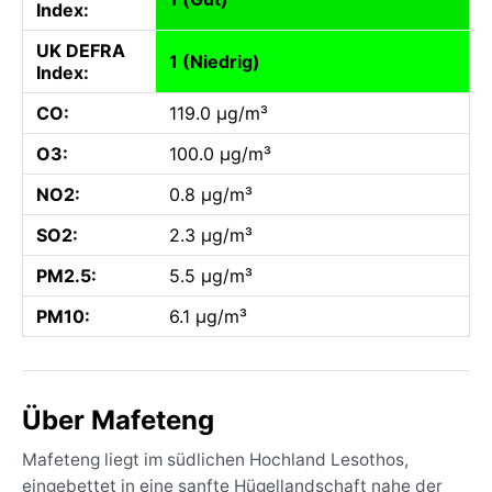
Index:
UK DEFRA
1 (Niedrig)
Index:
CO:
119.0 µg/m³
O3:
100.0 µg/m³
NO2:
0.8 µg/m³
SO2:
2.3 µg/m³
PM2.5:
5.5 µg/m³
PM10:
6.1 µg/m³
Über Mafeteng
Mafeteng liegt im südlichen Hochland Lesothos,
eingebettet in eine sanfte Hügellandschaft nahe der