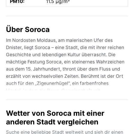
PM10:
11.5 µg/m³
Über Soroca
Im Nordosten Moldaus, am malerischen Ufer des
Dnister, liegt Soroca – eine Stadt, die mit ihrer reichen
Geschichte und lebendigen Kultur überrascht. Die
mächtige Festung Soroca, ein steinernes Wahrzeichen
aus dem 15. Jahrhundert, thront über dem Fluss und
erzählt von wechselvollen Zeiten. Berühmt ist der Ort
auch für den „Zigeunerhügel“, ein farbenfrohes
Viertel, in dem die Roma-Gemeinschaft mit
prächtigen Häusern und eigener Tradition pulsiert.
Umgeben von sanften Hügeln und weiten
Wetter von Soroca mit einer
Ackerflächen, verbindet Soroca eine ländliche Ruhe
mit dem geschäftigen Treiben eines regionalen
anderen Stadt vergleichen
Zentrums – eine unerwartet faszinierende Mischung.
Suche eine beliebige Stadt weltweit und sieh dir einen