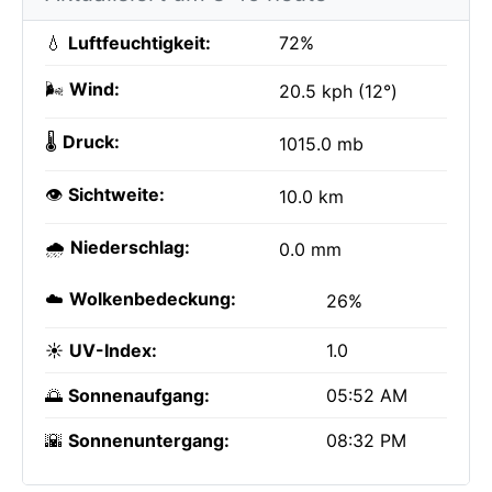
💧
Luftfeuchtigkeit:
72%
🌬️
Wind:
20.5 kph (12°)
🌡️
Druck:
1015.0 mb
👁️
Sichtweite:
10.0 km
🌧️
Niederschlag:
0.0 mm
☁️
Wolkenbedeckung:
26%
☀️
UV-Index:
1.0
🌅
Sonnenaufgang:
05:52 AM
🌇
Sonnenuntergang:
08:32 PM