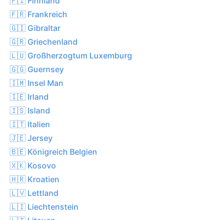
🇫🇮 Finnland
🇫🇷 Frankreich
🇬🇮 Gibraltar
🇬🇷 Griechenland
🇱🇺 Großherzogtum Luxemburg
🇬🇬 Guernsey
🇮🇲 Insel Man
🇮🇪 Irland
🇮🇸 Island
🇮🇹 Italien
🇯🇪 Jersey
🇧🇪 Königreich Belgien
🇽🇰 Kosovo
🇭🇷 Kroatien
🇱🇻 Lettland
🇱🇮 Liechtenstein