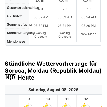
2.0 mm
0.0 mm
0.0 mm
Gesamtniederschlag
7.0
7.0
7.0
UV-Index
05:52 AM
05:53 AM
05:54 AM
0
Sonnenaufgang
08:32 PM
08:31 PM
08:29 PM
Sonnenuntergang
Waning
Waning
New Moon
N
Crescent
Crescent
Mondphase
Stündliche Wettervorhersage für
Soroca, Moldau (Republik Moldau)
🇲🇩 Heute
Saturday, August 08, 2026
9
10
11
12
1