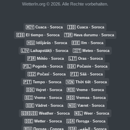
WetterIn.org © 2026. Alle Rechte vorbehalten.
🇲🇾
🇮🇩
Cuaca · Soroca
Cuaca · Soroca
🇪🇸
🇹🇷
El tiempo · Soroca
Hava durumu · Soroca
🇭🇺
🇪🇪
Időjárás · Soroca
Ilm · Soroca
🇱🇻
🇮🇹
Laikapstākļi · Soroca
Meteo · Soroca
🇫🇷
🇱🇹
Météo · Soroca
Oras · Soroca
🇵🇱
🇸🇰
Pogoda · Soroca
Počasie · Soroca
🇨🇿
🇫🇮
Počasí · Soroca
Sää · Soroca
🇵🇹
🇻🇳
Tempo · Soroca
Thời tiết · Soroca
🇩🇰
🇷🇸
Vejret · Soroca
Vreme · Soroca
🇸🇮
🇷🇴
Vreme · Soroca
Vremea · Soroca
🇸🇪
🇳🇴
Vädret · Soroca
Været · Soroca
🇬🇧🇺🇸
🇳🇱
Weather · Soroca
Weer · Soroca
🇩🇪
🇺🇦
Wetter · Soroca
Погода · Soroca
🇷🇺
🇸🇦
Погода · Сорока
الطقس · Soroca