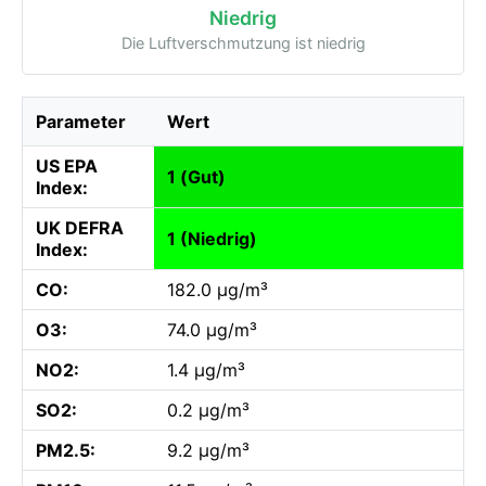
Niedrig
Die Luftverschmutzung ist niedrig
Parameter
Wert
US EPA
1 (Gut)
Index:
UK DEFRA
1 (Niedrig)
Index:
CO:
182.0 µg/m³
O3:
74.0 µg/m³
NO2:
1.4 µg/m³
SO2:
0.2 µg/m³
PM2.5:
9.2 µg/m³