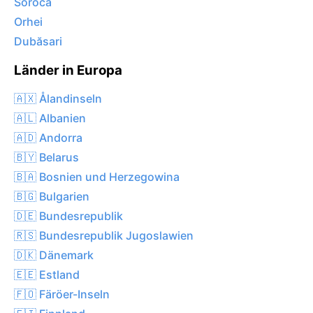
Soroca
Orhei
Dubăsari
Länder in Europa
🇦🇽 Ålandinseln
🇦🇱 Albanien
🇦🇩 Andorra
🇧🇾 Belarus
🇧🇦 Bosnien und Herzegowina
🇧🇬 Bulgarien
🇩🇪 Bundesrepublik
🇷🇸 Bundesrepublik Jugoslawien
🇩🇰 Dänemark
🇪🇪 Estland
🇫🇴 Färöer-Inseln