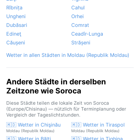
blühender Landschaft sowie der frühe Herbst
Rîbnița
Cahul
(September), wenn die Sommerhitze nachlässt und
die Tage klar und angenehm sind. Besondere
Ungheni
Orhei
Wetterphänomene sind die teils heftigen
Dubăsari
Comrat
Winterstürme, die Schneeverwehungen bringen
Edineţ
Ceadîr-Lunga
können, sowie dichter Nebel in den
Căușeni
Strășeni
Herbstmorgenstunden, der den Fluss in eine
mystische Szenerie taucht. Tropische Wirbelstürme
Wetter in allen Städten in Moldau (Republik Moldau)
oder Monsun gibt es hier nicht – dafür ist das
kontinentale Klima mit seinen ausgeprägten
Jahreszeiten umso charakteristischer.
Andere Städte in derselben
Zeitzone wie Soroca
Diese Städte teilen die lokale Zeit von Soroca
(Europe/Chisinau) — nützlich für Terminplanung oder
Vergleich der Tageslichtstunden.
🇲🇩 Wetter in Chişinău
🇲🇩 Wetter in Tiraspol
Moldau (Republik Moldau)
Moldau (Republik Moldau)
🇲🇩 Wetter in Bălţi
🇲🇩 Wetter in Tighina