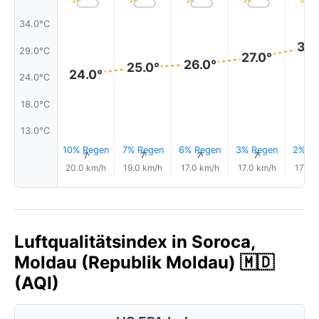
34.0°C
30.
29.0°C
27.0°
26.0°
25.0°
24.0°
24.0°C
18.0°C
13.0°C
10% Regen
7% Regen
6% Regen
3% Regen
2% Re
↑
↑
↑
↑
20.0 km/h
19.0 km/h
17.0 km/h
17.0 km/h
17.0 
Luftqualitätsindex in Soroca,
Moldau (Republik Moldau) 🇲🇩
(AQI)