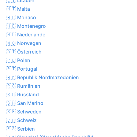
🇱🇹 Litauen
🇲🇹 Malta
🇲🇨 Monaco
🇲🇪 Montenegro
🇳🇱 Niederlande
🇳🇴 Norwegen
🇦🇹 Österreich
🇵🇱 Polen
🇵🇹 Portugal
🇲🇰 Republik Nordmazedonien
🇷🇴 Rumänien
🇷🇺 Russland
🇸🇲 San Marino
🇸🇪 Schweden
🇨🇭 Schweiz
🇷🇸 Serbien