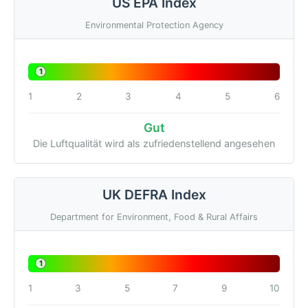
US EPA Index
Environmental Protection Agency
1
1
2
3
4
5
6
Gut
Die Luftqualität wird als zufriedenstellend angesehen
UK DEFRA Index
Department for Environment, Food & Rural Affairs
1
1
3
5
7
9
10