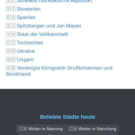
🇸🇰 Slowakei (Slowakische Republik)
🇸🇮 Slowenien
🇪🇸 Spanien
🇸🇯 Spitzbergen und Jan Mayen
🇻🇦 Staat der Vatikanstadt
🇨🇿 Tschechien
🇺🇦 Ukraine
🇭🇺 Ungarn
🇬🇧 Vereinigte Königreich Großbritannien und
Nordirland
Beliebte Städte heute
🇨🇳 Wetter in Nanning
🇨🇳 Wetter in Nanchang