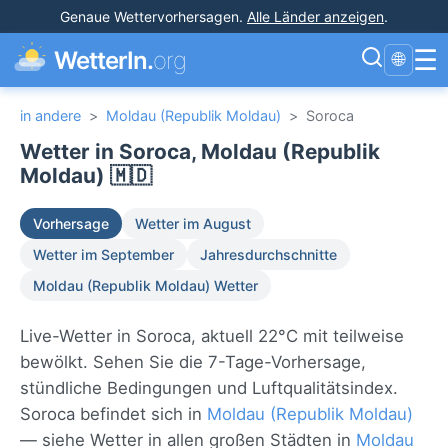
Genaue Wettervorhersagen
.
Alle Länder anzeigen
.
☰
WetterIn.
org
🌐
in andere
>
Moldau (Republik Moldau)
>
Soroca
Wetter in Soroca, Moldau (Republik
Moldau) 🇲🇩
Vorhersage
Wetter im August
Wetter im September
Jahresdurchschnitte
Moldau (Republik Moldau) Wetter
Live-Wetter in Soroca, aktuell 22°C mit teilweise
bewölkt. Sehen Sie die 7-Tage-Vorhersage,
stündliche Bedingungen und Luftqualitätsindex.
Soroca befindet sich in
Moldau (Republik Moldau)
— siehe Wetter in allen großen Städten in
Moldau