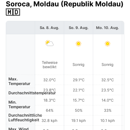
Soroca, Moldau (Republik Moldau)
🇲🇩
Sa. 8. Aug.
So. 9. Aug.
Mo. 10. Aug.
Di
Teilweise
Sonnig
Sonnig
bewölkt
Max.
32.0°C
29.1°C
32.5°C
Temperatur
23.8°C
22.1°C
23.5°C
Durchschnittstemperatur
18.3°C
15.7°C
14.0°C
Min.
Temperatur
64%
50%
33%
Durchschnittliche
Luftfeuchtigkeit
32.8 kph
19.1 kph
10.1 kph
Max. Wind