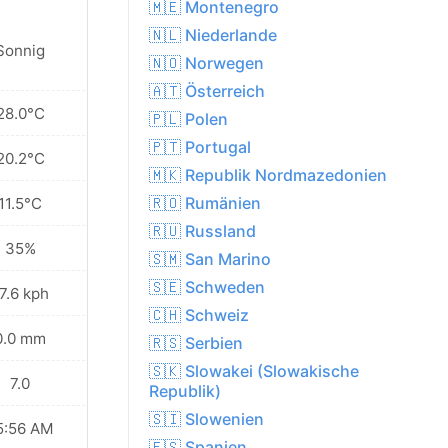
🇲🇪 Montenegro
🇳🇱 Niederlande
Sonnig
🇳🇴 Norwegen
🇦🇹 Österreich
28.0°C
🇵🇱 Polen
🇵🇹 Portugal
20.2°C
🇲🇰 Republik Nordmazedonien
🇷🇴 Rumänien
11.5°C
🇷🇺 Russland
35%
🇸🇲 San Marino
🇸🇪 Schweden
7.6 kph
🇨🇭 Schweiz
0.0 mm
🇷🇸 Serbien
🇸🇰 Slowakei (Slowakische
7.0
Republik)
🇸🇮 Slowenien
5:56 AM
🇪🇸 Spanien