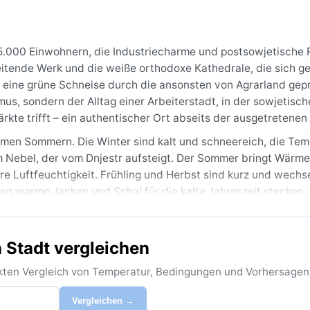
 55.000 Einwohnern, die Industriecharme und postsowjetische
eitende Werk und die weiße orthodoxe Kathedrale, die sich g
 eine grüne Schneise durch die ansonsten von Agrarland gep
us, sondern der Alltag einer Arbeiterstadt, in der sowjetisch
e trifft – ein authentischer Ort abseits der ausgetretenen
rmen Sommern. Die Winter sind kalt und schneereich, die Te
em Nebel, der vom Dnjestr aufsteigt. Der Sommer bringt Wärme
e Luftfeuchtigkeit. Frühling und Herbst sind kurz und wechse
ten warme Jacken und Schal für die kalte Jahreszeit stecken
ommer unverzichtbar sind – die Niederschläge verteilen sich
n Stadt vergleichen
te Mai bis September: Dann laden lange Tage mit Sonne und 
enswerte Wetterphänomene sind der dichte Herbstnebel, der 
rekten Vergleich von Temperatur, Bedingungen und Vorhersagen
ommerlichen Gewitter, die binnen Minuten die Straßen in Bäch
n meist aus – dafür sorgt eine stabile Schneedecke für eine
Vergleichen →