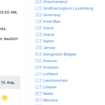
🇬🇷 Griechenland
🇱🇺 Großherzogtum Luxemburg
 05:50 AM,
🇬🇬 Guernsey
🇮🇲 Insel Man
🇮🇪 Irland
ița.
🇮🇸 Island
t deutlich
🇮🇹 Italien
🇯🇪 Jersey
🇧🇪 Königreich Belgien
🇽🇰 Kosovo
🇭🇷 Kroatien
🇱🇻 Lettland
🇱🇮 Liechtenstein
 13. Aug.
🇱🇹 Litauen
🇲🇹 Malta
🇲🇨 Monaco