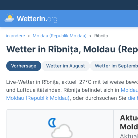
WetterIn.
org
in andere
>
Moldau (Republik Moldau)
>
Rîbnița
Wetter in Rîbnița, Moldau (Re
Vorhersage
Wetter im August
Wetter im Septemb
Live-Wetter in Rîbnița, aktuell 27°C mit teilweise b
und Luftqualitätsindex. Rîbnița befindet sich in
Moldau
Moldau (Republik Moldau)
, oder durchsuchen Sie
die 
Aktu
Mold
Aktua