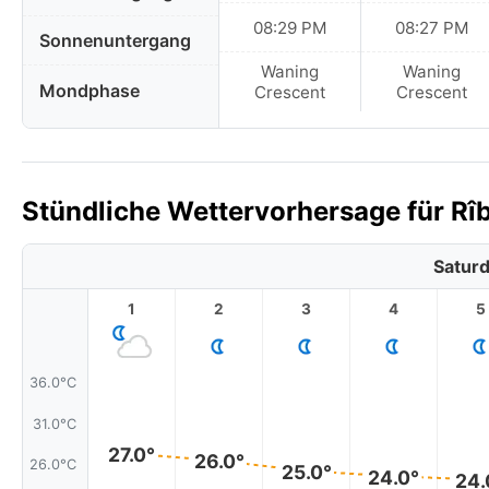
08:29 PM
08:27 PM
Sonnenuntergang
Waning
Waning
Mondphase
Crescent
Crescent
Stündliche Wettervorhersage für Rîb
Saturd
1
2
3
4
5
36.0°C
31.0°C
27.0°
26.0°
26.0°C
25.0°
24.0°
24.