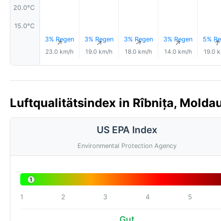
20.0°C
15.0°C
3% Regen
3% Regen
3% Regen
3% Regen
5% Re
↑
↑
↑
↑
23.0 km/h
19.0 km/h
18.0 km/h
14.0 km/h
19.0 
Luftqualitätsindex in Rîbnița, Molda
US EPA Index
Environmental Protection Agency
1
1
2
3
4
5
Gut