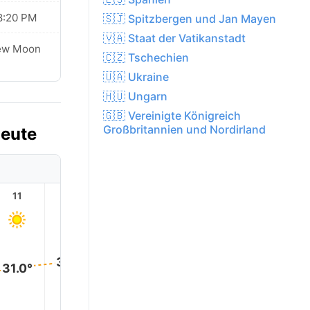
8:20 PM
🇸🇯 Spitzbergen und Jan Mayen
🇻🇦 Staat der Vatikanstadt
ew Moon
🇨🇿 Tschechien
🇺🇦 Ukraine
🇭🇺 Ungarn
🇬🇧 Vereinigte Königreich
Großbritannien und Nordirland
Heute
11
12
13
14
15
16
35.0°
34.0°
34.0°
32.0°
31.0°
27.0°