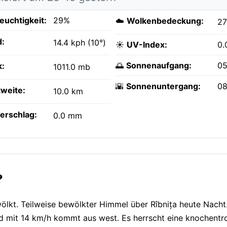
feuchtigkeit:
29%
☁️
Wolkenbedeckung:
2
:
14.4 kph (10°)
☀️
UV-Index:
0.
🌅
Sonnenaufgang:
05
k:
1011.0 mb
🌇
Sonnenuntergang:
08
tweite:
10.0 km
erschlag:
0.0 mm
?
wölkt. Teilweise bewölkter Himmel über Rîbnița heute Nacht
nd mit 14 km/h kommt aus west. Es herrscht eine knochent