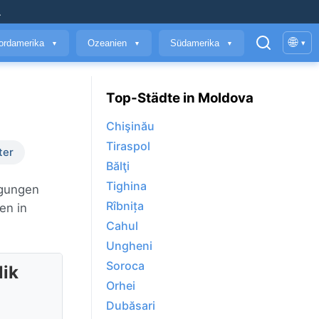
.
🌐
ordamerika
Ozeanien
Südamerika
▾
▼
▼
▼
Top-Städte in Moldova
Chişinău
Tiraspol
ter
Bălţi
Tighina
ngungen
Rîbnița
en in
Cahul
Ungheni
Soroca
lik
Orhei
Dubăsari