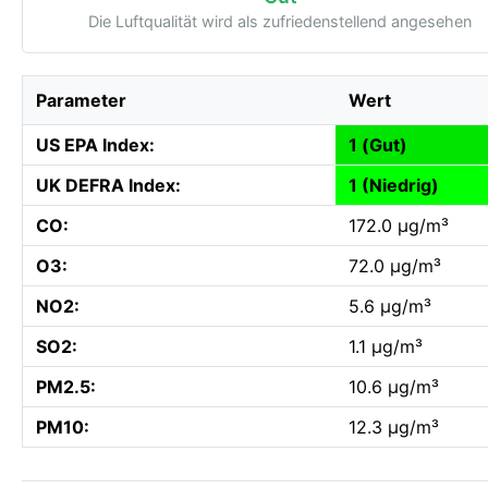
Die Luftqualität wird als zufriedenstellend angesehen
Parameter
Wert
US EPA Index:
1 (Gut)
UK DEFRA Index:
1 (Niedrig)
CO:
172.0 µg/m³
O3:
72.0 µg/m³
NO2:
5.6 µg/m³
SO2:
1.1 µg/m³
PM2.5:
10.6 µg/m³
PM10:
12.3 µg/m³