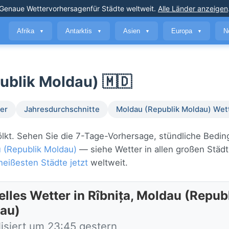
Genaue Wettervorhersagen
für Städte weltweit
.
Alle Länder anzeigen
Afrika
Antarktis
Asien
Europa
N
▼
▼
▼
▼
publik Moldau) 🇲🇩
er
Jahresdurchschnitte
Moldau (Republik Moldau) Wet
ewölkt. Sehen Sie die 7-Tage-Vorhersage, stündliche Bedi
 (Republik Moldau)
— siehe Wetter in allen großen Städt
heißesten Städte jetzt
weltweit.
elles Wetter in Rîbnița, Moldau (Repub
au)
lisiert um 23:45 gestern