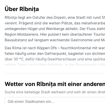
Über Rîbnița
Rîbniţa liegt am Ostufer des Dnjestr, eine Stadt mit rund
vereint. Prägend sind die weiten Plätze, das metallverarb
umliegenden Hügel und Weinberge abhebt. Der Fluss zieht
Region Moldawiens. Hier pulsiert kein überlaufener Tourism
Bausubstanz auf langsam wachsende Gastronomie und Märkt
Das Klima ist nach Köppen Dfb – feuchtkontinental mit wa
fallen häufig unter den Gefrierpunkt, begleitet von dicht
über 30 °C, dafür häufig Gewitterschauer und eine spürbar
milden Tagen und kühlen Nächten. In der Reisetasche soll
leichte, atmungsaktive Kleidung und ein Regenschirm im S
ganze Jahr, mit einem leichten Maximum im Juni.
Wetter von Rîbnița mit einer andere
Die beste Reisezeit für angenehmes Wetter sind die Mona
Nächten zu Spaziergängen entlang des Ufers ein. Bemerk
Suche eine beliebige Stadt weltweit und sieh dir einen di
oft tagelang einhüllt, sowie die seltenen, aber heftigen s
verwandeln können. Schneestürme im Winter bleiben hingege