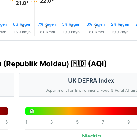
22.0°
21.0°
gen
8% Regen
7% Regen
5% Regen
3% Regen
2% Regen
↑
↑
↑
↑
↑
↑
km/h
16.0 km/h
18.0 km/h
19.0 km/h
18.0 km/h
19.0 km/h
u (Republik Moldau) 🇲🇩 (AQI)
UK DEFRA Index
Department for Environment, Food & Rural Affair
1
6
1
3
5
7
9
Niedrig