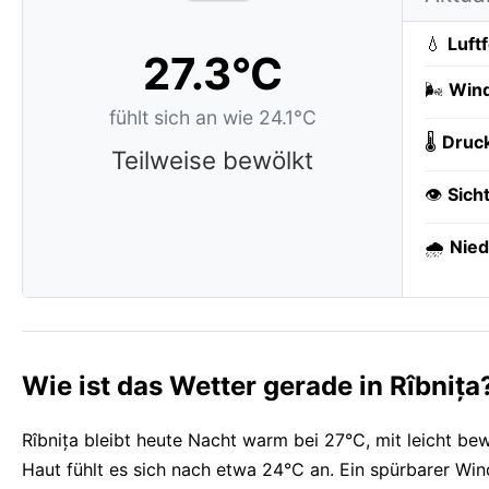
💧
Luft
27.3°C
🌬️
Wind
fühlt sich an wie 24.1°C
🌡️
Druc
Teilweise bewölkt
👁️
Sich
🌧️
Nied
Wie ist das Wetter gerade in Rîbnița
Rîbnița bleibt heute Nacht warm bei 27°C, mit leicht be
Haut fühlt es sich nach etwa 24°C an. Ein spürbarer Wi