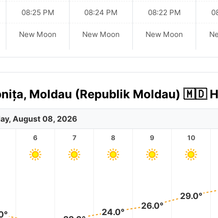
08:25 PM
08:24 PM
08:22 PM
0
New Moon
New Moon
New Moon
N
nița, Moldau (Republik Moldau) 🇲🇩 
ay, August 08, 2026
6
7
8
9
10
29.0°
26.0°
24.0°
0°