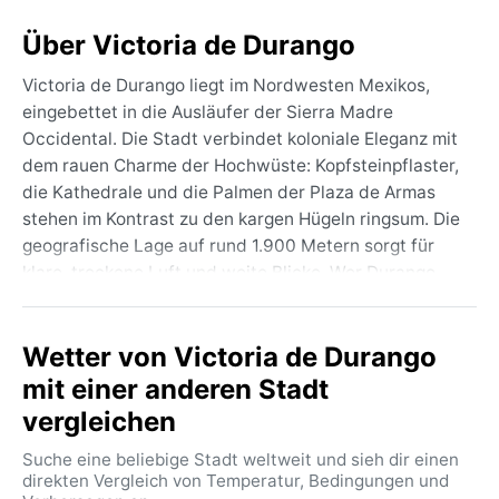
Über Victoria de Durango
Victoria de Durango liegt im Nordwesten Mexikos,
eingebettet in die Ausläufer der Sierra Madre
Occidental. Die Stadt verbindet koloniale Eleganz mit
dem rauen Charme der Hochwüste: Kopfsteinpflaster,
die Kathedrale und die Palmen der Plaza de Armas
stehen im Kontrast zu den kargen Hügeln ringsum. Die
geografische Lage auf rund 1.900 Metern sorgt für
klare, trockene Luft und weite Blicke. Wer Durango
besucht, spürt den Puls einer Stadt, die einst ein
wichtiger Knotenpunkt der Silberstraße war und
Wetter von Victoria de Durango
heute als Drehort zahlloser Westernfilme bekannt ist.
mit einer anderen Stadt
Das Klima entspricht der Köppen-Klasse BSk – kalte
vergleichen
Halbwüste. Die Sommer sind mild bis warm, mit
Durchschnittstemperaturen um die 22 °C, und bringen
Suche eine beliebige Stadt weltweit und sieh dir einen
von Juni bis September die spärlichen Niederschläge.
direkten Vergleich von Temperatur, Bedingungen und
Im Winter dagegen wird es empfindlich kalt, nachts