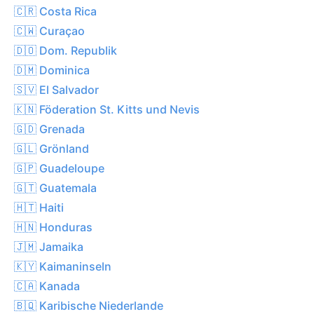
🇨🇷 Costa Rica
🇨🇼 Curaçao
🇩🇴 Dom. Republik
🇩🇲 Dominica
🇸🇻 El Salvador
🇰🇳 Föderation St. Kitts und Nevis
🇬🇩 Grenada
🇬🇱 Grönland
🇬🇵 Guadeloupe
🇬🇹 Guatemala
🇭🇹 Haiti
🇭🇳 Honduras
🇯🇲 Jamaika
🇰🇾 Kaimaninseln
🇨🇦 Kanada
🇧🇶 Karibische Niederlande