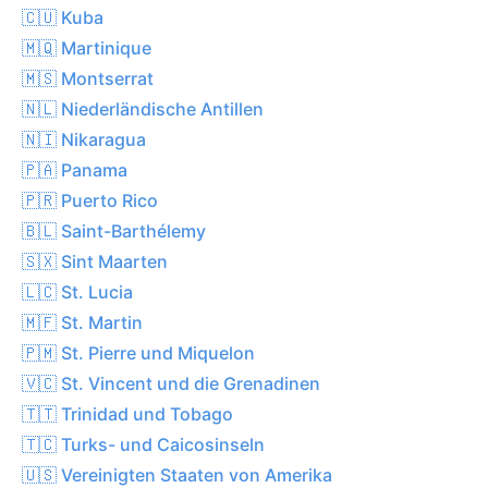
🇨🇺 Kuba
🇲🇶 Martinique
🇲🇸 Montserrat
🇳🇱 Niederländische Antillen
🇳🇮 Nikaragua
🇵🇦 Panama
🇵🇷 Puerto Rico
🇧🇱 Saint-Barthélemy
🇸🇽 Sint Maarten
🇱🇨 St. Lucia
🇲🇫 St. Martin
🇵🇲 St. Pierre und Miquelon
🇻🇨 St. Vincent und die Grenadinen
🇹🇹 Trinidad und Tobago
🇹🇨 Turks- und Caicosinseln
🇺🇸 Vereinigten Staaten von Amerika