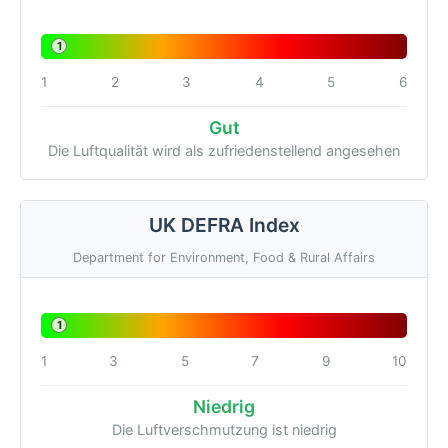
1
1
2
3
4
5
6
Gut
Die Luftqualität wird als zufriedenstellend angesehen
UK DEFRA Index
Department for Environment, Food & Rural Affairs
1
1
3
5
7
9
10
Niedrig
Die Luftverschmutzung ist niedrig