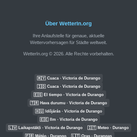
Über WetterIn.org
Ihre Anlaufstelle für genaue, aktuelle
Wettervorhersagen für Städte weltweit.
WetterIn.org © 2026. Alle Rechte vorbehalten.
🇲🇾
Cuaca · Victoria de Durango
🇮🇩
Cuaca · Victoria de Durango
🇪🇸
El tiempo · Victoria de Durango
🇹🇷
Hava durumu · Victoria de Durango
🇭🇺
Időjárás · Victoria de Durango
🇪🇪
Ilm · Victoria de Durango
🇱🇻
🇮🇹
Laikapstākļi · Victoria de Durango
Meteo · Durango
🇫🇷
🇱🇹
Météo · Durango
Oras · Durangas