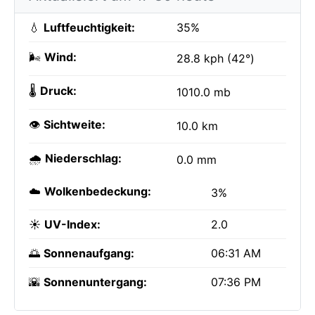
💧
Luftfeuchtigkeit:
35%
🌬️
Wind:
28.8 kph (42°)
🌡️
Druck:
1010.0 mb
👁️
Sichtweite:
10.0 km
🌧️
Niederschlag:
0.0 mm
☁️
Wolkenbedeckung:
3%
☀️
UV-Index:
2.0
🌅
Sonnenaufgang:
06:31 AM
🌇
Sonnenuntergang:
07:36 PM