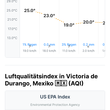
29.0°C
25.0°
25.0°C
23.0°
21.0°C
20.0°
20.
19.0°
17.0°C
13.0°C
1% Regen
0.0 mm
3% Regen
0.2 mm
0.2
↑
↑
↑
↑
19.0 km/h
18.0 km/h
11.0 km/h
2.0 km/h
1.0 k
Luftqualitätsindex in Victoria de
Durango, Mexiko 🇲🇽 (AQI)
US EPA Index
Environmental Protection Agency