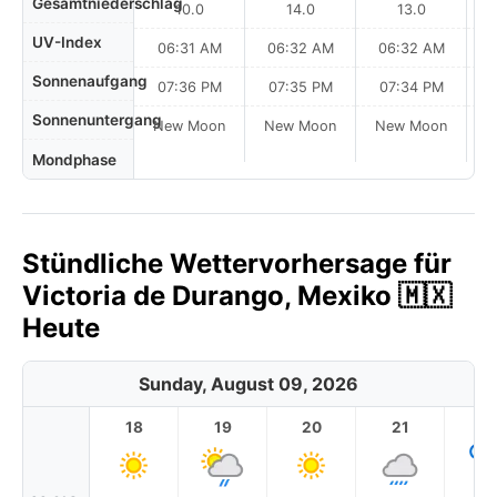
Gesamtniederschlag
10.0
14.0
13.0
UV-Index
06:31 AM
06:32 AM
06:32 AM
0
Sonnenaufgang
07:36 PM
07:35 PM
07:34 PM
Sonnenuntergang
New Moon
New Moon
New Moon
N
Mondphase
Stündliche Wettervorhersage für
Victoria de Durango, Mexiko 🇲🇽
Heute
Sunday, August 09, 2026
18
19
20
21
2