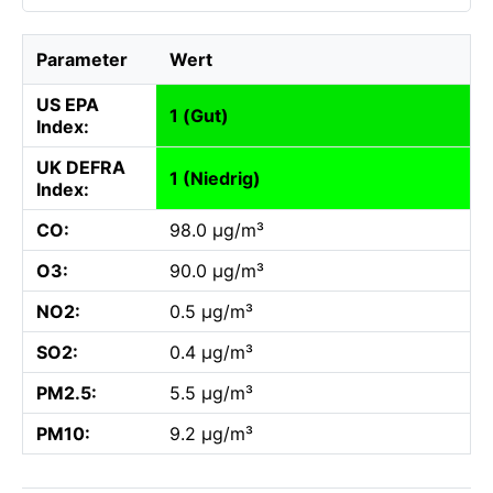
Parameter
Wert
US EPA
1 (Gut)
Index:
UK DEFRA
1 (Niedrig)
Index:
CO:
98.0 µg/m³
O3:
90.0 µg/m³
NO2:
0.5 µg/m³
SO2:
0.4 µg/m³
PM2.5:
5.5 µg/m³
PM10:
9.2 µg/m³