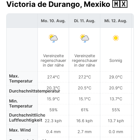
Victoria de Durango, Mexiko 🇲🇽
Mo. 10. Aug.
Di. 11. Aug.
Mi. 12. Aug.
Do
Vereinzelte
Vereinzelte
regenschauer
regenschauer
Sonnig
in der nähe
in der nähe
Max.
27.4°C
27.2°C
29.0°C
Temperatur
20.3°C
20.5°C
20.9°C
Durchschnittstemperatur
15.9°C
15.1°C
13.7°C
Min.
Temperatur
59%
61%
55%
Durchschnittliche
Luftfeuchtigkeit
22.3 kph
16.6 kph
13.7 kph
Max. Wind
0.4 mm
2.7 mm
0.0 mm