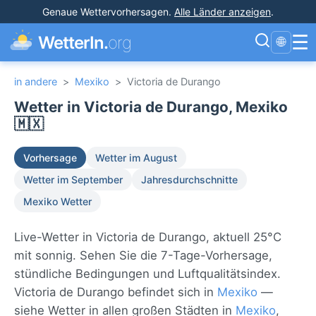
Genaue Wettervorhersagen
.
Alle Länder anzeigen
.
☰
WetterIn.
org
🌐
in andere
>
Mexiko
>
Victoria de Durango
Wetter in Victoria de Durango, Mexiko
🇲🇽
Vorhersage
Wetter im August
Wetter im September
Jahresdurchschnitte
Mexiko Wetter
Live-Wetter in Victoria de Durango, aktuell 25°C
mit sonnig. Sehen Sie die 7-Tage-Vorhersage,
stündliche Bedingungen und Luftqualitätsindex.
Victoria de Durango befindet sich in
Mexiko
—
siehe Wetter in allen großen Städten in
Mexiko
,