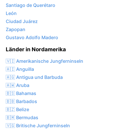
Santiago de Querétaro
León
Ciudad Juárez
Zapopan
Gustavo Adolfo Madero
Länder in Nordamerika
🇻🇮 Amerikanische Jungferninseln
🇦🇮 Anguilla
🇦🇬 Antigua und Barbuda
🇦🇼 Aruba
🇧🇸 Bahamas
🇧🇧 Barbados
🇧🇿 Belize
🇧🇲 Bermudas
🇻🇬 Britische Jungferninseln