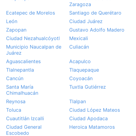
Zaragoza
Ecatepec de Morelos
Santiago de Querétaro
León
Ciudad Juárez
Zapopan
Gustavo Adolfo Madero
Ciudad Nezahualcóyotl
Mexicali
Municipio Naucalpan de
Culiacán
Juárez
Aguascalientes
Acapulco
Tlalnepantla
Tlaquepaque
Cancún
Coyoacán
Santa María
Tuxtla Gutiérrez
Chimalhuacán
Reynosa
Tlalpan
Toluca
Ciudad López Mateos
Cuautitlán Izcalli
Ciudad Apodaca
Ciudad General
Heroica Matamoros
Escobedo