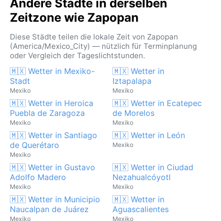
Andere Städte in derselben
Zeitzone wie Zapopan
Diese Städte teilen die lokale Zeit von Zapopan
(America/Mexico_City) — nützlich für Terminplanung
oder Vergleich der Tageslichtstunden.
🇲🇽 Wetter in Mexiko-
🇲🇽 Wetter in
Stadt
Iztapalapa
Mexiko
Mexiko
🇲🇽 Wetter in Heroica
🇲🇽 Wetter in Ecatepec
Puebla de Zaragoza
de Morelos
Mexiko
Mexiko
🇲🇽 Wetter in Santiago
🇲🇽 Wetter in León
de Querétaro
Mexiko
Mexiko
🇲🇽 Wetter in Gustavo
🇲🇽 Wetter in Ciudad
Adolfo Madero
Nezahualcóyotl
Mexiko
Mexiko
🇲🇽 Wetter in Municipio
🇲🇽 Wetter in
Naucalpan de Juárez
Aguascalientes
Mexiko
Mexiko