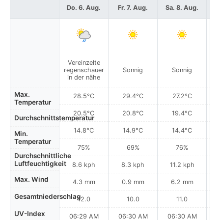
Do. 6. Aug.
Fr. 7. Aug.
Sa. 8. Aug.
S
Vereinzelte
regenschauer
Sonnig
Sonnig
in der nähe
Max.
28.5°C
29.4°C
27.2°C
Temperatur
20.5°C
20.8°C
19.4°C
Durchschnittstemperatur
14.8°C
14.9°C
14.4°C
Min.
Temperatur
75%
69%
76%
Durchschnittliche
Luftfeuchtigkeit
8.6 kph
8.3 kph
11.2 kph
Max. Wind
4.3 mm
0.9 mm
6.2 mm
Gesamtniederschlag
12.0
10.0
11.0
UV-Index
06:29 AM
06:30 AM
06:30 AM
0