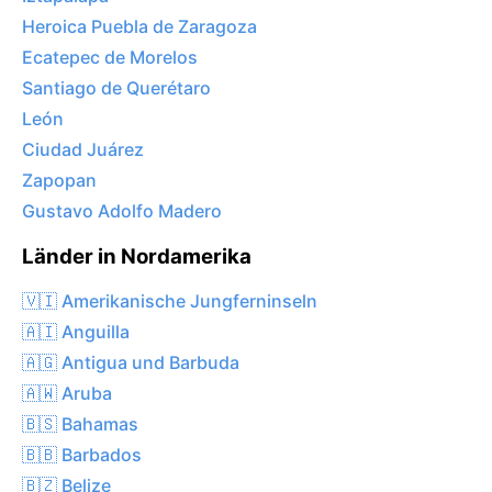
Heroica Puebla de Zaragoza
Ecatepec de Morelos
Santiago de Querétaro
León
Ciudad Juárez
Zapopan
Gustavo Adolfo Madero
Länder in Nordamerika
🇻🇮 Amerikanische Jungferninseln
🇦🇮 Anguilla
🇦🇬 Antigua und Barbuda
🇦🇼 Aruba
🇧🇸 Bahamas
🇧🇧 Barbados
🇧🇿 Belize