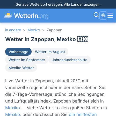
Genaue Wettervorhersagen
.
Alle Länder anzeigen
.
☰
WetterIn.
org
🌐
in andere
>
Mexiko
>
Zapopan
Wetter in Zapopan, Mexiko 🇲🇽
Vorhersage
Wetter im August
Wetter im September
Jahresdurchschnitte
Mexiko Wetter
Live-Wetter in Zapopan, aktuell 20°C mit
vereinzelte regenschauer in der nähe. Sehen Sie
die 7-Tage-Vorhersage, stündliche Bedingungen
und Luftqualitätsindex. Zapopan befindet sich in
Mexiko
— siehe Wetter in allen großen Städten in
Mexiko
, oder durchsuchen Sie
die heißesten