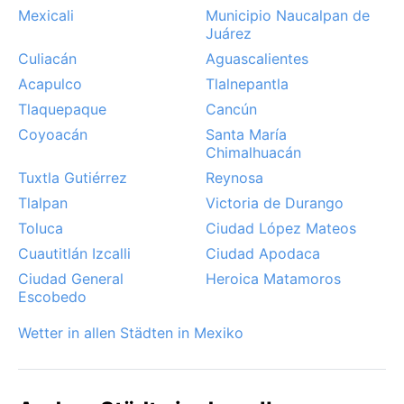
ausgeglichenes Klima – milde Winter und regenreiche,
Mexicali
Municipio Naucalpan de
aber lebendige Sommer prägen den Jahreslauf.
Juárez
Culiacán
Aguascalientes
Acapulco
Tlalnepantla
Tlaquepaque
Cancún
Coyoacán
Santa María
Chimalhuacán
Tuxtla Gutiérrez
Reynosa
Tlalpan
Victoria de Durango
Toluca
Ciudad López Mateos
Cuautitlán Izcalli
Ciudad Apodaca
Ciudad General
Heroica Matamoros
Escobedo
Wetter in allen Städten in Mexiko