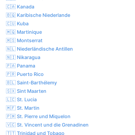
🇨🇦 Kanada
🇧🇶 Karibische Niederlande
🇨🇺 Kuba
🇲🇶 Martinique
🇲🇸 Montserrat
🇳🇱 Niederländische Antillen
🇳🇮 Nikaragua
🇵🇦 Panama
🇵🇷 Puerto Rico
🇧🇱 Saint-Barthélemy
🇸🇽 Sint Maarten
🇱🇨 St. Lucia
🇲🇫 St. Martin
🇵🇲 St. Pierre und Miquelon
🇻🇨 St. Vincent und die Grenadinen
🇹🇹 Trinidad und Tobago