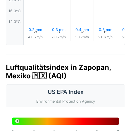
16.0°C
12.0°C
0.2 mm
0.3 mm
0.4 mm
0.3 mm
0.4
↑
↑
↑
↑
4.0 km/h
2.0 km/h
1.0 km/h
2.0 km/h
5.0 k
Luftqualitätsindex in Zapopan,
Mexiko 🇲🇽 (AQI)
US EPA Index
Environmental Protection Agency
1