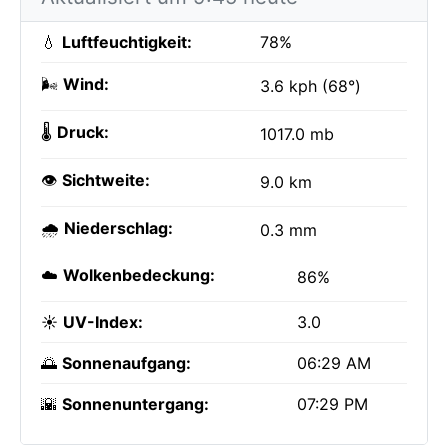
💧
Luftfeuchtigkeit:
78%
🌬️
Wind:
3.6 kph (68°)
🌡️
Druck:
1017.0 mb
👁️
Sichtweite:
9.0 km
🌧️
Niederschlag:
0.3 mm
☁️
Wolkenbedeckung:
86%
☀️
UV-Index:
3.0
🌅
Sonnenaufgang:
06:29 AM
🌇
Sonnenuntergang:
07:29 PM