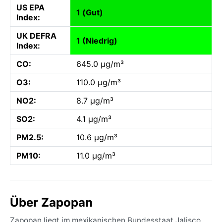
US EPA
1 (Gut)
Index:
UK DEFRA
1 (Niedrig)
Index:
CO:
645.0 µg/m³
O3:
110.0 µg/m³
NO2:
8.7 µg/m³
SO2:
4.1 µg/m³
PM2.5:
10.6 µg/m³
PM10:
11.0 µg/m³
Über Zapopan
Zapopan liegt im mexikanischen Bundesstaat Jalisco