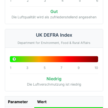
1
2
3
4
5
6
Gut
Die Luftqualität wird als zufriedenstellend angesehen
UK DEFRA Index
Department for Environment, Food & Rural Affairs
1
1
3
5
7
9
10
Niedrig
Die Luftverschmutzung ist niedrig
Parameter
Wert