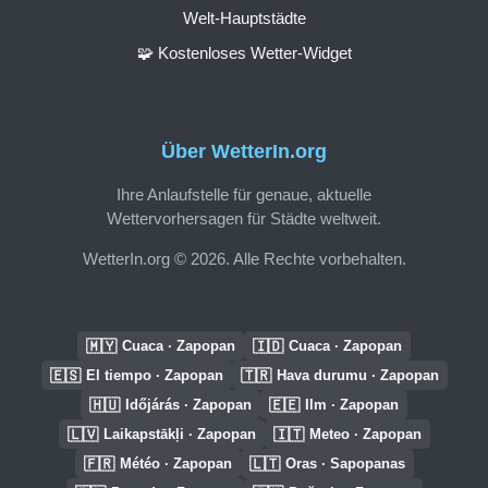
Welt-Hauptstädte
🧩 Kostenloses Wetter-Widget
Über WetterIn.org
Ihre Anlaufstelle für genaue, aktuelle
Wettervorhersagen für Städte weltweit.
WetterIn.org © 2026. Alle Rechte vorbehalten.
🇲🇾
🇮🇩
Cuaca · Zapopan
Cuaca · Zapopan
🇪🇸
🇹🇷
El tiempo · Zapopan
Hava durumu · Zapopan
🇭🇺
🇪🇪
Időjárás · Zapopan
Ilm · Zapopan
🇱🇻
🇮🇹
Laikapstākļi · Zapopan
Meteo · Zapopan
🇫🇷
🇱🇹
Météo · Zapopan
Oras · Sapopanas