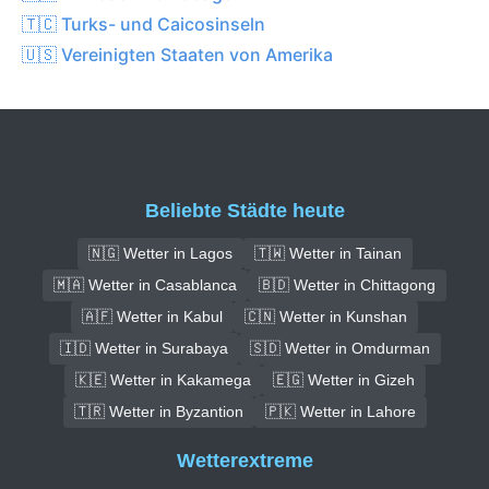
🇹🇨 Turks- und Caicosinseln
🇺🇸 Vereinigten Staaten von Amerika
Beliebte Städte heute
🇳🇬 Wetter in Lagos
🇹🇼 Wetter in Tainan
🇲🇦 Wetter in Casablanca
🇧🇩 Wetter in Chittagong
🇦🇫 Wetter in Kabul
🇨🇳 Wetter in Kunshan
🇮🇩 Wetter in Surabaya
🇸🇩 Wetter in Omdurman
🇰🇪 Wetter in Kakamega
🇪🇬 Wetter in Gizeh
🇹🇷 Wetter in Byzantion
🇵🇰 Wetter in Lahore
Wetterextreme