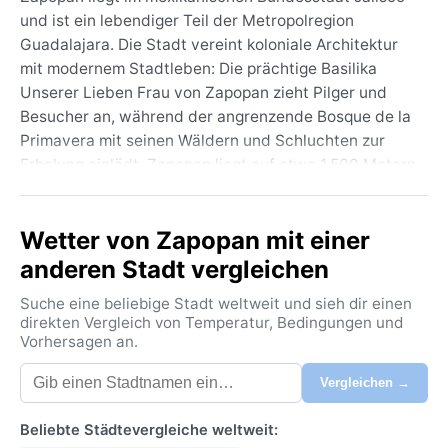
und ist ein lebendiger Teil der Metropolregion
Guadalajara. Die Stadt vereint koloniale Architektur
mit modernem Stadtleben: Die prächtige Basilika
Unserer Lieben Frau von Zapopan zieht Pilger und
Besucher an, während der angrenzende Bosque de la
Primavera mit seinen Wäldern und Schluchten zur
Erholung einlädt. Zapopan liegt auf etwa 1.500 Metern
Höhe, umgeben von den Ausläufern der Sierra Madre
Occidental, und gilt als Tor zur Tequila-Region. Die
Wetter von Zapopan mit einer
Atmosphäre ist geprägt von einer Mischung aus
Tradition und urbanem Puls – Märkte, Museen und
anderen Stadt vergleichen
Parks bestimmen das Bild.
Suche eine beliebige Stadt weltweit und sieh dir einen
Das Klima in Zapopan wird nach Köppen als Cwa
direkten Vergleich von Temperatur, Bedingungen und
Vorhersagen an.
klassifiziert: feucht-subtropisch mit trockenem
Winter. Die Sommer von Juni bis September sind heiß
Vergleichen →
und regenreich, mit durchschnittlichen Höchstwerten
um 30 °C und hoher Luftfeuchtigkeit. Die
Beliebte Städtevergleiche weltweit:
Niederschläge konzentrieren sich auf diese Monate,