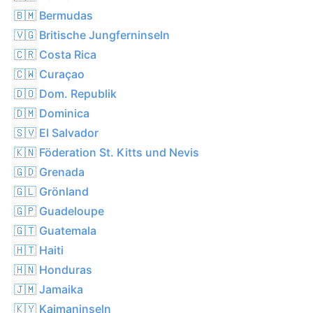
🇧🇲 Bermudas
🇻🇬 Britische Jungferninseln
🇨🇷 Costa Rica
🇨🇼 Curaçao
🇩🇴 Dom. Republik
🇩🇲 Dominica
🇸🇻 El Salvador
🇰🇳 Föderation St. Kitts und Nevis
🇬🇩 Grenada
🇬🇱 Grönland
🇬🇵 Guadeloupe
🇬🇹 Guatemala
🇭🇹 Haiti
🇭🇳 Honduras
🇯🇲 Jamaika
🇰🇾 Kaimaninseln