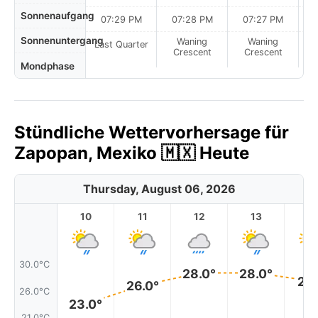
Sonnenaufgang
07:29 PM
07:28 PM
07:27 PM
Sonnenuntergang
Waning
Waning
Last Quarter
Crescent
Crescent
Mondphase
Stündliche Wettervorhersage für
Zapopan, Mexiko 🇲🇽 Heute
Thursday, August 06, 2026
10
11
12
13
1
30.0°C
28.0°
28.0°
27.
26.0°
26.0°C
23.0°
21.0°C