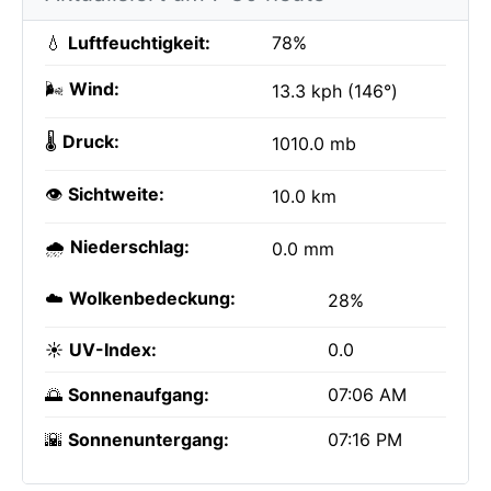
💧
Luftfeuchtigkeit:
78%
🌬️
Wind:
13.3 kph (146°)
🌡️
Druck:
1010.0 mb
👁️
Sichtweite:
10.0 km
🌧️
Niederschlag:
0.0 mm
☁️
Wolkenbedeckung:
28%
☀️
UV-Index:
0.0
🌅
Sonnenaufgang:
07:06 AM
🌇
Sonnenuntergang:
07:16 PM