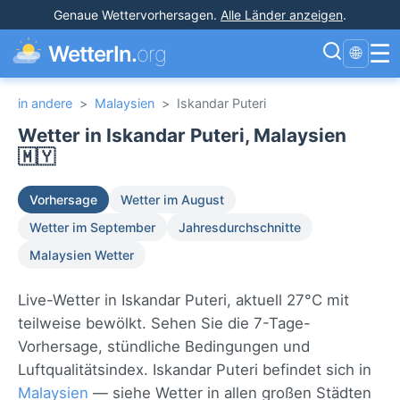
Genaue Wettervorhersagen
.
Alle Länder anzeigen
.
☰
WetterIn.
org
🌐
in andere
>
Malaysien
>
Iskandar Puteri
Wetter in Iskandar Puteri, Malaysien
🇲🇾
Vorhersage
Wetter im August
Wetter im September
Jahresdurchschnitte
Malaysien Wetter
Live-Wetter in Iskandar Puteri, aktuell 27°C mit
teilweise bewölkt. Sehen Sie die 7-Tage-
Vorhersage, stündliche Bedingungen und
Luftqualitätsindex. Iskandar Puteri befindet sich in
Malaysien
— siehe Wetter in allen großen Städten