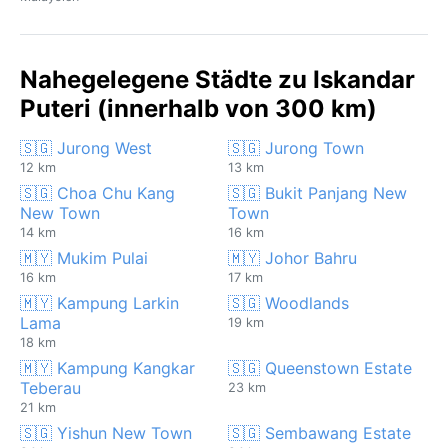
Nahegelegene Städte zu Iskandar
Puteri (innerhalb von 300 km)
🇸🇬 Jurong West
🇸🇬 Jurong Town
12 km
13 km
🇸🇬 Choa Chu Kang
🇸🇬 Bukit Panjang New
New Town
Town
14 km
16 km
🇲🇾 Mukim Pulai
🇲🇾 Johor Bahru
16 km
17 km
🇲🇾 Kampung Larkin
🇸🇬 Woodlands
Lama
19 km
18 km
🇲🇾 Kampung Kangkar
🇸🇬 Queenstown Estate
Teberau
23 km
21 km
🇸🇬 Yishun New Town
🇸🇬 Sembawang Estate