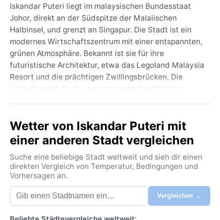
Iskandar Puteri liegt im malaysischen Bundesstaat
Johor, direkt an der Südspitze der Malaiischen
Halbinsel, und grenzt an Singapur. Die Stadt ist ein
modernes Wirtschaftszentrum mit einer entspannten,
grünen Atmosphäre. Bekannt ist sie für ihre
futuristische Architektur, etwa das Legoland Malaysia
Resort und die prächtigen Zwillingsbrücken. Die
Umgebung ist flach und von tropischen Wäldern
geprägt, während die Meerenge von Johor eine
ständige Brise bringt. Sichtbare Einflüsse aus
Wetter von Iskandar Puteri mit
Singapur und der malaiischen Kultur machen den
Lebensstil hier lebendig und vielseitig.
einer anderen Stadt vergleichen
Das Klima entspricht der Köppen-Klasse Af, dem
Suche eine beliebige Stadt weltweit und sieh dir einen
tropischen Regenwald. Ganzjährig herrschen
direkten Vergleich von Temperatur, Bedingungen und
Vorhersagen an.
gleichbleibend hohe Temperaturen um 26 bis 32 °C,
begleitet von hoher Luftfeuchtigkeit um 80 Prozent.
Vergleichen →
Regen fällt intensiv und häufig, auch wenn es keine
klassische Trockenzeit gibt. Die Monate November
Beliebte Städtevergleiche weltweit: