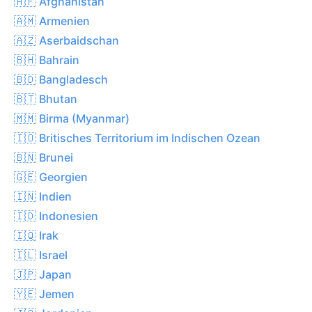
🇦🇫 Afghanistan
🇦🇲 Armenien
🇦🇿 Aserbaidschan
🇧🇭 Bahrain
🇧🇩 Bangladesch
🇧🇹 Bhutan
🇲🇲 Birma (Myanmar)
🇮🇴 Britisches Territorium im Indischen Ozean
🇧🇳 Brunei
🇬🇪 Georgien
🇮🇳 Indien
🇮🇩 Indonesien
🇮🇶 Irak
🇮🇱 Israel
🇯🇵 Japan
🇾🇪 Jemen