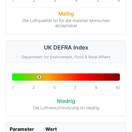
1
2
3
4
5
6
Mäßig
Die Luftqualität ist für die meisten Menschen
akzeptabel
UK DEFRA Index
Department for Environment, Food & Rural Affairs
3
1
3
5
7
9
10
Niedrig
Die Luftverschmutzung ist niedrig
Parameter
Wert