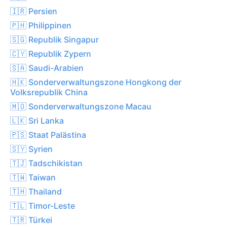
🇮🇷 Persien
🇵🇭 Philippinen
🇸🇬 Republik Singapur
🇨🇾 Republik Zypern
🇸🇦 Saudi-Arabien
🇭🇰 Sonderverwaltungszone Hongkong der
Volksrepublik China
🇲🇴 Sonderverwaltungszone Macau
🇱🇰 Sri Lanka
🇵🇸 Staat Palästina
🇸🇾 Syrien
🇹🇯 Tadschikistan
🇹🇼 Taiwan
🇹🇭 Thailand
🇹🇱 Timor-Leste
🇹🇷 Türkei