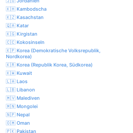
🇯🇴 Jordanien
🇰🇭 Kambodscha
🇰🇿 Kasachstan
🇶🇦 Katar
🇰🇬 Kirgistan
🇨🇨 Kokosinseln
🇰🇵 Korea (Demokratische Volksrepublik,
Nordkorea)
🇰🇷 Korea (Republik Korea, Südkorea)
🇰🇼 Kuwait
🇱🇦 Laos
🇱🇧 Libanon
🇲🇻 Malediven
🇲🇳 Mongolei
🇳🇵 Nepal
🇴🇲 Oman
🇵🇰 Pakistan