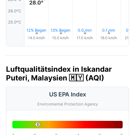
28.0°
26.0°C
25.0°C
12% Regen
13% Regen
0.0 mm
0.1 mm
0.0
↑
↑
↑
↑
14.0 km/h
15.0 km/h
17.0 km/h
18.0 km/h
21.0 
Luftqualitätsindex in Iskandar
Puteri, Malaysien 🇲🇾 (AQI)
US EPA Index
Environmental Protection Agency
2