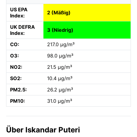
US EPA
2 (Mäßig)
Index:
UK DEFRA
3 (Niedrig)
Index:
CO:
217.0 µg/m³
O3:
98.0 µg/m³
NO2:
21.5 µg/m³
SO2:
10.4 µg/m³
PM2.5:
26.2 µg/m³
PM10:
31.0 µg/m³
Über Iskandar Puteri