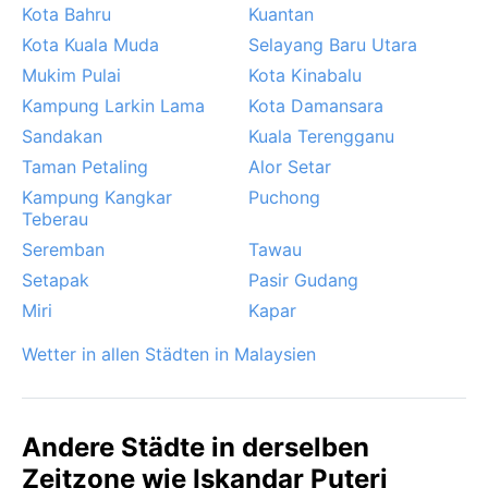
gedeihen lässt.
Kota Bahru
Kuantan
Kota Kuala Muda
Selayang Baru Utara
Mukim Pulai
Kota Kinabalu
Kampung Larkin Lama
Kota Damansara
Sandakan
Kuala Terengganu
Taman Petaling
Alor Setar
Kampung Kangkar
Puchong
Teberau
Seremban
Tawau
Setapak
Pasir Gudang
Miri
Kapar
Wetter in allen Städten in Malaysien
Andere Städte in derselben
Zeitzone wie Iskandar Puteri