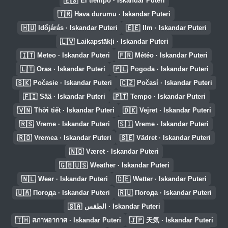
🇪🇸
El tiempo · Iskandar Puteri
🇹🇷
Hava durumu · Iskandar Puteri
🇭🇺
🇪🇪
Időjárás · Iskandar Puteri
Ilm · Iskandar Puteri
🇱🇻
Laikapstākļi · Iskandar Puteri
🇮🇹
🇫🇷
Meteo · Iskandar Puteri
Météo · Iskandar Puteri
🇱🇹
🇵🇱
Oras · Iskandar Puteri
Pogoda · Iskandar Puteri
🇸🇰
🇨🇿
Počasie · Iskandar Puteri
Počasí · Iskandar Puteri
🇫🇮
🇵🇹
Sää · Iskandar Puteri
Tempo · Iskandar Puteri
🇻🇳
🇩🇰
Thời tiết · Iskandar Puteri
Vejret · Iskandar Puteri
🇷🇸
🇸🇮
Vreme · Iskandar Puteri
Vreme · Iskandar Puteri
🇷🇴
🇸🇪
Vremea · Iskandar Puteri
Vädret · Iskandar Puteri
🇳🇴
Været · Iskandar Puteri
🇬🇧🇺🇸
Weather · Iskandar Puteri
🇳🇱
🇩🇪
Weer · Iskandar Puteri
Wetter · Iskandar Puteri
🇺🇦
🇷🇺
Погода · Iskandar Puteri
Погода · Iskandar Puteri
🇸🇦
الطقس · Iskandar Puteri
🇹🇭
🇯🇵
สภาพอากาศ · Iskandar Puteri
天気 · Iskandar Puteri