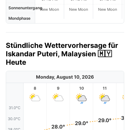
Sonnenuntergang
New Moon
New Moon
New Moon
N
Mondphase
Stündliche Wettervorhersage für
Iskandar Puteri, Malaysien 🇲🇾
Heute
Monday, August 10, 2026
8
9
10
11
1
31.0°C
30.
30.0°C
29.0°
29.0°
28.0°
28.0°C