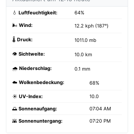
💧
Luftfeuchtigkeit:
64%
🌬️
Wind:
12.2 kph (187°)
🌡️
Druck:
1011.0 mb
👁️
Sichtweite:
10.0 km
🌧️
Niederschlag:
0.1 mm
☁️
Wolkenbedeckung:
68%
☀️
UV-Index:
10.0
🌅
Sonnenaufgang:
07:04 AM
🌇
Sonnenuntergang:
07:20 PM