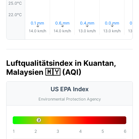
25.0°C
22.0°C
0.1 mm
0.6 mm
0.4 mm
0.0 mm
0.0
↑
↑
↑
↑
14.0 km/h
14.0 km/h
13.0 km/h
13.0 km/h
13.0 
Luftqualitätsindex in Kuantan,
Malaysien 🇲🇾 (AQI)
US EPA Index
Environmental Protection Agency
2
1
2
3
4
5
6