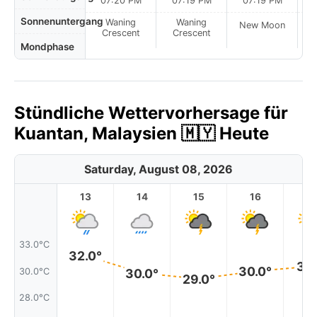
07:20 PM
07:19 PM
07:19 PM
Sonnenuntergang
Waning
Waning
New Moon
N
Crescent
Crescent
Mondphase
Stündliche Wettervorhersage für
Kuantan, Malaysien 🇲🇾 Heute
Saturday, August 08, 2026
13
14
15
16
17
33.0°C
32.0°
31.
30.0°
30.0°C
30.0°
29.0°
28.0°C