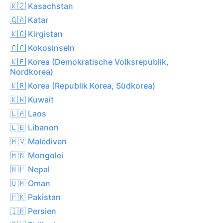
🇰🇿 Kasachstan
🇶🇦 Katar
🇰🇬 Kirgistan
🇨🇨 Kokosinseln
🇰🇵 Korea (Demokratische Volksrepublik,
Nordkorea)
🇰🇷 Korea (Republik Korea, Südkorea)
🇰🇼 Kuwait
🇱🇦 Laos
🇱🇧 Libanon
🇲🇻 Malediven
🇲🇳 Mongolei
🇳🇵 Nepal
🇴🇲 Oman
🇵🇰 Pakistan
🇮🇷 Persien