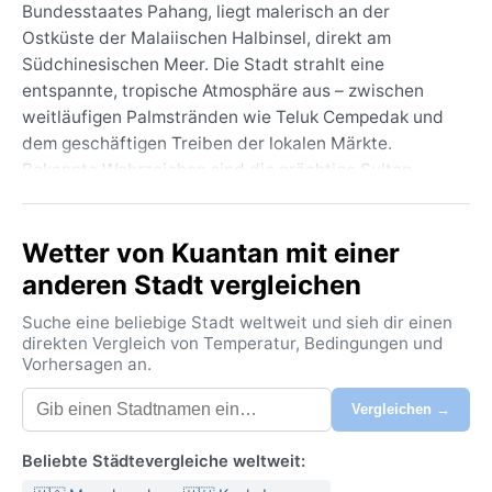
Bundesstaates Pahang, liegt malerisch an der
Ostküste der Malaiischen Halbinsel, direkt am
Südchinesischen Meer. Die Stadt strahlt eine
entspannte, tropische Atmosphäre aus – zwischen
weitläufigen Palmstränden wie Teluk Cempedak und
dem geschäftigen Treiben der lokalen Märkte.
Bekannte Wahrzeichen sind die prächtige Sultan-
Ahmad-Shah-Moschee mit ihrer blauen Kuppel und
die imposante Brunei-Brücke. Geografisch wird
Wetter von Kuantan mit einer
Kuantan von dichten Regenwäldern und sanften
Hügeln umgeben, während der Fluss Sungai Kuantan
anderen Stadt vergleichen
sich durch das Stadtzentrum schlängelt. Die
Suche eine beliebige Stadt weltweit und sieh dir einen
Mischung aus traditionellen Fischerdörfern und
direkten Vergleich von Temperatur, Bedingungen und
moderner Infrastruktur verleiht der Stadt einen
Vorhersagen an.
unverwechselbaren, authentischen Charakter.
Vergleichen →
Das Klima in Kuantan ist nach der Köppen-
Klassifikation Af – tropisches Regenwaldklima.
Beliebte Städtevergleiche weltweit:
Ganzjährig herrschen hohe Temperaturen von