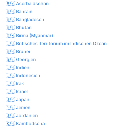
🇦🇿 Aserbaidschan
🇧🇭 Bahrain
🇧🇩 Bangladesch
🇧🇹 Bhutan
🇲🇲 Birma (Myanmar)
🇮🇴 Britisches Territorium im Indischen Ozean
🇧🇳 Brunei
🇬🇪 Georgien
🇮🇳 Indien
🇮🇩 Indonesien
🇮🇶 Irak
🇮🇱 Israel
🇯🇵 Japan
🇾🇪 Jemen
🇯🇴 Jordanien
🇰🇭 Kambodscha