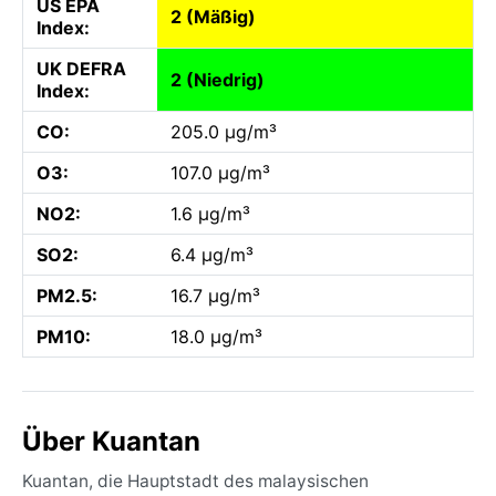
US EPA
2 (Mäßig)
Index:
UK DEFRA
2 (Niedrig)
Index:
CO:
205.0 µg/m³
O3:
107.0 µg/m³
NO2:
1.6 µg/m³
SO2:
6.4 µg/m³
PM2.5:
16.7 µg/m³
PM10:
18.0 µg/m³
Über Kuantan
Kuantan, die Hauptstadt des malaysischen