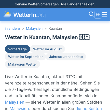
Genaue Wettervorhersagen
.
Alle Länder anzeigen
.
☰
WetterIn.
org
🌐
in andere
>
Malaysien
>
Kuantan
Wetter in Kuantan, Malaysien 🇲🇾
Vorhersage
Wetter im August
Wetter im September
Jahresdurchschnitte
Malaysien Wetter
Live-Wetter in Kuantan, aktuell 31°C mit
vereinzelte regenschauer in der nähe. Sehen Sie
die 7-Tage-Vorhersage, stündliche Bedingungen
und Luftqualitätsindex. Kuantan befindet sich in
Malaysien
— siehe Wetter in allen großen Städten
in
Malaysien
, oder durchsuchen Sie
die heißesten