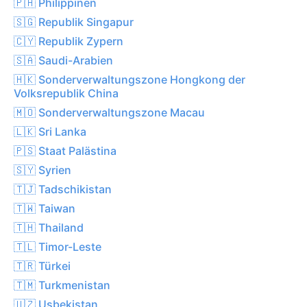
🇵🇭 Philippinen
🇸🇬 Republik Singapur
🇨🇾 Republik Zypern
🇸🇦 Saudi-Arabien
🇭🇰 Sonderverwaltungszone Hongkong der
Volksrepublik China
🇲🇴 Sonderverwaltungszone Macau
🇱🇰 Sri Lanka
🇵🇸 Staat Palästina
🇸🇾 Syrien
🇹🇯 Tadschikistan
🇹🇼 Taiwan
🇹🇭 Thailand
🇹🇱 Timor-Leste
🇹🇷 Türkei
🇹🇲 Turkmenistan
🇺🇿 Usbekistan