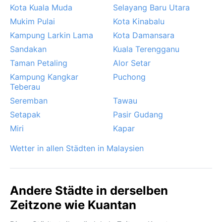
Kota Kuala Muda
Selayang Baru Utara
können sintflutartige Regenfälle zu
Mukim Pulai
Kota Kinabalu
Überschwemmungen in tief liegenden Gebieten
führen. Auch gelegentliche tropische Stürme oder
Kampung Larkin Lama
Kota Damansara
Gewitterzellen mit starken Windböen sind möglich,
Sandakan
Kuala Terengganu
allerdings keine Hurrikane. Wer das authentische
Taman Petaling
Alor Setar
tropische Regenwalderlebnis sucht, für den ist die
Kampung Kangkar
Puchong
Regenzeit dennoch nicht abzuschrecken – endlose
Teberau
grüne Landschaften und weniger Touristen
Seremban
Tawau
entschädigen für nasse Tage.
Setapak
Pasir Gudang
Miri
Kapar
Wetter in allen Städten in Malaysien
Andere Städte in derselben
Zeitzone wie Kuantan