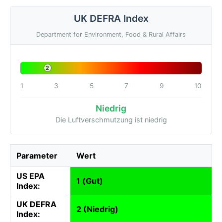
UK DEFRA Index
Department for Environment, Food & Rural Affairs
2
1
3
5
7
9
10
Niedrig
Die Luftverschmutzung ist niedrig
Parameter
Wert
US EPA
1 (Gut)
Index:
UK DEFRA
2 (Niedrig)
Index: