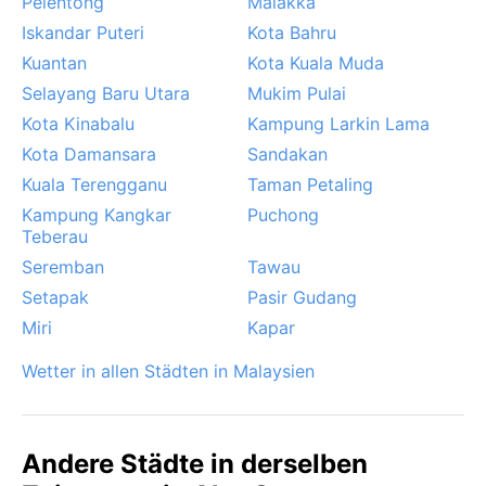
Pelentong
Malakka
Iskandar Puteri
Kota Bahru
Kuantan
Kota Kuala Muda
Selayang Baru Utara
Mukim Pulai
Kota Kinabalu
Kampung Larkin Lama
Kota Damansara
Sandakan
Kuala Terengganu
Taman Petaling
Kampung Kangkar
Puchong
Teberau
Seremban
Tawau
Setapak
Pasir Gudang
Miri
Kapar
Wetter in allen Städten in Malaysien
Andere Städte in derselben