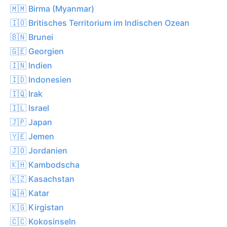
🇲🇲 Birma (Myanmar)
🇮🇴 Britisches Territorium im Indischen Ozean
🇧🇳 Brunei
🇬🇪 Georgien
🇮🇳 Indien
🇮🇩 Indonesien
🇮🇶 Irak
🇮🇱 Israel
🇯🇵 Japan
🇾🇪 Jemen
🇯🇴 Jordanien
🇰🇭 Kambodscha
🇰🇿 Kasachstan
🇶🇦 Katar
🇰🇬 Kirgistan
🇨🇨 Kokosinseln