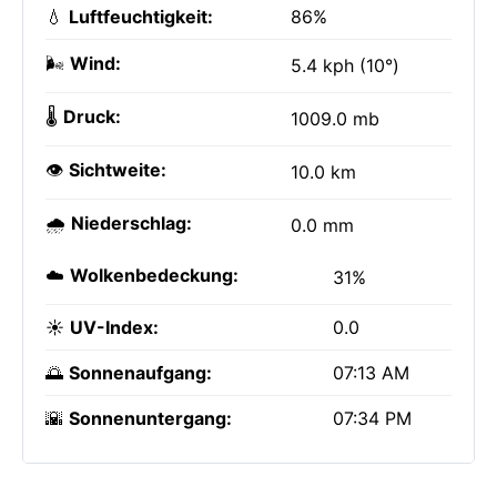
💧
Luftfeuchtigkeit:
86%
🌬️
Wind:
5.4 kph (10°)
🌡️
Druck:
1009.0 mb
👁️
Sichtweite:
10.0 km
🌧️
Niederschlag:
0.0 mm
☁️
Wolkenbedeckung:
31%
☀️
UV-Index:
0.0
🌅
Sonnenaufgang:
07:13 AM
🌇
Sonnenuntergang:
07:34 PM