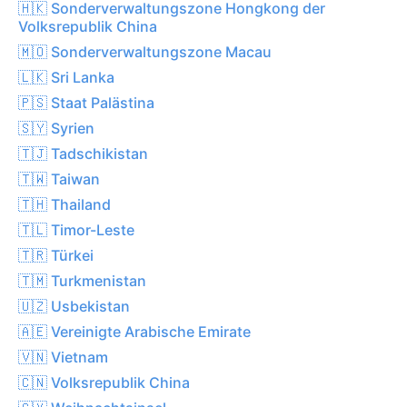
🇭🇰 Sonderverwaltungszone Hongkong der
Volksrepublik China
🇲🇴 Sonderverwaltungszone Macau
🇱🇰 Sri Lanka
🇵🇸 Staat Palästina
🇸🇾 Syrien
🇹🇯 Tadschikistan
🇹🇼 Taiwan
🇹🇭 Thailand
🇹🇱 Timor-Leste
🇹🇷 Türkei
🇹🇲 Turkmenistan
🇺🇿 Usbekistan
🇦🇪 Vereinigte Arabische Emirate
🇻🇳 Vietnam
🇨🇳 Volksrepublik China