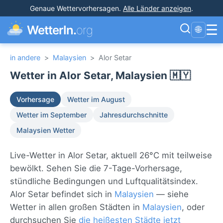
Genaue Wettervorhersagen
.
Alle Länder anzeigen
.
☰
WetterIn.
org
🌐
in andere
>
Malaysien
>
Alor Setar
Wetter in Alor Setar, Malaysien 🇲🇾
Vorhersage
Wetter im August
Wetter im September
Jahresdurchschnitte
Malaysien Wetter
Live-Wetter in Alor Setar, aktuell 26°C mit teilweise
bewölkt. Sehen Sie die 7-Tage-Vorhersage,
stündliche Bedingungen und Luftqualitätsindex.
Alor Setar befindet sich in
Malaysien
— siehe
Wetter in allen großen Städten in
Malaysien
, oder
durchsuchen Sie
die heißesten Städte jetzt