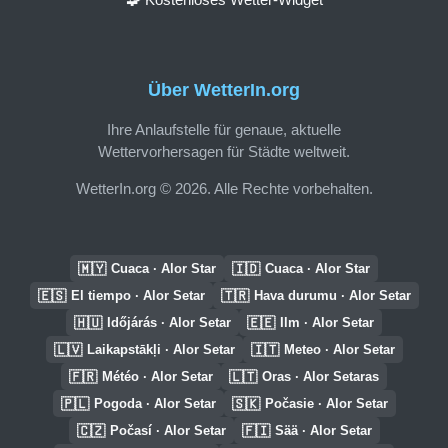
Über WetterIn.org
Ihre Anlaufstelle für genaue, aktuelle
Wettervorhersagen für Städte weltweit.
WetterIn.org © 2026. Alle Rechte vorbehalten.
🇲🇾
🇮🇩
Cuaca · Alor Star
Cuaca · Alor Star
🇪🇸
🇹🇷
El tiempo · Alor Setar
Hava durumu · Alor Setar
🇭🇺
🇪🇪
Időjárás · Alor Setar
Ilm · Alor Setar
🇱🇻
🇮🇹
Laikapstākļi · Alor Setar
Meteo · Alor Setar
🇫🇷
🇱🇹
Météo · Alor Setar
Oras · Alor Setaras
🇵🇱
🇸🇰
Pogoda · Alor Setar
Počasie · Alor Setar
🇨🇿
🇫🇮
Počasí · Alor Setar
Sää · Alor Setar