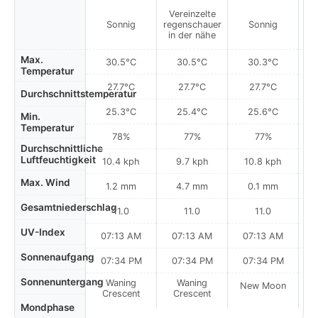
Vereinzelte
Sonnig
regenschauer
Sonnig
in der nähe
Max.
30.5°C
30.5°C
30.3°C
Temperatur
27.7°C
27.7°C
27.7°C
Durchschnittstemperatur
25.3°C
25.4°C
25.6°C
Min.
Temperatur
78%
77%
77%
Durchschnittliche
Luftfeuchtigkeit
10.4 kph
9.7 kph
10.8 kph
Max. Wind
1.2 mm
4.7 mm
0.1 mm
Gesamtniederschlag
11.0
11.0
11.0
UV-Index
07:13 AM
07:13 AM
07:13 AM
Sonnenaufgang
07:34 PM
07:34 PM
07:34 PM
Sonnenuntergang
Waning
Waning
New Moon
N
Crescent
Crescent
Mondphase