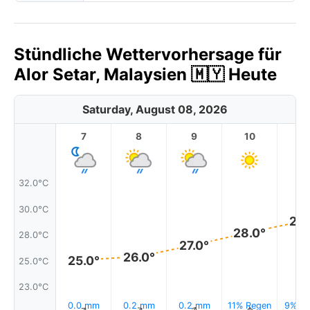
Stündliche Wettervorhersage für
Alor Setar, Malaysien 🇲🇾 Heute
Saturday, August 08, 2026
7
8
9
10
11
32.0°C
30.0°C
29.
28.0°
28.0°C
27.0°
26.0°
25.0°
25.0°C
23.0°C
0.0 mm
0.2 mm
0.2 mm
11% Regen
9% Re