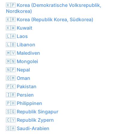
🇰🇵 Korea (Demokratische Volksrepublik,
Nordkorea)
🇰🇷 Korea (Republik Korea, Südkorea)
🇰🇼 Kuwait
🇱🇦 Laos
🇱🇧 Libanon
🇲🇻 Malediven
🇲🇳 Mongolei
🇳🇵 Nepal
🇴🇲 Oman
🇵🇰 Pakistan
🇮🇷 Persien
🇵🇭 Philippinen
🇸🇬 Republik Singapur
🇨🇾 Republik Zypern
🇸🇦 Saudi-Arabien