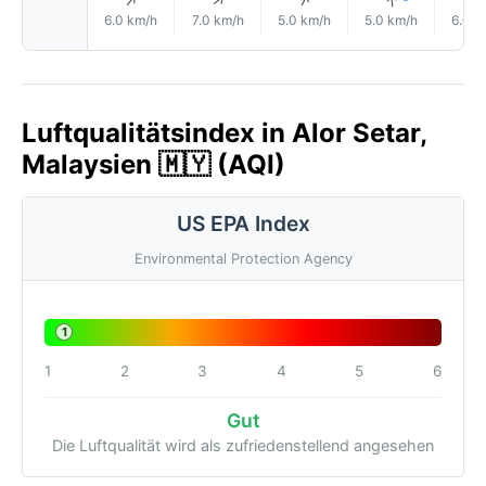
↑
↑
↑
↑
6.0 km/h
7.0 km/h
5.0 km/h
5.0 km/h
6.0 k
Luftqualitätsindex in Alor Setar,
Malaysien 🇲🇾 (AQI)
US EPA Index
Environmental Protection Agency
1
1
2
3
4
5
6
Gut
Die Luftqualität wird als zufriedenstellend angesehen