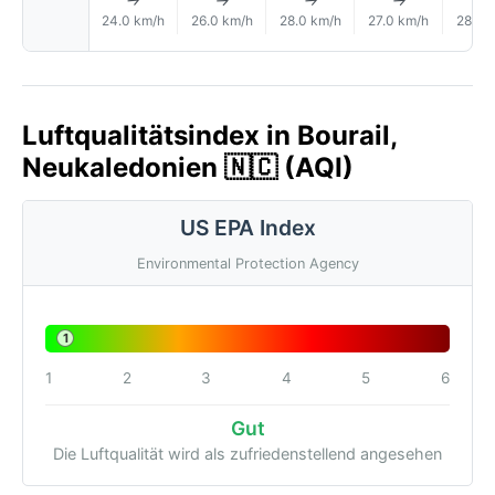
↑
↑
↑
↑
24.0 km/h
26.0 km/h
28.0 km/h
27.0 km/h
28.0 
Luftqualitätsindex in Bourail,
Neukaledonien 🇳🇨 (AQI)
US EPA Index
Environmental Protection Agency
1
1
2
3
4
5
6
Gut
Die Luftqualität wird als zufriedenstellend angesehen