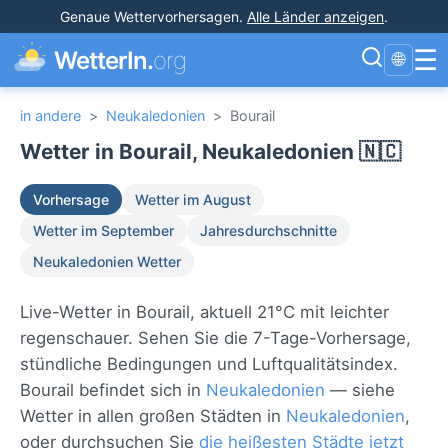
Genaue Wettervorhersagen
.
Alle Länder anzeigen
.
☰
WetterIn.
org
🌐
in andere
>
Neukaledonien
>
Bourail
Wetter in Bourail, Neukaledonien 🇳🇨
Vorhersage
Wetter im August
Wetter im September
Jahresdurchschnitte
Neukaledonien Wetter
Live-Wetter in Bourail, aktuell 21°C mit leichter
regenschauer. Sehen Sie die 7-Tage-Vorhersage,
stündliche Bedingungen und Luftqualitätsindex.
Bourail befindet sich in
Neukaledonien
— siehe
Wetter in allen großen Städten in
Neukaledonien
,
oder durchsuchen Sie
die heißesten Städte jetzt