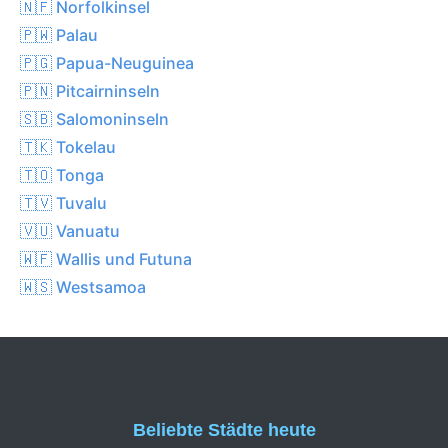
🇳🇫 Norfolkinsel
🇵🇼 Palau
🇵🇬 Papua-Neuguinea
🇵🇳 Pitcairninseln
🇸🇧 Salomoninseln
🇹🇰 Tokelau
🇹🇴 Tonga
🇹🇻 Tuvalu
🇻🇺 Vanuatu
🇼🇫 Wallis und Futuna
🇼🇸 Westsamoa
Beliebte Städte heute