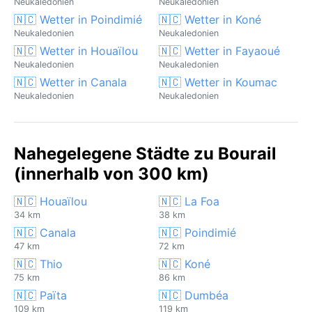
Neukaledonien
Neukaledonien
🇳🇨 Wetter in Poindimié
🇳🇨 Wetter in Koné
Neukaledonien
Neukaledonien
🇳🇨 Wetter in Houaïlou
🇳🇨 Wetter in Fayaoué
Neukaledonien
Neukaledonien
🇳🇨 Wetter in Canala
🇳🇨 Wetter in Koumac
Neukaledonien
Neukaledonien
Nahegelegene Städte zu Bourail
(innerhalb von 300 km)
🇳🇨 Houaïlou
🇳🇨 La Foa
34 km
38 km
🇳🇨 Canala
🇳🇨 Poindimié
47 km
72 km
🇳🇨 Thio
🇳🇨 Koné
75 km
86 km
🇳🇨 Païta
🇳🇨 Dumbéa
109 km
119 km