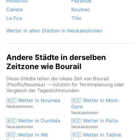
Houaïlou
Fayaoué
Canala
Koumac
La Foa
Thio
Wetter in allen Städten in Neukaledonien
Andere Städte in derselben
Zeitzone wie Bourail
Diese Städte teilen die lokale Zeit von Bourail
(Pacific/Noumea) — nützlich für Terminplanung oder
Vergleich der Tageslichtstunden.
🇳🇨 Wetter in Noumea
🇳🇨 Wetter in Mont-
Dore
Neukaledonien
Neukaledonien
🇳🇨 Wetter in Dumbéa
🇳🇨 Wetter in Païta
Neukaledonien
Neukaledonien
🇳🇨 Wetter in Wé
🇳🇨 Wetter in Tadine