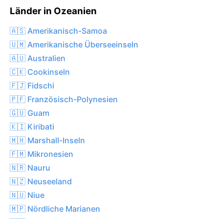
Länder in Ozeanien
🇦🇸 Amerikanisch-Samoa
🇺🇲 Amerikanische Überseeinseln
🇦🇺 Australien
🇨🇰 Cookinseln
🇫🇯 Fidschi
🇵🇫 Französisch-Polynesien
🇬🇺 Guam
🇰🇮 Kiribati
🇲🇭 Marshall-Inseln
🇫🇲 Mikronesien
🇳🇷 Nauru
🇳🇿 Neuseeland
🇳🇺 Niue
🇲🇵 Nördliche Marianen