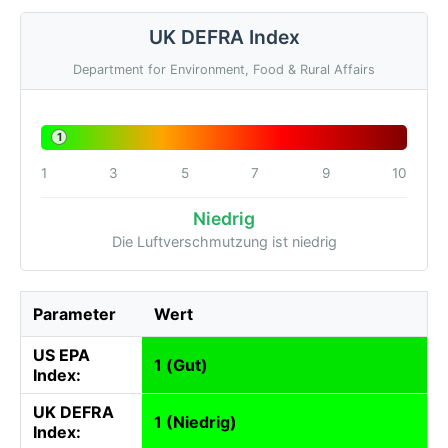
UK DEFRA Index
Department for Environment, Food & Rural Affairs
1
1
3
5
7
9
10
Niedrig
Die Luftverschmutzung ist niedrig
Parameter
Wert
US EPA
1 (Gut)
Index:
UK DEFRA
1 (Niedrig)
Index: