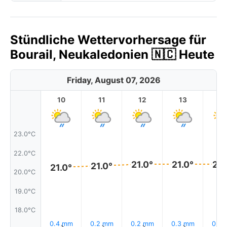
Stündliche Wettervorhersage für
Bourail, Neukaledonien 🇳🇨 Heute
Friday, August 07, 2026
10
11
12
13
1
23.0°C
22.0°C
21.0°
21.0°
21.
21.0°
21.0°
20.0°C
19.0°C
18.0°C
0.4 mm
0.2 mm
0.2 mm
0.3 mm
0.4