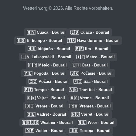
WetterIn.org © 2026. Alle Rechte vorbehalten.
🇲🇾
🇮🇩
Cuaca · Bourail
Cuaca · Bourail
🇪🇸
🇹🇷
El tiempo · Bourail
Hava durumu · Bourail
🇭🇺
🇪🇪
Időjárás · Bourail
Ilm · Bourail
🇱🇻
🇮🇹
Laikapstākļi · Bourail
Meteo · Bourail
🇫🇷
🇱🇹
Météo · Bourail
Oras · Bourail
🇵🇱
🇸🇰
Pogoda · Bourail
Počasie · Bourail
🇨🇿
🇫🇮
Počasí · Bourail
Sää · Bourail
🇵🇹
🇻🇳
Tempo · Bourail
Thời tiết · Bourail
🇩🇰
🇷🇸
Vejret · Bourail
Vreme · Bourail
🇸🇮
🇷🇴
Vreme · Bourail
Vremea · Bourail
🇸🇪
🇳🇴
Vädret · Bourail
Været · Bourail
🇬🇧🇺🇸
🇳🇱
Weather · Bourail
Weer · Bourail
🇩🇪
🇺🇦
Wetter · Bourail
Погода · Bourail