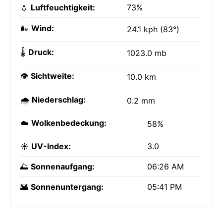
💧
Luftfeuchtigkeit:
73%
🌬️
Wind:
24.1 kph (83°)
🌡️
Druck:
1023.0 mb
👁️
Sichtweite:
10.0 km
🌧️
Niederschlag:
0.2 mm
☁️
Wolkenbedeckung:
58%
☀️
UV-Index:
3.0
🌅
Sonnenaufgang:
06:26 AM
🌇
Sonnenuntergang:
05:41 PM