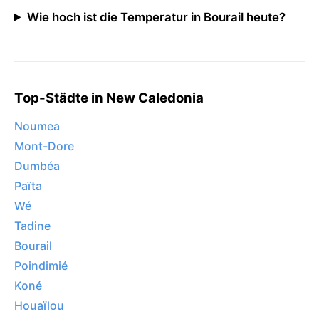
Wie hoch ist die Temperatur in Bourail heute?
Top-Städte in New Caledonia
Noumea
Mont-Dore
Dumbéa
Païta
Wé
Tadine
Bourail
Poindimié
Koné
Houaïlou