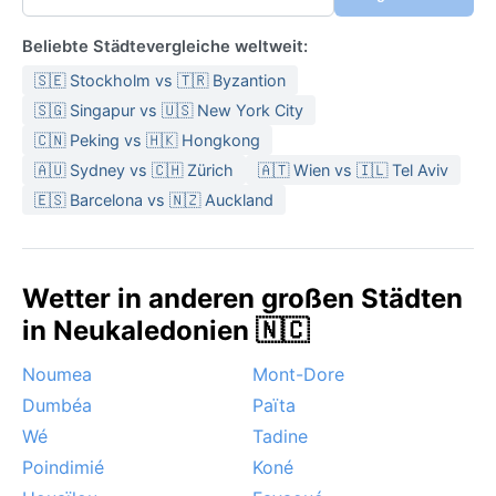
Beliebte Städtevergleiche weltweit:
🇸🇪 Stockholm vs 🇹🇷 Byzantion
🇸🇬 Singapur vs 🇺🇸 New York City
🇨🇳 Peking vs 🇭🇰 Hongkong
🇦🇺 Sydney vs 🇨🇭 Zürich
🇦🇹 Wien vs 🇮🇱 Tel Aviv
🇪🇸 Barcelona vs 🇳🇿 Auckland
Wetter in anderen großen Städten
in Neukaledonien 🇳🇨
Noumea
Mont-Dore
Dumbéa
Païta
Wé
Tadine
Poindimié
Koné