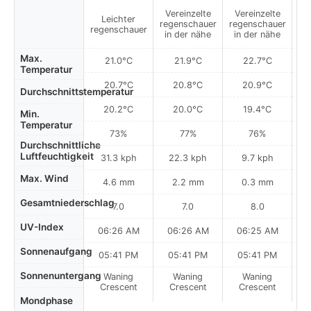
Vereinzelte
Vereinzelte
Leichter
regenschauer
regenschauer
regenschauer
in der nähe
in der nähe
Max.
21.0°C
21.9°C
22.7°C
Temperatur
20.7°C
20.8°C
20.9°C
Durchschnittstemperatur
20.2°C
20.0°C
19.4°C
Min.
Temperatur
73%
77%
76%
Durchschnittliche
Luftfeuchtigkeit
31.3 kph
22.3 kph
9.7 kph
Max. Wind
4.6 mm
2.2 mm
0.3 mm
Gesamtniederschlag
7.0
7.0
8.0
UV-Index
06:26 AM
06:26 AM
06:25 AM
0
Sonnenaufgang
05:41 PM
05:41 PM
05:41 PM
Sonnenuntergang
Waning
Waning
Waning
N
Crescent
Crescent
Crescent
Mondphase