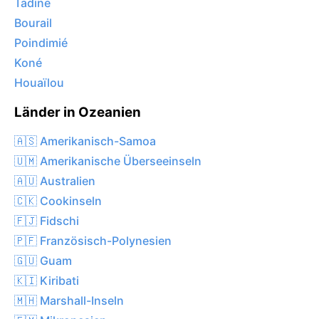
Tadine
Bourail
Poindimié
Koné
Houaïlou
Länder in Ozeanien
🇦🇸 Amerikanisch-Samoa
🇺🇲 Amerikanische Überseeinseln
🇦🇺 Australien
🇨🇰 Cookinseln
🇫🇯 Fidschi
🇵🇫 Französisch-Polynesien
🇬🇺 Guam
🇰🇮 Kiribati
🇲🇭 Marshall-Inseln