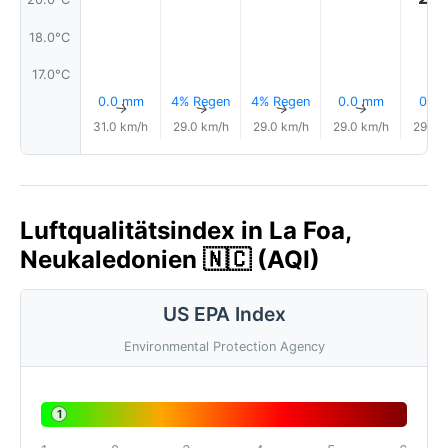
18.0°C
17.0°C
0.0 mm
4% Regen
4% Regen
0.0 mm
0.1 
↑
↑
↑
↑
31.0 km/h
29.0 km/h
29.0 km/h
29.0 km/h
29.0 
Luftqualitätsindex in La Foa,
Neukaledonien 🇳🇨 (AQI)
US EPA Index
Environmental Protection Agency
1