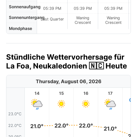
Sonnenaufgang
05:39 PM
05:39 PM
05:39 PM
Sonnenuntergang
Waning
Waning
Last Quarter
Crescent
Crescent
Mondphase
Stündliche Wettervorhersage für
La Foa, Neukaledonien 🇳🇨 Heute
Thursday, August 06, 2026
14
15
16
17
1
23.0°C
22.0°
22.0°
21.0°
22.0°C
21.0°
20.
20.0°C