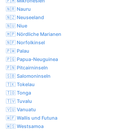
🇫🇲 Mikronesien
🇳🇷 Nauru
🇳🇿 Neuseeland
🇳🇺 Niue
🇲🇵 Nördliche Marianen
🇳🇫 Norfolkinsel
🇵🇼 Palau
🇵🇬 Papua-Neuguinea
🇵🇳 Pitcairninseln
🇸🇧 Salomoninseln
🇹🇰 Tokelau
🇹🇴 Tonga
🇹🇻 Tuvalu
🇻🇺 Vanuatu
🇼🇫 Wallis und Futuna
🇼🇸 Westsamoa