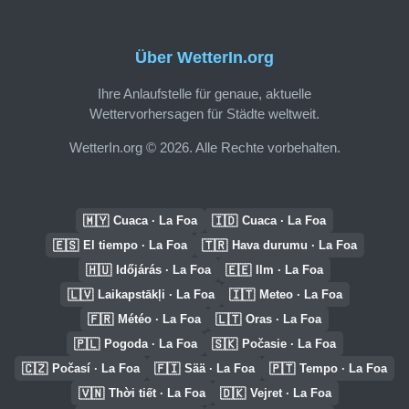
Über WetterIn.org
Ihre Anlaufstelle für genaue, aktuelle
Wettervorhersagen für Städte weltweit.
WetterIn.org © 2026. Alle Rechte vorbehalten.
🇲🇾
🇮🇩
Cuaca · La Foa
Cuaca · La Foa
🇪🇸
🇹🇷
El tiempo · La Foa
Hava durumu · La Foa
🇭🇺
🇪🇪
Időjárás · La Foa
Ilm · La Foa
🇱🇻
🇮🇹
Laikapstākļi · La Foa
Meteo · La Foa
🇫🇷
🇱🇹
Météo · La Foa
Oras · La Foa
🇵🇱
🇸🇰
Pogoda · La Foa
Počasie · La Foa
🇨🇿
🇫🇮
🇵🇹
Počasí · La Foa
Sää · La Foa
Tempo · La Foa
🇻🇳
🇩🇰
Thời tiết · La Foa
Vejret · La Foa