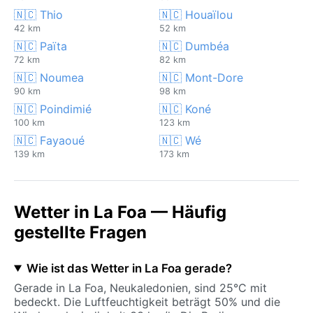
🇳🇨 Thio
🇳🇨 Houaïlou
42 km
52 km
🇳🇨 Païta
🇳🇨 Dumbéa
72 km
82 km
🇳🇨 Noumea
🇳🇨 Mont-Dore
90 km
98 km
🇳🇨 Poindimié
🇳🇨 Koné
100 km
123 km
🇳🇨 Fayaoué
🇳🇨 Wé
139 km
173 km
Wetter in La Foa — Häufig
gestellte Fragen
Wie ist das Wetter in La Foa gerade?
Gerade in La Foa, Neukaledonien, sind 25°C mit
bedeckt. Die Luftfeuchtigkeit beträgt 50% und die