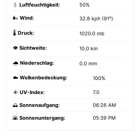
💧
Luftfeuchtigkeit:
50%
🌬️
Wind:
32.8 kph (91°)
🌡️
Druck:
1020.0 mb
👁️
Sichtweite:
10.0 km
🌧️
Niederschlag:
0.0 mm
☁️
Wolkenbedeckung:
100%
☀️
UV-Index:
7.0
🌅
Sonnenaufgang:
06:26 AM
🌇
Sonnenuntergang:
05:39 PM