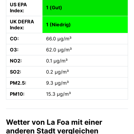
US EPA
1 (Gut)
Index:
UK DEFRA
1 (Niedrig)
Index:
CO:
66.0 µg/m³
O3:
62.0 µg/m³
NO2:
0.1 µg/m³
SO2:
0.2 µg/m³
PM2.5:
9.3 µg/m³
PM10:
15.3 µg/m³
Wetter von La Foa mit einer
anderen Stadt vergleichen