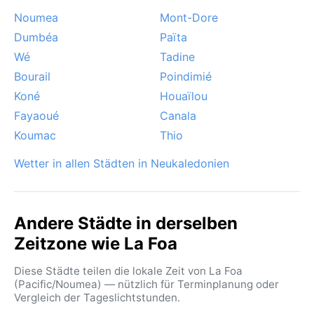
Noumea
Mont-Dore
Dumbéa
Païta
Wé
Tadine
Bourail
Poindimié
Koné
Houaïlou
Fayaoué
Canala
Koumac
Thio
Wetter in allen Städten in Neukaledonien
Andere Städte in derselben
Zeitzone wie La Foa
Diese Städte teilen die lokale Zeit von La Foa
(Pacific/Noumea) — nützlich für Terminplanung oder
Vergleich der Tageslichtstunden.