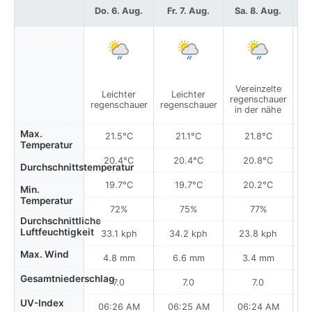
Do. 6. Aug.
Fr. 7. Aug.
Sa. 8. Aug.
S
Vereinzelte
V
Leichter
Leichter
regenschauer
re
regenschauer
regenschauer
in der nähe
i
Max.
21.5°C
21.1°C
21.8°C
Temperatur
20.4°C
20.4°C
20.8°C
Durchschnittstemperatur
19.7°C
19.7°C
20.2°C
Min.
Temperatur
72%
75%
77%
Durchschnittliche
Luftfeuchtigkeit
33.1 kph
34.2 kph
23.8 kph
Max. Wind
4.8 mm
6.6 mm
3.4 mm
Gesamtniederschlag
7.0
7.0
7.0
UV-Index
06:26 AM
06:25 AM
06:24 AM
0