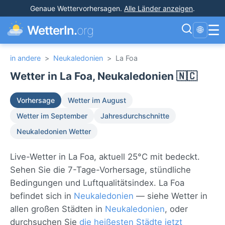
Genaue Wettervorhersagen
.
Alle Länder anzeigen
.
☰
WetterIn.
org
🌐
in andere
>
Neukaledonien
>
La Foa
Wetter in La Foa, Neukaledonien 🇳🇨
Vorhersage
Wetter im August
Wetter im September
Jahresdurchschnitte
Neukaledonien Wetter
Live-Wetter in La Foa, aktuell 25°C mit bedeckt.
Sehen Sie die 7-Tage-Vorhersage, stündliche
Bedingungen und Luftqualitätsindex. La Foa
befindet sich in
Neukaledonien
— siehe Wetter in
allen großen Städten in
Neukaledonien
, oder
durchsuchen Sie
die heißesten Städte jetzt