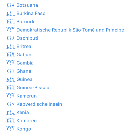
🇧🇼 Botsuana
🇧🇫 Burkina Faso
🇧🇮 Burundi
🇸🇹 Demokratische Republik São Tomé und Príncipe
🇩🇯 Dschibuti
🇪🇷 Eritrea
🇬🇦 Gabun
🇬🇲 Gambia
🇬🇭 Ghana
🇬🇳 Guinea
🇬🇼 Guinea-Bissau
🇨🇲 Kamerun
🇨🇻 Kapverdische Inseln
🇰🇪 Kenia
🇰🇲 Komoren
🇨🇩 Kongo