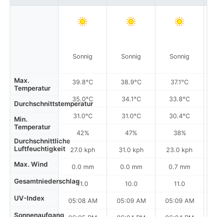
Sonnig
Sonnig
Sonnig
Max.
39.8°C
38.9°C
37.1°C
Temperatur
35.0°C
34.1°C
33.8°C
Durchschnittstemperatur
31.0°C
31.0°C
30.4°C
Min.
Temperatur
42%
47%
38%
Durchschnittliche
Luftfeuchtigkeit
27.0 kph
31.0 kph
23.0 kph
Max. Wind
0.0 mm
0.0 mm
0.7 mm
Gesamtniederschlag
11.0
10.0
11.0
UV-Index
05:08 AM
05:09 AM
05:09 AM
0
Sonnenaufgang