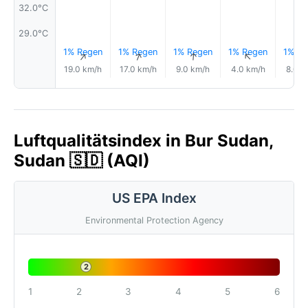
32.0°C
29.0°C
1% Regen
1% Regen
1% Regen
1% Regen
1% Re
↑
↑
↑
↑
19.0 km/h
17.0 km/h
9.0 km/h
4.0 km/h
8.0 k
Luftqualitätsindex in Bur Sudan,
Sudan 🇸🇩 (AQI)
US EPA Index
Environmental Protection Agency
2
1
2
3
4
5
6