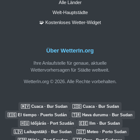
Alle Länder
Welt-Hauptstädte
🧩 Kostenloses Wetter-Widget
Über WetterIn.org
Ihre Anlaufstelle für genaue, aktuelle
Wettervorhersagen für Städte weltweit.
WetterIn.org © 2026. Alle Rechte vorbehalten.
🇲🇾
🇮🇩
Cuaca · Bur Sudan
Cuaca · Bur Sudan
🇪🇸
🇹🇷
El tiempo · Puerto Sudán
Hava durumu · Bur Sudan
🇭🇺
🇪🇪
Időjárás · Port Szudán
Ilm · Bur Sudan
🇱🇻
🇮🇹
Laikapstākļi · Bur Sudan
Meteo · Porto Sudan