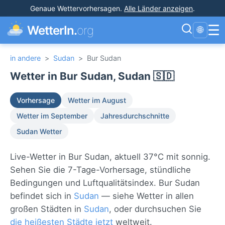
Genaue Wettervorhersagen
.
Alle Länder anzeigen
.
☰
WetterIn.
org
🌐
in andere
>
Sudan
>
Bur Sudan
Wetter in Bur Sudan, Sudan 🇸🇩
Vorhersage
Wetter im August
Wetter im September
Jahresdurchschnitte
Sudan Wetter
Live-Wetter in Bur Sudan, aktuell 37°C mit sonnig.
Sehen Sie die 7-Tage-Vorhersage, stündliche
Bedingungen und Luftqualitätsindex. Bur Sudan
befindet sich in
Sudan
— siehe Wetter in allen
großen Städten in
Sudan
, oder durchsuchen Sie
die heißesten Städte jetzt
weltweit.