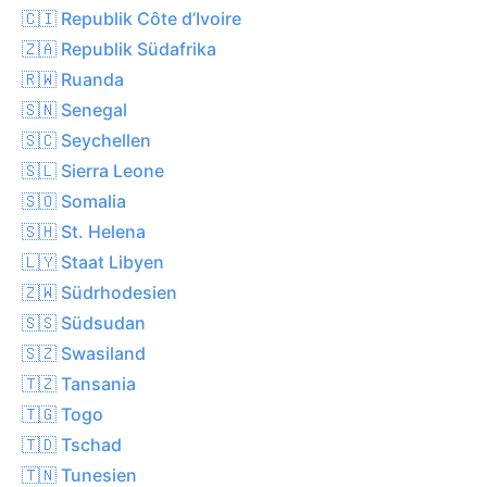
🇨🇮 Republik Côte d’Ivoire
🇿🇦 Republik Südafrika
🇷🇼 Ruanda
🇸🇳 Senegal
🇸🇨 Seychellen
🇸🇱 Sierra Leone
🇸🇴 Somalia
🇸🇭 St. Helena
🇱🇾 Staat Libyen
🇿🇼 Südrhodesien
🇸🇸 Südsudan
🇸🇿 Swasiland
🇹🇿 Tansania
🇹🇬 Togo
🇹🇩 Tschad
🇹🇳 Tunesien