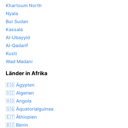
Khartoum North
Nyala
Bur Sudan
Kassala
Al-Ubayyid
Al-Qadarif
Kusti
Wad Madani
Länder in Afrika
🇪🇬 Ägypten
🇩🇿 Algerien
🇦🇴 Angola
🇬🇶 Äquatorialguinea
🇪🇹 Äthiopien
🇧🇯 Benin