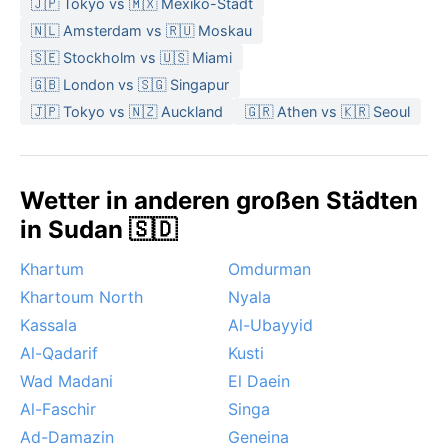
🇯🇵 Tokyo vs 🇲🇽 Mexiko-Stadt
warm, die Luft trockener. Von November bis März
🇳🇱 Amsterdam vs 🇷🇺 Moskau
kann gelegentlich ein leichter Nordwind für
🇸🇪 Stockholm vs 🇺🇸 Miami
Abkühlung sorgen. Auffällig ist die ganzjährig starke
🇬🇧 London vs 🇸🇬 Singapur
Sonneneinstrahlung – die Region gilt als eine der
sonnigsten der Erde. Taifune oder Sandstürme sind
🇯🇵 Tokyo vs 🇳🇿 Auckland
🇬🇷 Athen vs 🇰🇷 Seoul
selten, aber die Hitze im Sommer kann für Ungeübte
gefährlich sein.
Wetter in anderen großen Städten
in Sudan 🇸🇩
Khartum
Omdurman
Khartoum North
Nyala
Kassala
Al-Ubayyid
Al-Qadarif
Kusti
Wad Madani
El Daein
Al-Faschir
Singa
Ad-Damazin
Geneina