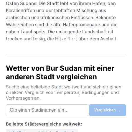
Osten Sudans. Die Stadt lebt von ihrem Hafen, den
Korallenriffen und der lebhaften Mischung aus
arabischen und afrikanischen Einflüssen. Bekannte
Wahrzeichen sind die alte Hafenpromenade und die
nahen Tauchspots. Die umliegende Landschaft ist
trocken und felsig, die Hitze flirrt über dem Asphalt.
Das Klima ist nach Köppen BWh, eine heiße Wüste. Die
Sommer sind extrem: von Mai bis Oktober klettert das
Thermometer oft über 40 °C, nachts kaum unter 30
Wetter von Bur Sudan mit einer
°C. Die Winter sind angenehm warm, tagsüber um 30
anderen Stadt vergleichen
°C, nachts kühler. Regen fällt fast nie – im
Jahresmittel unter 100 mm, manchmal bleibt er
Suche eine beliebige Stadt weltweit und sieh dir einen
jahrelang aus. Die Luftfeuchtigkeit ist dank des Roten
direkten Vergleich von Temperatur, Bedingungen und
Vorhersagen an.
Meeres hoch, besonders im Sommer. Packliste:
leichte Baumwollkleidung, Sonnenhut, Sonnencreme,
Vergleichen →
für Tauchgänge einen Neoprenanzug.
Die beste Reisezeit für gutes Wetter ist von
Beliebte Städtevergleiche weltweit:
November bis Februar. Dann bleibt es angenehm