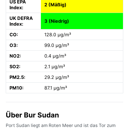
US EPA
2 (Mäßig)
Index:
UK DEFRA
3 (Niedrig)
Index:
CO:
128.0 µg/m³
O3:
99.0 µg/m³
NO2:
0.4 µg/m³
SO2:
2.1 µg/m³
PM2.5:
29.2 µg/m³
PM10:
87.1 µg/m³
Über Bur Sudan
Port Sudan liegt am Roten Meer und ist das Tor zum