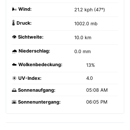
🌬️
Wind:
21.2 kph (47°)
🌡️
Druck:
1002.0 mb
👁️
Sichtweite:
10.0 km
🌧️
Niederschlag:
0.0 mm
☁️
Wolkenbedeckung:
13%
☀️
UV-Index:
4.0
🌅
Sonnenaufgang:
05:08 AM
🌇
Sonnenuntergang:
06:05 PM