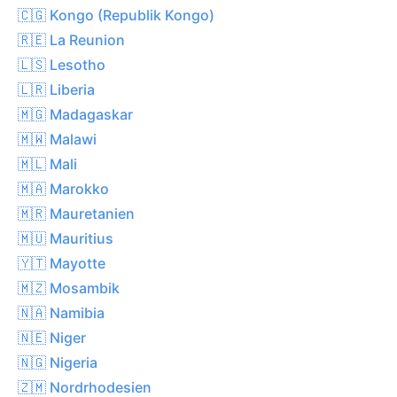
🇨🇬 Kongo (Republik Kongo)
🇷🇪 La Reunion
🇱🇸 Lesotho
🇱🇷 Liberia
🇲🇬 Madagaskar
🇲🇼 Malawi
🇲🇱 Mali
🇲🇦 Marokko
🇲🇷 Mauretanien
🇲🇺 Mauritius
🇾🇹 Mayotte
🇲🇿 Mosambik
🇳🇦 Namibia
🇳🇪 Niger
🇳🇬 Nigeria
🇿🇲 Nordrhodesien