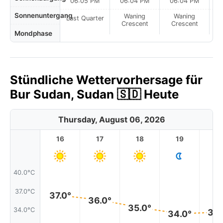
06:05 PM
06:04 PM
06:04 PM
Sonnenuntergang
Waning
Waning
Last Quarter
Crescent
Crescent
Mondphase
Stündliche Wettervorhersage für
Bur Sudan, Sudan 🇸🇩 Heute
Thursday, August 06, 2026
16
17
18
19
2
40.0°C
37.0°C
37.0°
36.0°
35.0°
34.0°C
34.
34.0°