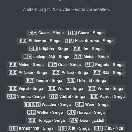
WetterIn.org © 2026. Alle Rechte vorbehalten.
🇲🇾
🇮🇩
Cuaca · Singa
Cuaca · Singa
🇪🇸
🇹🇷
El tiempo · Singa
Hava durumu · Singa
🇭🇺
🇪🇪
Időjárás · Singa
Ilm · Singa
🇱🇻
🇮🇹
Laikapstākļi · Singa
Meteo · Singa
🇫🇷
🇱🇹
🇵🇱
Météo · Singa
Oras · Singa
Pogoda · Singa
🇸🇰
🇨🇿
🇫🇮
Počasie · Singa
Počasí · Singa
Sää · Singa
🇵🇹
🇻🇳
Tempo · Singa
Thời tiết · Singa
🇩🇰
🇷🇸
🇸🇮
Vejret · Singa
Vreme · Singa
Vreme · Singa
🇷🇴
🇸🇪
🇳🇴
Vremea · Singa
Vädret · Singa
Været · Singa
🇬🇧🇺🇸
🇳🇱
Weather · Singa
Weer · Singa
🇩🇪
🇺🇦
Wetter · Singa
Погода · Singa
🇷🇺
🇸🇦
Погода · Singa
الطقس · سنجة
🇹🇭
🇯🇵
🇭🇰
สภาพอากาศ · Singa
天気 · Singa
天氣 · 辛加