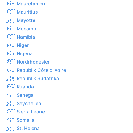
🇲🇷 Mauretanien
🇲🇺 Mauritius
🇾🇹 Mayotte
🇲🇿 Mosambik
🇳🇦 Namibia
🇳🇪 Niger
🇳🇬 Nigeria
🇿🇲 Nordrhodesien
🇨🇮 Republik Côte d’Ivoire
🇿🇦 Republik Südafrika
🇷🇼 Ruanda
🇸🇳 Senegal
🇸🇨 Seychellen
🇸🇱 Sierra Leone
🇸🇴 Somalia
🇸🇭 St. Helena