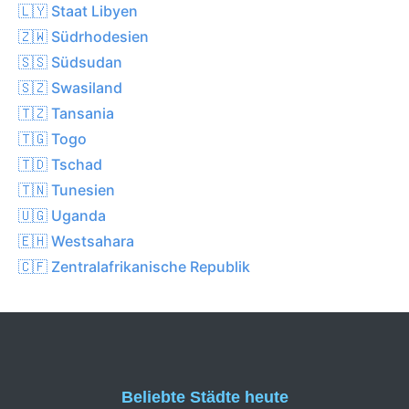
🇱🇾 Staat Libyen
🇿🇼 Südrhodesien
🇸🇸 Südsudan
🇸🇿 Swasiland
🇹🇿 Tansania
🇹🇬 Togo
🇹🇩 Tschad
🇹🇳 Tunesien
🇺🇬 Uganda
🇪🇭 Westsahara
🇨🇫 Zentralafrikanische Republik
Beliebte Städte heute