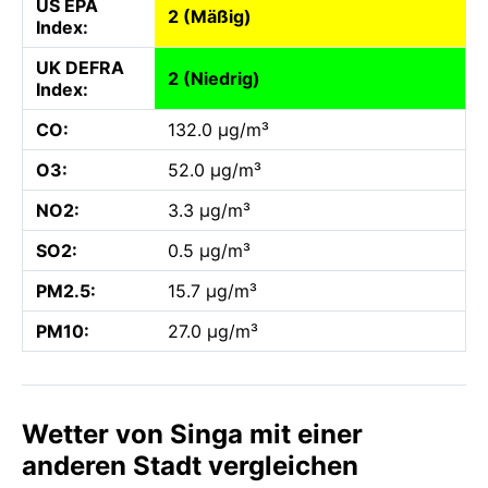
US EPA
2 (Mäßig)
Index:
UK DEFRA
2 (Niedrig)
Index:
CO:
132.0 µg/m³
O3:
52.0 µg/m³
NO2:
3.3 µg/m³
SO2:
0.5 µg/m³
PM2.5:
15.7 µg/m³
PM10:
27.0 µg/m³
Wetter von Singa mit einer
anderen Stadt vergleichen