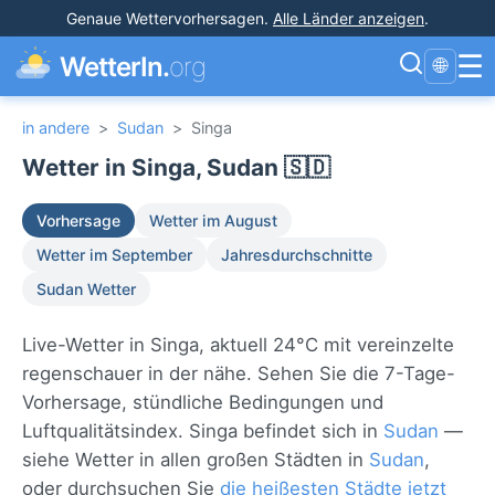
Genaue Wettervorhersagen
.
Alle Länder anzeigen
.
☰
WetterIn.
org
🌐
in andere
>
Sudan
>
Singa
Wetter in Singa, Sudan 🇸🇩
Vorhersage
Wetter im August
Wetter im September
Jahresdurchschnitte
Sudan Wetter
Live-Wetter in Singa, aktuell 24°C mit vereinzelte
regenschauer in der nähe. Sehen Sie die 7-Tage-
Vorhersage, stündliche Bedingungen und
Luftqualitätsindex. Singa befindet sich in
Sudan
—
siehe Wetter in allen großen Städten in
Sudan
,
oder durchsuchen Sie
die heißesten Städte jetzt