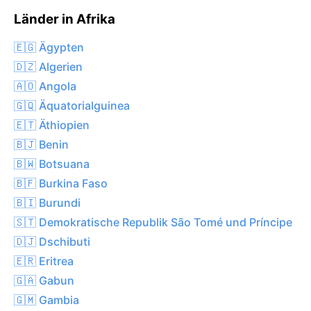
Länder in Afrika
🇪🇬 Ägypten
🇩🇿 Algerien
🇦🇴 Angola
🇬🇶 Äquatorialguinea
🇪🇹 Äthiopien
🇧🇯 Benin
🇧🇼 Botsuana
🇧🇫 Burkina Faso
🇧🇮 Burundi
🇸🇹 Demokratische Republik São Tomé und Príncipe
🇩🇯 Dschibuti
🇪🇷 Eritrea
🇬🇦 Gabun
🇬🇲 Gambia