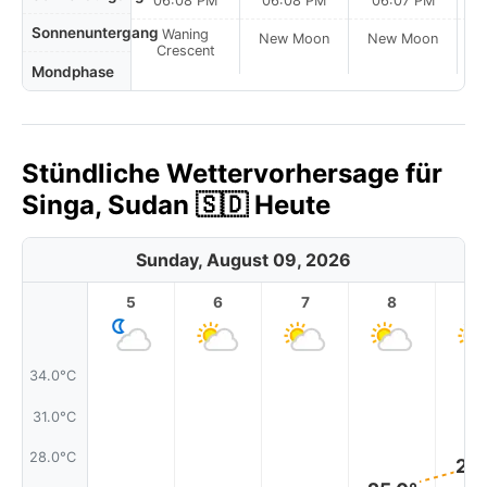
06:08 PM
06:08 PM
06:07 PM
Sonnenuntergang
Waning
New Moon
New Moon
N
Crescent
Mondphase
Stündliche Wettervorhersage für
Singa, Sudan 🇸🇩 Heute
Sunday, August 09, 2026
5
6
7
8
9
34.0°C
31.0°C
28.0°C
27.