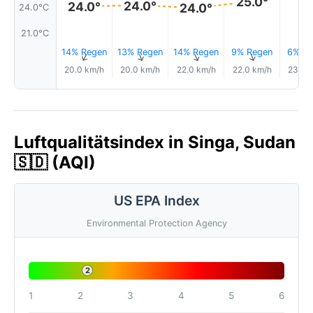
25.0°
24.0°
24.0°
24.0°
24.0°C
21.0°C
14% Regen
13% Regen
14% Regen
9% Regen
6% Re
↑
↑
↑
↑
20.0 km/h
20.0 km/h
22.0 km/h
22.0 km/h
23.0 
Luftqualitätsindex in Singa, Sudan
🇸🇩 (AQI)
US EPA Index
Environmental Protection Agency
2
1
2
3
4
5
6