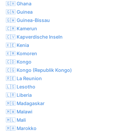
🇬🇭 Ghana
🇬🇳 Guinea
🇬🇼 Guinea-Bissau
🇨🇲 Kamerun
🇨🇻 Kapverdische Inseln
🇰🇪 Kenia
🇰🇲 Komoren
🇨🇩 Kongo
🇨🇬 Kongo (Republik Kongo)
🇷🇪 La Reunion
🇱🇸 Lesotho
🇱🇷 Liberia
🇲🇬 Madagaskar
🇲🇼 Malawi
🇲🇱 Mali
🇲🇦 Marokko