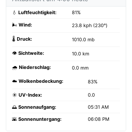
💧
Luftfeuchtigkeit:
81%
🌬️
Wind:
23.8 kph (230°)
🌡️
Druck:
1010.0 mb
👁️
Sichtweite:
10.0 km
🌧️
Niederschlag:
0.0 mm
☁️
Wolkenbedeckung:
83%
☀️
UV-Index:
0.0
🌅
Sonnenaufgang:
05:31 AM
🌇
Sonnenuntergang:
06:08 PM