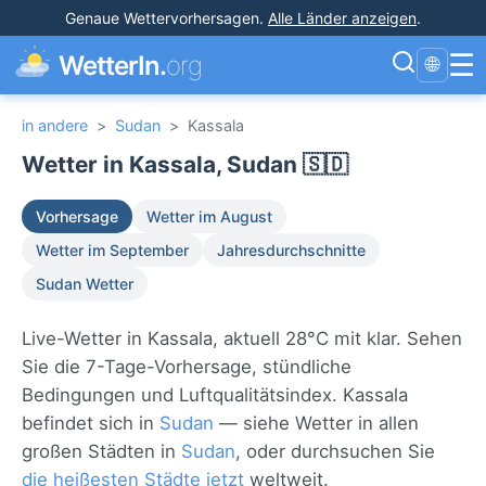
Genaue Wettervorhersagen
.
Alle Länder anzeigen
.
☰
WetterIn.
org
🌐
in andere
>
Sudan
>
Kassala
Wetter in Kassala, Sudan 🇸🇩
Vorhersage
Wetter im August
Wetter im September
Jahresdurchschnitte
Sudan Wetter
Live-Wetter in Kassala, aktuell 28°C mit klar. Sehen
Sie die 7-Tage-Vorhersage, stündliche
Bedingungen und Luftqualitätsindex. Kassala
befindet sich in
Sudan
— siehe Wetter in allen
großen Städten in
Sudan
, oder durchsuchen Sie
die heißesten Städte jetzt
weltweit.