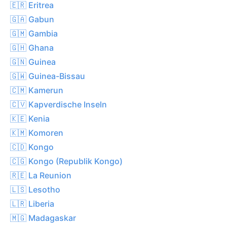
🇪🇷 Eritrea
🇬🇦 Gabun
🇬🇲 Gambia
🇬🇭 Ghana
🇬🇳 Guinea
🇬🇼 Guinea-Bissau
🇨🇲 Kamerun
🇨🇻 Kapverdische Inseln
🇰🇪 Kenia
🇰🇲 Komoren
🇨🇩 Kongo
🇨🇬 Kongo (Republik Kongo)
🇷🇪 La Reunion
🇱🇸 Lesotho
🇱🇷 Liberia
🇲🇬 Madagaskar