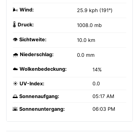
🌬️
Wind:
25.9 kph (191°)
🌡️
Druck:
1008.0 mb
👁️
Sichtweite:
10.0 km
🌧️
Niederschlag:
0.0 mm
☁️
Wolkenbedeckung:
14%
☀️
UV-Index:
0.0
🌅
Sonnenaufgang:
05:17 AM
🌇
Sonnenuntergang:
06:03 PM