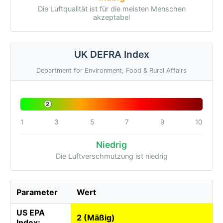
Die Luftqualität ist für die meisten Menschen
akzeptabel
UK DEFRA Index
Department for Environment, Food & Rural Affairs
2
1
3
5
7
9
10
Niedrig
Die Luftverschmutzung ist niedrig
Parameter
Wert
US EPA
2 (Mäßig)
Index: