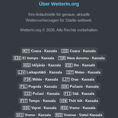
Über WetterIn.org
Ihre Anlaufstelle für genaue, aktuelle
Wettervorhersagen für Städte weltweit.
WetterIn.org © 2026. Alle Rechte vorbehalten.
🇲🇾
🇮🇩
Cuaca · Kassala
Cuaca · Kassala
🇪🇸
🇹🇷
El tiempo · Kassala
Hava durumu · Kassala
🇭🇺
🇪🇪
Időjárás · Kaszala
Ilm · Kassalā
🇱🇻
🇮🇹
Laikapstākļi · Kassala
Meteo · Kassala
🇫🇷
🇱🇹
Météo · Kassala
Oras · Kassala
🇵🇱
🇸🇰
Pogoda · Kassala
Počasie · Kassala
🇨🇿
🇫🇮
Počasí · Kassala
Sää · Kassala
🇵🇹
🇻🇳
Tempo · Kassala
Thời tiết · Kassala
🇩🇰
🇷🇸
Vejret · Kassala
Vreme · Kassala
🇸🇮
🇷🇴
Vreme · Kassala
Vremea · Statul Kassala