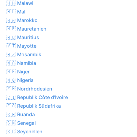
🇲🇼 Malawi
🇲🇱 Mali
🇲🇦 Marokko
🇲🇷 Mauretanien
🇲🇺 Mauritius
🇾🇹 Mayotte
🇲🇿 Mosambik
🇳🇦 Namibia
🇳🇪 Niger
🇳🇬 Nigeria
🇿🇲 Nordrhodesien
🇨🇮 Republik Côte d’Ivoire
🇿🇦 Republik Südafrika
🇷🇼 Ruanda
🇸🇳 Senegal
🇸🇨 Seychellen