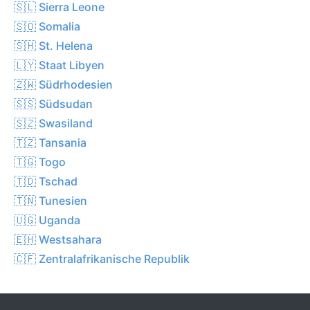
🇸🇱 Sierra Leone
🇸🇴 Somalia
🇸🇭 St. Helena
🇱🇾 Staat Libyen
🇿🇼 Südrhodesien
🇸🇸 Südsudan
🇸🇿 Swasiland
🇹🇿 Tansania
🇹🇬 Togo
🇹🇩 Tschad
🇹🇳 Tunesien
🇺🇬 Uganda
🇪🇭 Westsahara
🇨🇫 Zentralafrikanische Republik