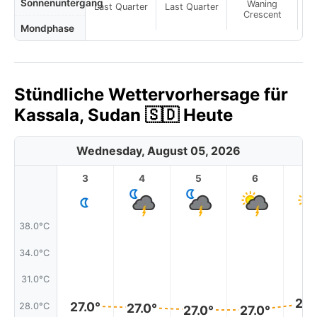
Sonnenuntergang
Waning
Last Quarter
Last Quarter
Crescent
Mondphase
Stündliche Wettervorhersage für
Kassala, Sudan 🇸🇩 Heute
Wednesday, August 05, 2026
3
4
5
6
7
38.0°C
34.0°C
31.0°C
28.
27.0°
28.0°C
27.0°
27.0°
27.0°