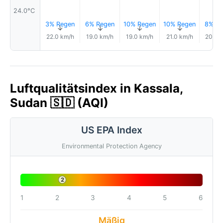
24.0°C
3% Regen
6% Regen
10% Regen
10% Regen
8% Re
↑
↑
↑
↑
22.0 km/h
19.0 km/h
19.0 km/h
21.0 km/h
20.0 
Luftqualitätsindex in Kassala,
Sudan 🇸🇩 (AQI)
US EPA Index
Environmental Protection Agency
2
1
2
3
4
5
6
Mäßig