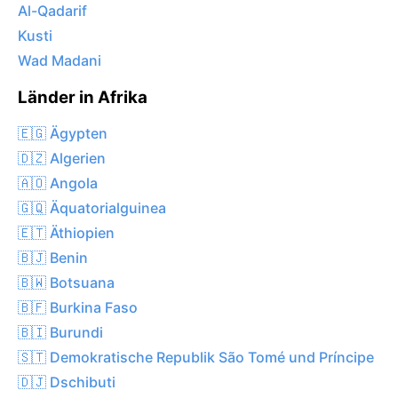
Al-Qadarif
Kusti
Wad Madani
Länder in Afrika
🇪🇬 Ägypten
🇩🇿 Algerien
🇦🇴 Angola
🇬🇶 Äquatorialguinea
🇪🇹 Äthiopien
🇧🇯 Benin
🇧🇼 Botsuana
🇧🇫 Burkina Faso
🇧🇮 Burundi
🇸🇹 Demokratische Republik São Tomé und Príncipe
🇩🇯 Dschibuti