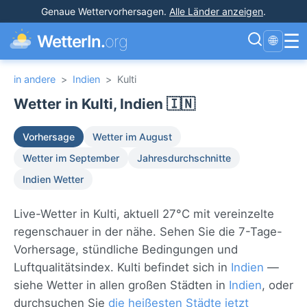
Genaue Wettervorhersagen
.
Alle Länder anzeigen
.
☰
WetterIn.
org
🌐
in andere
>
Indien
>
Kulti
Wetter in Kulti, Indien 🇮🇳
Vorhersage
Wetter im August
Wetter im September
Jahresdurchschnitte
Indien Wetter
Live-Wetter in Kulti, aktuell 27°C mit vereinzelte
regenschauer in der nähe. Sehen Sie die 7-Tage-
Vorhersage, stündliche Bedingungen und
Luftqualitätsindex. Kulti befindet sich in
Indien
—
siehe Wetter in allen großen Städten in
Indien
, oder
durchsuchen Sie
die heißesten Städte jetzt