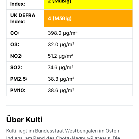
2 (Mäßig)
Index:
UK DEFRA
4 (Mäßig)
Index:
CO:
398.0 µg/m³
O3:
32.0 µg/m³
NO2:
51.2 µg/m³
SO2:
74.6 µg/m³
PM2.5:
38.3 µg/m³
PM10:
38.6 µg/m³
Über Kulti
Kulti liegt im Bundesstaat Westbengalen im Osten
Indiens, am Rand des Chota-Nagpur-Plateaus. Die