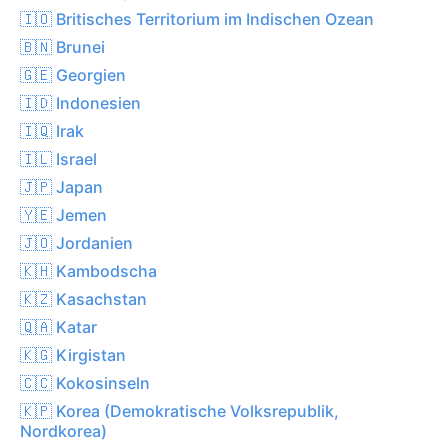
🇮🇴 Britisches Territorium im Indischen Ozean
🇧🇳 Brunei
🇬🇪 Georgien
🇮🇩 Indonesien
🇮🇶 Irak
🇮🇱 Israel
🇯🇵 Japan
🇾🇪 Jemen
🇯🇴 Jordanien
🇰🇭 Kambodscha
🇰🇿 Kasachstan
🇶🇦 Katar
🇰🇬 Kirgistan
🇨🇨 Kokosinseln
🇰🇵 Korea (Demokratische Volksrepublik,
Nordkorea)