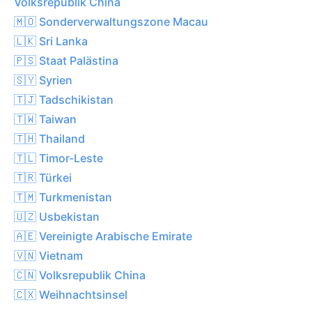
Volksrepublik China
🇲🇴 Sonderverwaltungszone Macau
🇱🇰 Sri Lanka
🇵🇸 Staat Palästina
🇸🇾 Syrien
🇹🇯 Tadschikistan
🇹🇼 Taiwan
🇹🇭 Thailand
🇹🇱 Timor-Leste
🇹🇷 Türkei
🇹🇲 Turkmenistan
🇺🇿 Usbekistan
🇦🇪 Vereinigte Arabische Emirate
🇻🇳 Vietnam
🇨🇳 Volksrepublik China
🇨🇽 Weihnachtsinsel