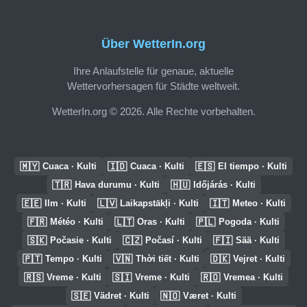
Über WetterIn.org
Ihre Anlaufstelle für genaue, aktuelle
Wettervorhersagen für Städte weltweit.
WetterIn.org © 2026. Alle Rechte vorbehalten.
🇲🇾
🇮🇩
🇪🇸
Cuaca · Kulti
Cuaca · Kulti
El tiempo · Kulti
🇹🇷
🇭🇺
Hava durumu · Kulti
Időjárás · Kulti
🇪🇪
🇱🇻
🇮🇹
Ilm · Kulti
Laikapstākļi · Kulti
Meteo · Kulti
🇫🇷
🇱🇹
🇵🇱
Météo · Kulti
Oras · Kulti
Pogoda · Kulti
🇸🇰
🇨🇿
🇫🇮
Počasie · Kulti
Počasí · Kulti
Sää · Kulti
🇵🇹
🇻🇳
🇩🇰
Tempo · Kulti
Thời tiết · Kulti
Vejret · Kulti
🇷🇸
🇸🇮
🇷🇴
Vreme · Kulti
Vreme · Kulti
Vremea · Kulti
🇸🇪
🇳🇴
Vädret · Kulti
Været · Kulti