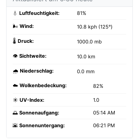
💧
Luftfeuchtigkeit:
81%
🌬️
Wind:
10.8 kph (125°)
🌡️
Druck:
1000.0 mb
👁️
Sichtweite:
10.0 km
🌧️
Niederschlag:
0.0 mm
☁️
Wolkenbedeckung:
82%
☀️
UV-Index:
1.0
🌅
Sonnenaufgang:
05:14 AM
🌇
Sonnenuntergang:
06:21 PM