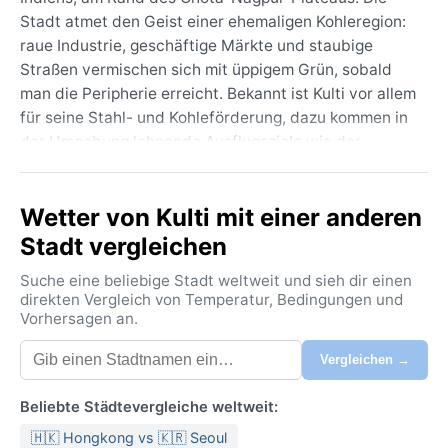
Stadt atmet den Geist einer ehemaligen Kohleregion:
raue Industrie, geschäftige Märkte und staubige
Straßen vermischen sich mit üppigem Grün, sobald
man die Peripherie erreicht. Bekannt ist Kulti vor allem
für seine Stahl- und Kohleförderung, dazu kommen in
der Umgebung lohnende Ausflugsziele wie der
Maithon-Staudamm am Damodar-Fluss oder die
antiken Tempel von Biharinath. Geografisch
Wetter von Kulti mit einer anderen
eingebettet in welliges Hügelland, liegt die Stadt in
einer sonst eher flachen Schwemmlandebene.
Stadt vergleichen
Nach der Köppen-Klassifikation herrscht hier ein
Suche eine beliebige Stadt weltweit und sieh dir einen
tropisches Savannenklima (Aw). Die Sommer von
direkten Vergleich von Temperatur, Bedingungen und
Vorhersagen an.
März bis Juni sind extrem heiß und schwül, mit
Höchstwerten von 35 bis 45 Grad Celsius. Von Juni
Vergleichen →
bis September bringt der Monsun ergiebige
Niederschläge – jährlich fallen 1200 bis 1500
Beliebte Städtevergleiche weltweit:
Millimeter. Die Wintermonate (November bis Februar)
🇭🇰 Hongkong vs 🇰🇷 Seoul
hingegen sind mild und trocken, mit Temperaturen