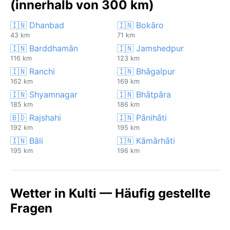
(innerhalb von 300 km)
🇮🇳 Dhanbad
🇮🇳 Bokāro
43 km
71 km
🇮🇳 Barddhamān
🇮🇳 Jamshedpur
116 km
123 km
🇮🇳 Ranchi
🇮🇳 Bhāgalpur
162 km
169 km
🇮🇳 Shyamnagar
🇮🇳 Bhātpāra
185 km
186 km
🇧🇩 Rajshahi
🇮🇳 Pānihāti
192 km
195 km
🇮🇳 Bāli
🇮🇳 Kāmārhāti
195 km
196 km
Wetter in Kulti — Häufig gestellte
Fragen