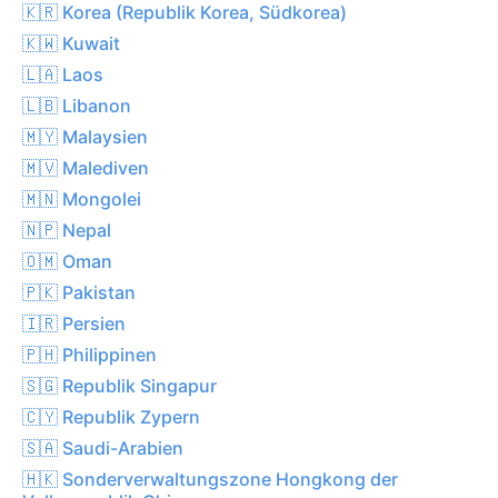
🇰🇷 Korea (Republik Korea, Südkorea)
🇰🇼 Kuwait
🇱🇦 Laos
🇱🇧 Libanon
🇲🇾 Malaysien
🇲🇻 Malediven
🇲🇳 Mongolei
🇳🇵 Nepal
🇴🇲 Oman
🇵🇰 Pakistan
🇮🇷 Persien
🇵🇭 Philippinen
🇸🇬 Republik Singapur
🇨🇾 Republik Zypern
🇸🇦 Saudi-Arabien
🇭🇰 Sonderverwaltungszone Hongkong der