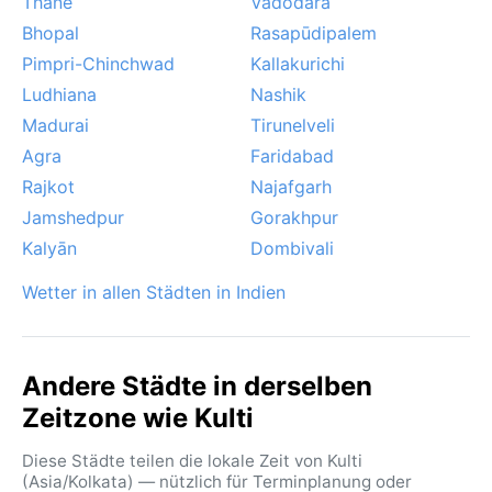
Thāne
Vadodara
Bhopal
Rasapūdipalem
Pimpri-Chinchwad
Kallakurichi
Ludhiana
Nashik
Madurai
Tirunelveli
Agra
Faridabad
Rajkot
Najafgarh
Jamshedpur
Gorakhpur
Kalyān
Dombivali
Wetter in allen Städten in Indien
Andere Städte in derselben
Zeitzone wie Kulti
Diese Städte teilen die lokale Zeit von Kulti
(Asia/Kolkata) — nützlich für Terminplanung oder