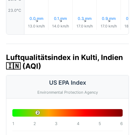
23.0°C
0.0 mm
0.1 mm
0.3 mm
0.9 mm
0.6
↑
↑
↑
↑
13.0 km/h
14.0 km/h
17.0 km/h
17.0 km/h
18.0 
Luftqualitätsindex in Kulti, Indien
🇮🇳 (AQI)
US EPA Index
Environmental Protection Agency
2
1
2
3
4
5
6