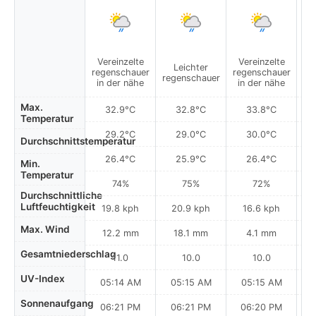
Vereinzelte
Vereinzelte
Leichter
regenschauer
regenschauer
regenschauer
re
in der nähe
in der nähe
Max.
32.9°C
32.8°C
33.8°C
Temperatur
29.2°C
29.0°C
30.0°C
Durchschnittstemperatur
26.4°C
25.9°C
26.4°C
Min.
Temperatur
74%
75%
72%
Durchschnittliche
Luftfeuchtigkeit
19.8 kph
20.9 kph
16.6 kph
Max. Wind
12.2 mm
18.1 mm
4.1 mm
Gesamtniederschlag
11.0
10.0
10.0
UV-Index
05:14 AM
05:15 AM
05:15 AM
Sonnenaufgang
06:21 PM
06:21 PM
06:20 PM