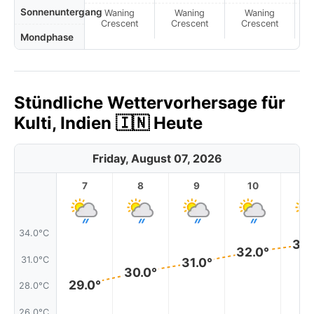
Sonnenuntergang
Waning
Waning
Waning
N
Crescent
Crescent
Crescent
Mondphase
Stündliche Wettervorhersage für
Kulti, Indien 🇮🇳 Heute
Friday, August 07, 2026
7
8
9
10
11
34.0°C
33.
32.0°
31.0°C
31.0°
30.0°
29.0°
28.0°C
26.0°C