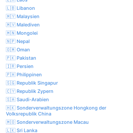
🇱🇧 Libanon
🇲🇾 Malaysien
🇲🇻 Malediven
🇲🇳 Mongolei
🇳🇵 Nepal
🇴🇲 Oman
🇵🇰 Pakistan
🇮🇷 Persien
🇵🇭 Philippinen
🇸🇬 Republik Singapur
🇨🇾 Republik Zypern
🇸🇦 Saudi-Arabien
🇭🇰 Sonderverwaltungszone Hongkong der
Volksrepublik China
🇲🇴 Sonderverwaltungszone Macau
🇱🇰 Sri Lanka