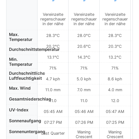
Vereinzelte
Vereinzelte
Vereinzelte
regenschauer
regenschauer
regenschauer
in der nähe
in der nähe
in der nähe
Max.
28.3°C
28.0°C
28.3°C
Temperatur
20.2°C
20.6°C
20.3°C
Durchschnittstemperatur
13.1°C
14.3°C
13.2°C
Min.
Temperatur
71%
71%
71%
Durchschnittliche
Luftfeuchtigkeit
4.7 kph
5.0 kph
8.6 kph
Max. Wind
11.0 mm
7.0 mm
4.0 mm
Gesamtniederschlag
11.0
11.0
12.0
UV-Index
05:45 AM
05:46 AM
05:47 AM
Sonnenaufgang
07:27 PM
07:26 PM
07:25 PM
Sonnenuntergang
Waning
Waning
Last Quarter
Crescent
Crescent