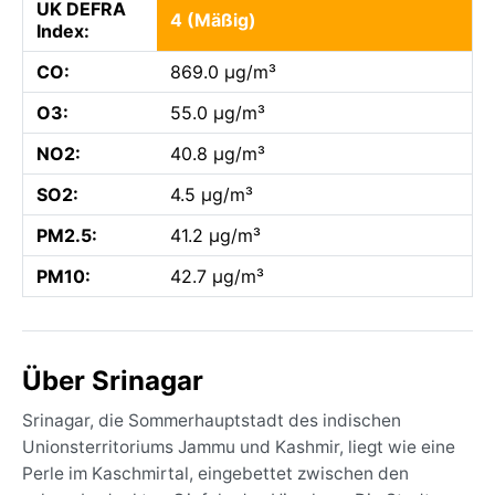
UK DEFRA
4 (Mäßig)
Index:
CO:
869.0 µg/m³
O3:
55.0 µg/m³
NO2:
40.8 µg/m³
SO2:
4.5 µg/m³
PM2.5:
41.2 µg/m³
PM10:
42.7 µg/m³
Über Srinagar
Srinagar, die Sommerhauptstadt des indischen
Unionsterritoriums Jammu und Kashmir, liegt wie eine
Perle im Kaschmirtal, eingebettet zwischen den