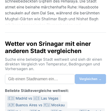
schneebedeckten Gipfeln des Himalaya. Die Stadt
atmet eine beinahe märchenhafte Ruhe: Hausboote
schaukeln auf dem Dal See, während die berühmten
Mughal-Gärten wie Shalimar Bagh und Nishat Bagh
mit ihren terrassierten Blumenbeeten und
plätschernden Springbrunnen an die Pracht
vergangener Zeiten erinnern. Der Jhelam Fluss
Wetter von Srinagar mit einer
schlängelt sich durch die Altstadt, vorbei an
Holzhäusern und geschäftigen Basaren. Die
anderen Stadt vergleichen
Atmosphäre ist eine Mischung aus persischer Eleganz,
Suche eine beliebige Stadt weltweit und sieh dir einen
Himalaya-Abgeschiedenheit und der lebendigen
direkten Vergleich von Temperatur, Bedingungen und
Alltagskultur Kaschmirs.
Vorhersagen an.
Das Klima wird nach der Köppen-Klasse Csa als hot-
Vergleichen →
summer Mediterranean eingestuft – eine mediterrane
Prägung, die hier jedoch durch die Höhenlage von
Beliebte Städtevergleiche weltweit:
rund 1.600 Metern gemildert wird. Die Sommer sind
🇪🇸 Madrid vs 🇺🇸 Las Vegas
warm bis heiß, trocken und sonnig, mit
Durchschnittstemperaturen um 25°C, die angenehm
🇦🇷 Buenos Aires vs 🇷🇺 Moskau
bleiben, da kaum Luftfeuchtigkeit herrscht. Die