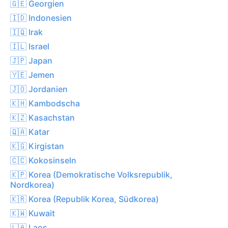
🇬🇪 Georgien
🇮🇩 Indonesien
🇮🇶 Irak
🇮🇱 Israel
🇯🇵 Japan
🇾🇪 Jemen
🇯🇴 Jordanien
🇰🇭 Kambodscha
🇰🇿 Kasachstan
🇶🇦 Katar
🇰🇬 Kirgistan
🇨🇨 Kokosinseln
🇰🇵 Korea (Demokratische Volksrepublik,
Nordkorea)
🇰🇷 Korea (Republik Korea, Südkorea)
🇰🇼 Kuwait
🇱🇦 Laos