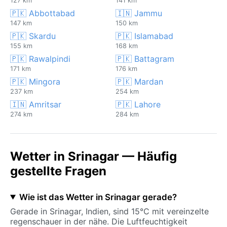
127 km
141 km
🇵🇰 Abbottabad
🇮🇳 Jammu
147 km
150 km
🇵🇰 Skardu
🇵🇰 Islamabad
155 km
168 km
🇵🇰 Rawalpindi
🇵🇰 Battagram
171 km
176 km
🇵🇰 Mingora
🇵🇰 Mardan
237 km
254 km
🇮🇳 Amritsar
🇵🇰 Lahore
274 km
284 km
Wetter in Srinagar — Häufig
gestellte Fragen
Wie ist das Wetter in Srinagar gerade?
Gerade in Srinagar, Indien, sind 15°C mit vereinzelte
regenschauer in der nähe. Die Luftfeuchtigkeit