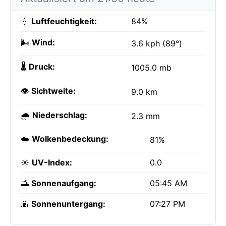
💧
Luftfeuchtigkeit:
84%
🌬️
Wind:
3.6 kph (89°)
🌡️
Druck:
1005.0 mb
👁️
Sichtweite:
9.0 km
🌧️
Niederschlag:
2.3 mm
☁️
Wolkenbedeckung:
81%
☀️
UV-Index:
0.0
🌅
Sonnenaufgang:
05:45 AM
🌇
Sonnenuntergang:
07:27 PM