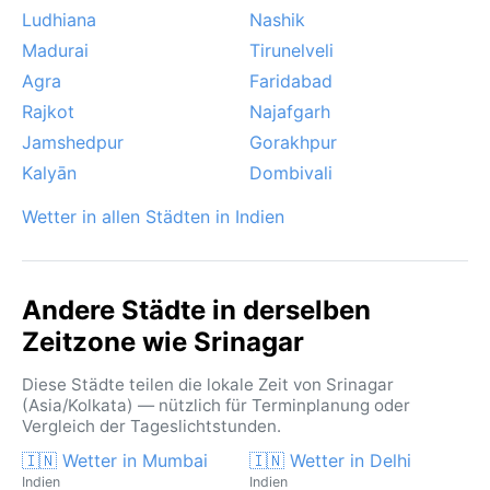
Regenschatten liegt. Statt tropischer Gewitter sorgen
Ludhiana
Nashik
gelegentlich westliche Störungen im Winter für
Madurai
Tirunelveli
ergiebige Schneefälle, die die umliegenden Berge in
Agra
Faridabad
ein Paradies für Wintersportler verwandeln.
Rajkot
Najafgarh
Jamshedpur
Gorakhpur
Kalyān
Dombivali
Wetter in allen Städten in Indien
Andere Städte in derselben
Zeitzone wie Srinagar
Diese Städte teilen die lokale Zeit von Srinagar
(Asia/Kolkata) — nützlich für Terminplanung oder
Vergleich der Tageslichtstunden.
🇮🇳 Wetter in Mumbai
🇮🇳 Wetter in Delhi
Indien
Indien