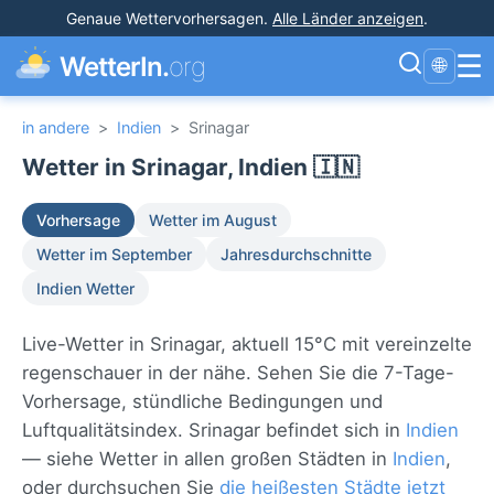
Genaue Wettervorhersagen
.
Alle Länder anzeigen
.
☰
WetterIn.
org
🌐
in andere
>
Indien
>
Srinagar
Wetter in Srinagar, Indien 🇮🇳
Vorhersage
Wetter im August
Wetter im September
Jahresdurchschnitte
Indien Wetter
Live-Wetter in Srinagar, aktuell 15°C mit vereinzelte
regenschauer in der nähe. Sehen Sie die 7-Tage-
Vorhersage, stündliche Bedingungen und
Luftqualitätsindex. Srinagar befindet sich in
Indien
— siehe Wetter in allen großen Städten in
Indien
,
oder durchsuchen Sie
die heißesten Städte jetzt