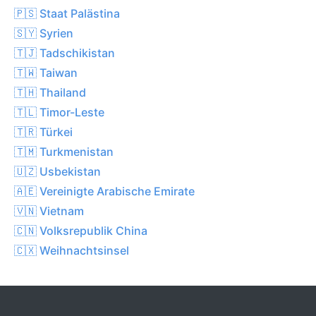
🇵🇸 Staat Palästina
🇸🇾 Syrien
🇹🇯 Tadschikistan
🇹🇼 Taiwan
🇹🇭 Thailand
🇹🇱 Timor-Leste
🇹🇷 Türkei
🇹🇲 Turkmenistan
🇺🇿 Usbekistan
🇦🇪 Vereinigte Arabische Emirate
🇻🇳 Vietnam
🇨🇳 Volksrepublik China
🇨🇽 Weihnachtsinsel