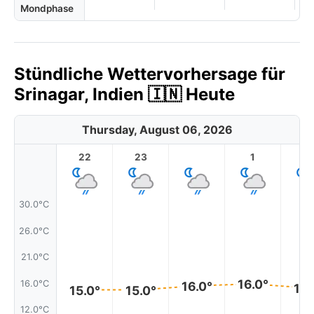
Mondphase
Stündliche Wettervorhersage für
Srinagar, Indien 🇮🇳 Heute
Thursday, August 06, 2026
22
23
1
2
30.0°C
26.0°C
21.0°C
16.0°
16.0°C
16.0°
16.
15.0°
15.0°
12.0°C