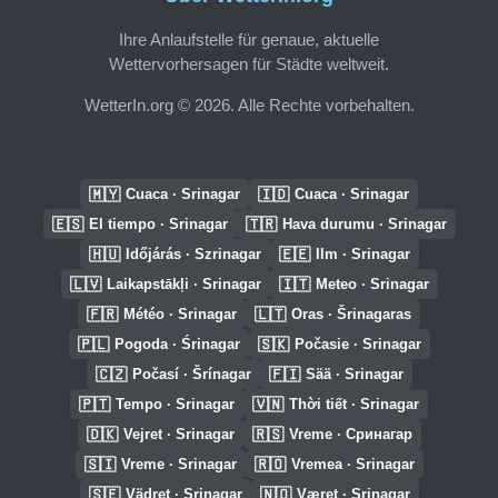
Ihre Anlaufstelle für genaue, aktuelle
Wettervorhersagen für Städte weltweit.
WetterIn.org © 2026. Alle Rechte vorbehalten.
🇲🇾
🇮🇩
Cuaca · Srinagar
Cuaca · Srinagar
🇪🇸
🇹🇷
El tiempo · Srinagar
Hava durumu · Srinagar
🇭🇺
🇪🇪
Időjárás · Szrinagar
Ilm · Srinagar
🇱🇻
🇮🇹
Laikapstākļi · Srinagar
Meteo · Srinagar
🇫🇷
🇱🇹
Météo · Srinagar
Oras · Šrinagaras
🇵🇱
🇸🇰
Pogoda · Śrinagar
Počasie · Srinagar
🇨🇿
🇫🇮
Počasí · Šrínagar
Sää · Srinagar
🇵🇹
🇻🇳
Tempo · Srinagar
Thời tiết · Srinagar
🇩🇰
🇷🇸
Vejret · Srinagar
Vreme · Сринагар
🇸🇮
🇷🇴
Vreme · Srinagar
Vremea · Srinagar
🇸🇪
🇳🇴
Vädret · Srinagar
Været · Srinagar