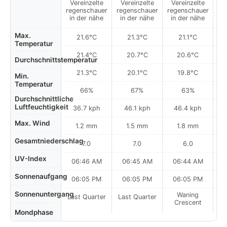
Vereinzelte
Vereinzelte
Vereinzelte
V
regenschauer
regenschauer
regenschauer
re
in der nähe
in der nähe
in der nähe
i
Max.
21.6°C
21.3°C
21.1°C
Temperatur
21.4°C
20.7°C
20.6°C
Durchschnittstemperatur
21.3°C
20.1°C
19.8°C
Min.
Temperatur
66%
67%
63%
Durchschnittliche
Luftfeuchtigkeit
36.7 kph
46.1 kph
46.4 kph
Max. Wind
1.2 mm
1.5 mm
1.8 mm
Gesamtniederschlag
7.0
7.0
6.0
UV-Index
06:46 AM
06:45 AM
06:44 AM
0
Sonnenaufgang
06:05 PM
06:05 PM
06:05 PM
Sonnenuntergang
Waning
Last Quarter
Last Quarter
Crescent
Mondphase