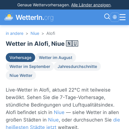
Genaue Wettervorhersagen
.
Alle Länder anzeigen
.
☰
WetterIn.
org
🌐
in andere
>
Niue
>
Alofi
Wetter in Alofi, Niue 🇳🇺
Vorhersage
Wetter im August
Wetter im September
Jahresdurchschnitte
Niue Wetter
Live-Wetter in Alofi, aktuell 22°C mit teilweise
bewölkt. Sehen Sie die 7-Tage-Vorhersage,
stündliche Bedingungen und Luftqualitätsindex.
Alofi befindet sich in
Niue
— siehe Wetter in allen
großen Städten in
Niue
, oder durchsuchen Sie
die
heißesten Städte jetzt
weltweit.