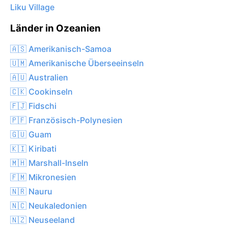
Liku Village
Länder in Ozeanien
🇦🇸 Amerikanisch-Samoa
🇺🇲 Amerikanische Überseeinseln
🇦🇺 Australien
🇨🇰 Cookinseln
🇫🇯 Fidschi
🇵🇫 Französisch-Polynesien
🇬🇺 Guam
🇰🇮 Kiribati
🇲🇭 Marshall-Inseln
🇫🇲 Mikronesien
🇳🇷 Nauru
🇳🇨 Neukaledonien
🇳🇿 Neuseeland