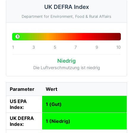
UK DEFRA Index
Department for Environment, Food & Rural Affairs
1
1
3
5
7
9
10
Niedrig
Die Luftverschmutzung ist niedrig
Parameter
Wert
US EPA
1 (Gut)
Index:
UK DEFRA
1 (Niedrig)
Index: