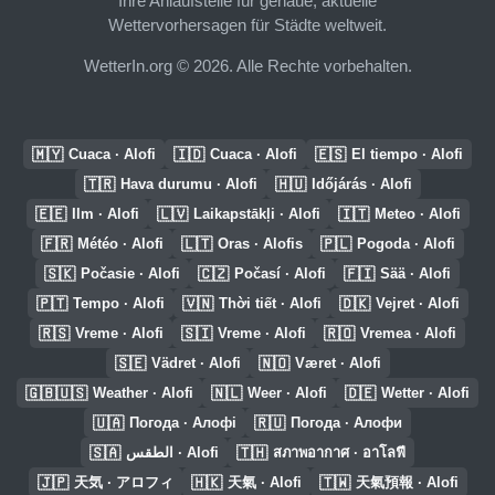
Ihre Anlaufstelle für genaue, aktuelle
Wettervorhersagen für Städte weltweit.
WetterIn.org © 2026. Alle Rechte vorbehalten.
🇲🇾
🇮🇩
🇪🇸
Cuaca · Alofi
Cuaca · Alofi
El tiempo · Alofi
🇹🇷
🇭🇺
Hava durumu · Alofi
Időjárás · Alofi
🇪🇪
🇱🇻
🇮🇹
Ilm · Alofi
Laikapstākļi · Alofi
Meteo · Alofi
🇫🇷
🇱🇹
🇵🇱
Météo · Alofi
Oras · Alofis
Pogoda · Alofi
🇸🇰
🇨🇿
🇫🇮
Počasie · Alofi
Počasí · Alofi
Sää · Alofi
🇵🇹
🇻🇳
🇩🇰
Tempo · Alofi
Thời tiết · Alofi
Vejret · Alofi
🇷🇸
🇸🇮
🇷🇴
Vreme · Alofi
Vreme · Alofi
Vremea · Alofi
🇸🇪
🇳🇴
Vädret · Alofi
Været · Alofi
🇬🇧🇺🇸
🇳🇱
🇩🇪
Weather · Alofi
Weer · Alofi
Wetter · Alofi
🇺🇦
🇷🇺
Погода · Алофі
Погода · Алофи
🇸🇦
🇹🇭
الطقس · Alofi
สภาพอากาศ · อาโลฟี
🇯🇵
🇭🇰
🇹🇼
天気 · アロフィ
天氣 · Alofi
天氣預報 · Alofi