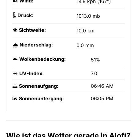
🌬️
Wind:
14.8 kph (167°)
🌡️
Druck:
1013.0 mb
👁️
Sichtweite:
10.0 km
🌧️
Niederschlag:
0.0 mm
☁️
Wolkenbedeckung:
51%
☀️
UV-Index:
7.0
🌅
Sonnenaufgang:
06:46 AM
🌇
Sonnenuntergang:
06:05 PM
Wie ist das Wetter gerade in Alofi?