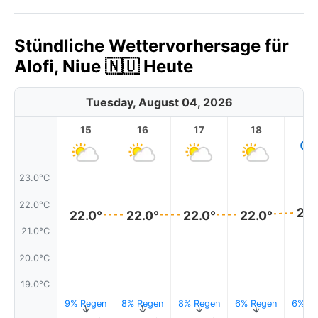
Stündliche Wettervorhersage für
Alofi, Niue 🇳🇺 Heute
Tuesday, August 04, 2026
15
16
17
18
1
23.0°C
22.0°C
22.
22.0°
22.0°
22.0°
22.0°
21.0°C
20.0°C
19.0°C
9% Regen
8% Regen
8% Regen
6% Regen
6% Re
↑
↑
↑
↑