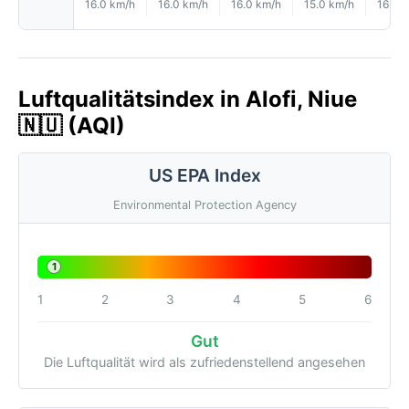
16.0 km/h
16.0 km/h
16.0 km/h
15.0 km/h
16.0 
Luftqualitätsindex in Alofi, Niue
🇳🇺 (AQI)
US EPA Index
Environmental Protection Agency
1
1
2
3
4
5
6
Gut
Die Luftqualität wird als zufriedenstellend angesehen