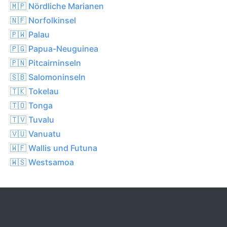
🇲🇵 Nördliche Marianen
🇳🇫 Norfolkinsel
🇵🇼 Palau
🇵🇬 Papua-Neuguinea
🇵🇳 Pitcairninseln
🇸🇧 Salomoninseln
🇹🇰 Tokelau
🇹🇴 Tonga
🇹🇻 Tuvalu
🇻🇺 Vanuatu
🇼🇫 Wallis und Futuna
🇼🇸 Westsamoa