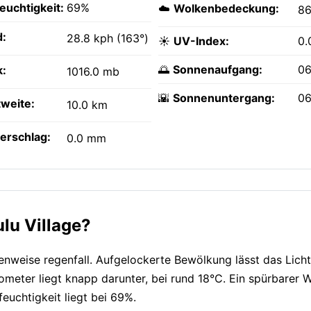
feuchtigkeit:
69%
☁️
Wolkenbedeckung:
8
:
28.8 kph (163°)
☀️
UV-Index:
0.
🌅
Sonnenaufgang:
06
k:
1016.0 mb
🌇
Sonnenuntergang:
06
tweite:
10.0 km
erschlag:
0.0 mm
lu Village?
lenweise regenfall. Aufgelockerte Bewölkung lässt das Lich
meter liegt knapp darunter, bei rund 18°C. Ein spürbarer 
uchtigkeit liegt bei 69%.