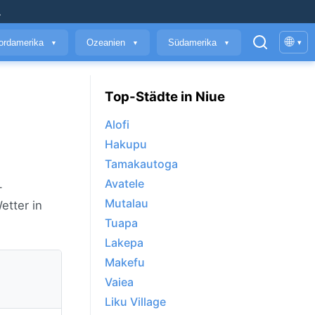
.
🌐
ordamerika
Ozeanien
Südamerika
▾
▼
▼
▼
Top-Städte in Niue
Alofi
Hakupu
Tamakautoga
Avatele
-
Mutalau
tter in
Tuapa
Lakepa
Makefu
Vaiea
Liku Village