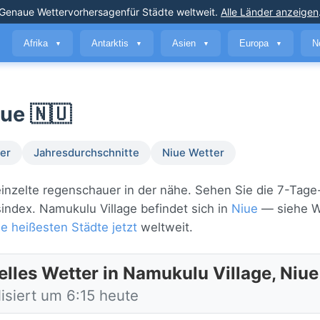
Genaue Wettervorhersagen
für Städte weltweit
.
Alle Länder anzeigen
Afrika
Antarktis
Asien
Europa
N
▼
▼
▼
▼
iue 🇳🇺
er
Jahresdurchschnitte
Niue Wetter
einzelte regenschauer in der nähe. Sehen Sie die 7-Tage
index. Namukulu Village befindet sich in
Niue
— siehe We
ie heißesten Städte jetzt
weltweit.
elles Wetter in Namukulu Village, Niue
isiert um 6:15 heute