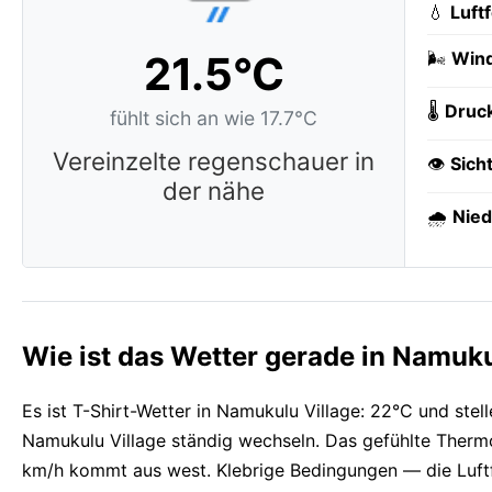
💧
Luft
21.5°C
🌬️
Wind
🌡️
Druc
fühlt sich an wie 17.7°C
Vereinzelte regenschauer in
👁️
Sich
der nähe
🌧️
Nied
Wie ist das Wetter gerade in Namuku
Es ist T-Shirt-Wetter in Namukulu Village: 22°C und stel
Namukulu Village ständig wechseln. Das gefühlte Thermo
km/h kommt aus west. Klebrige Bedingungen — die Luftfe