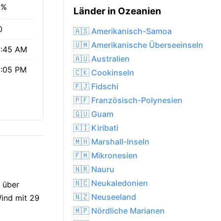
6%
Länder in Ozeanien
0
🇦🇸 Amerikanisch-Samoa
🇺🇲 Amerikanische Überseeinseln
:45 AM
🇦🇺 Australien
:05 PM
🇨🇰 Cookinseln
🇫🇯 Fidschi
🇵🇫 Französisch-Polynesien
🇬🇺 Guam
🇰🇮 Kiribati
🇲🇭 Marshall-Inseln
🇫🇲 Mikronesien
🇳🇷 Nauru
🇳🇨 Neukaledonien
t über
🇳🇿 Neuseeland
Wind mit 29
🇲🇵 Nördliche Marianen