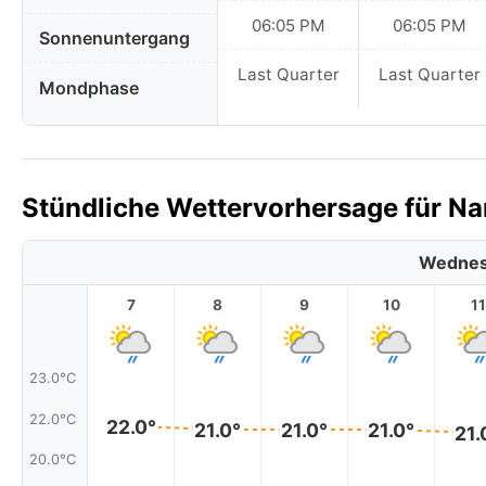
06:05 PM
06:05 PM
Sonnenuntergang
Last Quarter
Last Quarter
Mondphase
Stündliche Wettervorhersage für Na
Wednes
7
8
9
10
11
23.0°C
22.0°C
22.0°
21.0°
21.0°
21.0°
21.
20.0°C