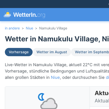
WetterIn.
org
in andere
>
Niue
>
Namukulu Village
Wetter in Namukulu Village, N
Vorhersage
Wetter im August
Wetter im Septemb
Live-Wetter in Namukulu Village, aktuell 22°C mit ver
Vorhersage, stündliche Bedingungen und Luftqualitäts
allen großen Städten in
Niue
, oder durchsuchen Sie
d
Aktu
Aktual