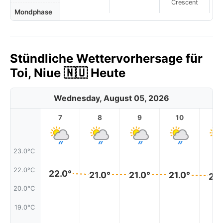
Crescent
Mondphase
Stündliche Wettervorhersage für
Toi, Niue 🇳🇺 Heute
Wednesday, August 05, 2026
7
8
9
10
11
23.0°C
22.0°C
22.0°
21.0°
21.0°
21.0°
21.
20.0°C
19.0°C