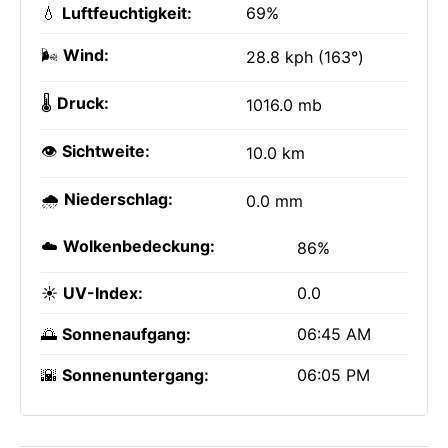
💧
Luftfeuchtigkeit:
69%
🌬️
Wind:
28.8 kph (163°)
🌡️
Druck:
1016.0 mb
👁️
Sichtweite:
10.0 km
🌧️
Niederschlag:
0.0 mm
☁️
Wolkenbedeckung:
86%
☀️
UV-Index:
0.0
🌅
Sonnenaufgang:
06:45 AM
🌇
Sonnenuntergang:
06:05 PM