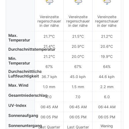
Vereinzelte
Vereinzelte
Vereinzelte
V
regenschauer
regenschauer
regenschauer
re
in der nähe
in der nähe
in der nähe
i
Max.
21.7°C
21.5°C
21.2°C
Temperatur
21.4°C
20.9°C
20.6°C
Durchschnittstemperatur
21.2°C
20.0°C
19.9°C
Min.
Temperatur
67%
67%
64%
Durchschnittliche
Luftfeuchtigkeit
36.7 kph
45.0 kph
44.6 kph
Max. Wind
1.0 mm
1.5 mm
2.2 mm
Gesamtniederschlag
7.0
7.0
6.0
UV-Index
06:45 AM
06:45 AM
06:44 AM
0
Sonnenaufgang
06:05 PM
06:05 PM
06:05 PM
Sonnenuntergang
Waning
Last Quarter
Last Quarter