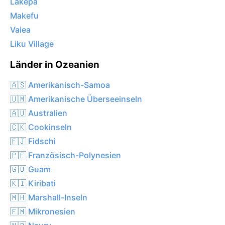
Lakepa
Makefu
Vaiea
Liku Village
Länder in Ozeanien
🇦🇸 Amerikanisch-Samoa
🇺🇲 Amerikanische Überseeinseln
🇦🇺 Australien
🇨🇰 Cookinseln
🇫🇯 Fidschi
🇵🇫 Französisch-Polynesien
🇬🇺 Guam
🇰🇮 Kiribati
🇲🇭 Marshall-Inseln
🇫🇲 Mikronesien