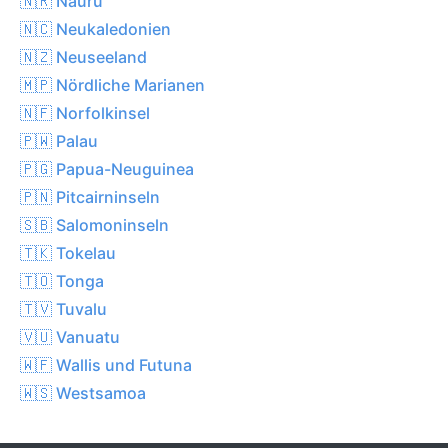
🇳🇷 Nauru
🇳🇨 Neukaledonien
🇳🇿 Neuseeland
🇲🇵 Nördliche Marianen
🇳🇫 Norfolkinsel
🇵🇼 Palau
🇵🇬 Papua-Neuguinea
🇵🇳 Pitcairninseln
🇸🇧 Salomoninseln
🇹🇰 Tokelau
🇹🇴 Tonga
🇹🇻 Tuvalu
🇻🇺 Vanuatu
🇼🇫 Wallis und Futuna
🇼🇸 Westsamoa