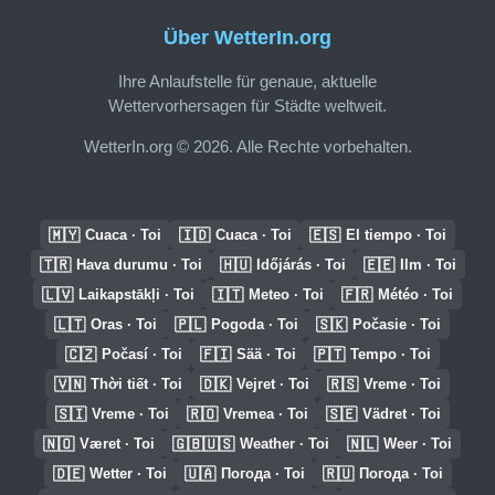
Über WetterIn.org
Ihre Anlaufstelle für genaue, aktuelle
Wettervorhersagen für Städte weltweit.
WetterIn.org © 2026. Alle Rechte vorbehalten.
🇲🇾
🇮🇩
🇪🇸
Cuaca · Toi
Cuaca · Toi
El tiempo · Toi
🇹🇷
🇭🇺
🇪🇪
Hava durumu · Toi
Időjárás · Toi
Ilm · Toi
🇱🇻
🇮🇹
🇫🇷
Laikapstākļi · Toi
Meteo · Toi
Météo · Toi
🇱🇹
🇵🇱
🇸🇰
Oras · Toi
Pogoda · Toi
Počasie · Toi
🇨🇿
🇫🇮
🇵🇹
Počasí · Toi
Sää · Toi
Tempo · Toi
🇻🇳
🇩🇰
🇷🇸
Thời tiết · Toi
Vejret · Toi
Vreme · Toi
🇸🇮
🇷🇴
🇸🇪
Vreme · Toi
Vremea · Toi
Vädret · Toi
🇳🇴
🇬🇧🇺🇸
🇳🇱
Været · Toi
Weather · Toi
Weer · Toi
🇩🇪
🇺🇦
🇷🇺
Wetter · Toi
Погода · Toi
Погода · Toi