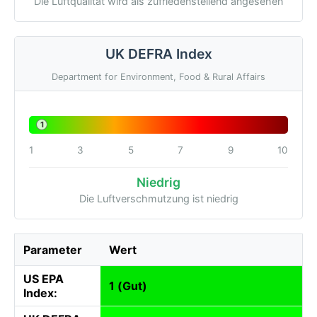
Die Luftqualität wird als zufriedenstellend angesehen
UK DEFRA Index
Department for Environment, Food & Rural Affairs
1
1
3
5
7
9
10
Niedrig
Die Luftverschmutzung ist niedrig
Parameter
Wert
US EPA
1 (Gut)
Index: