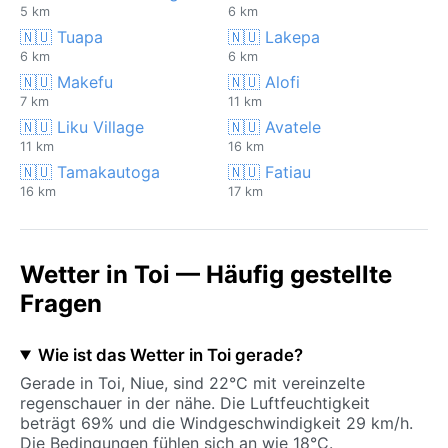
5 km
6 km
🇳🇺 Tuapa
🇳🇺 Lakepa
6 km
6 km
🇳🇺 Makefu
🇳🇺 Alofi
7 km
11 km
🇳🇺 Liku Village
🇳🇺 Avatele
11 km
16 km
🇳🇺 Tamakautoga
🇳🇺 Fatiau
16 km
17 km
Wetter in Toi — Häufig gestellte
Fragen
Wie ist das Wetter in Toi gerade?
Gerade in Toi, Niue, sind 22°C mit vereinzelte
regenschauer in der nähe. Die Luftfeuchtigkeit
beträgt 69% und die Windgeschwindigkeit 29 km/h.
Die Bedingungen fühlen sich an wie 18°C.