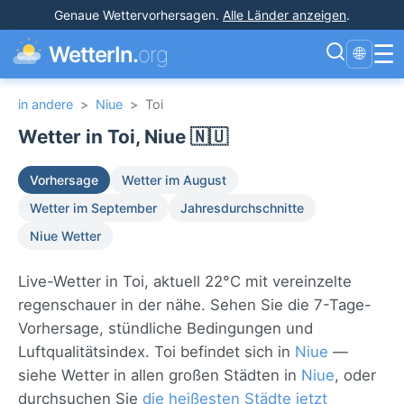
Genaue Wettervorhersagen
.
Alle Länder anzeigen
.
☰
WetterIn.
org
🌐
in andere
>
Niue
>
Toi
Wetter in Toi, Niue 🇳🇺
Vorhersage
Wetter im August
Wetter im September
Jahresdurchschnitte
Niue Wetter
Live-Wetter in Toi, aktuell 22°C mit vereinzelte
regenschauer in der nähe. Sehen Sie die 7-Tage-
Vorhersage, stündliche Bedingungen und
Luftqualitätsindex. Toi befindet sich in
Niue
—
siehe Wetter in allen großen Städten in
Niue
, oder
durchsuchen Sie
die heißesten Städte jetzt