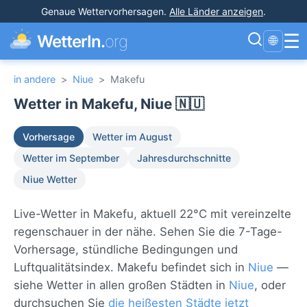
Genaue Wettervorhersagen
.
Alle Länder anzeigen
.
☰
WetterIn.
org
🌐
in andere
>
Niue
>
Makefu
Wetter in Makefu, Niue 🇳🇺
Vorhersage
Wetter im August
Wetter im September
Jahresdurchschnitte
Niue Wetter
Live-Wetter in Makefu, aktuell 22°C mit vereinzelte
regenschauer in der nähe. Sehen Sie die 7-Tage-
Vorhersage, stündliche Bedingungen und
Luftqualitätsindex. Makefu befindet sich in
Niue
—
siehe Wetter in allen großen Städten in
Niue
, oder
durchsuchen Sie
die heißesten Städte jetzt