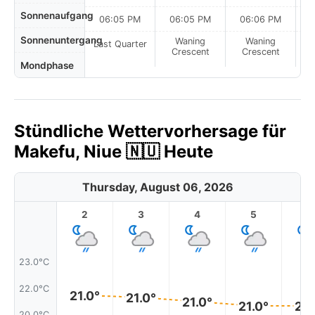
Sonnenaufgang
06:05 PM
06:05 PM
06:06 PM
Sonnenuntergang
Waning
Waning
Last Quarter
Crescent
Crescent
Mondphase
Stündliche Wettervorhersage für
Makefu, Niue 🇳🇺 Heute
Thursday, August 06, 2026
2
3
4
5
6
23.0°C
22.0°C
21.0°
21.0°
21.0°
21.0°
21.
20.0°C