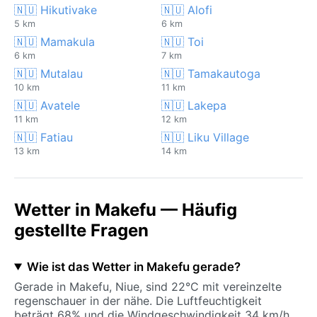
🇳🇺 Hikutivake
🇳🇺 Alofi
5 km
6 km
🇳🇺 Mamakula
🇳🇺 Toi
6 km
7 km
🇳🇺 Mutalau
🇳🇺 Tamakautoga
10 km
11 km
🇳🇺 Avatele
🇳🇺 Lakepa
11 km
12 km
🇳🇺 Fatiau
🇳🇺 Liku Village
13 km
14 km
Wetter in Makefu — Häufig
gestellte Fragen
Wie ist das Wetter in Makefu gerade?
Gerade in Makefu, Niue, sind 22°C mit vereinzelte
regenschauer in der nähe. Die Luftfeuchtigkeit
beträgt 68% und die Windgeschwindigkeit 34 km/h.