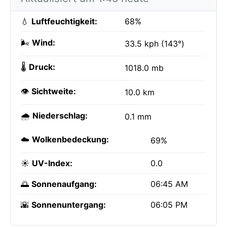
💧
Luftfeuchtigkeit:
68%
🌬️
Wind:
33.5 kph (143°)
🌡️
Druck:
1018.0 mb
👁️
Sichtweite:
10.0 km
🌧️
Niederschlag:
0.1 mm
☁️
Wolkenbedeckung:
69%
☀️
UV-Index:
0.0
🌅
Sonnenaufgang:
06:45 AM
🌇
Sonnenuntergang:
06:05 PM