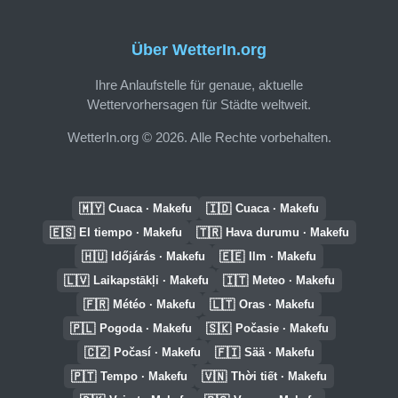
Über WetterIn.org
Ihre Anlaufstelle für genaue, aktuelle
Wettervorhersagen für Städte weltweit.
WetterIn.org © 2026. Alle Rechte vorbehalten.
🇲🇾
🇮🇩
Cuaca · Makefu
Cuaca · Makefu
🇪🇸
🇹🇷
El tiempo · Makefu
Hava durumu · Makefu
🇭🇺
🇪🇪
Időjárás · Makefu
Ilm · Makefu
🇱🇻
🇮🇹
Laikapstākļi · Makefu
Meteo · Makefu
🇫🇷
🇱🇹
Météo · Makefu
Oras · Makefu
🇵🇱
🇸🇰
Pogoda · Makefu
Počasie · Makefu
🇨🇿
🇫🇮
Počasí · Makefu
Sää · Makefu
🇵🇹
🇻🇳
Tempo · Makefu
Thời tiết · Makefu