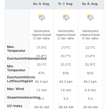
Do. 6. Aug.
Fr. 7. Aug.
Sa. 8. Aug.
S
Vereinzelte
Vereinzelte
Vereinzelte
V
regenschauer
regenschauer
regenschauer
re
in der nähe
in der nähe
in der nähe
i
Max.
21.5°C
21.1°C
22.1°C
Temperatur
20.8°C
20.7°C
21.4°C
Durchschnittstemperatur
20.1°C
20.2°C
20.9°C
Min.
Temperatur
67%
63%
62%
Durchschnittliche
Luftfeuchtigkeit
45.4 kph
44.3 kph
48.2 kph
Max. Wind
1.5 mm
1.8 mm
0.4 mm
Gesamtniederschlag
6.0
5.0
5.0
UV-Index
06:45 AM
06:44 AM
06:44 AM
0