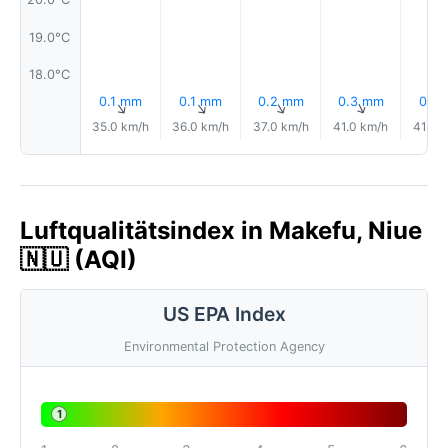
19.0°C
18.0°C
0.1 mm
0.1 mm
0.2 mm
0.3 mm
0.1 
↑
↑
↑
↑
35.0 km/h
36.0 km/h
37.0 km/h
41.0 km/h
41.0 
Luftqualitätsindex in Makefu, Niue
🇳🇺 (AQI)
US EPA Index
Environmental Protection Agency
1