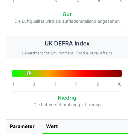
1
2
3
4
5
6
Gut
Die Luftqualität wird als zufriedenstellend angesehen
UK DEFRA Index
Department for Environment, Food & Rural Affairs
2
1
3
5
7
9
10
Niedrig
Die Luftverschmutzung ist niedrig
Parameter
Wert