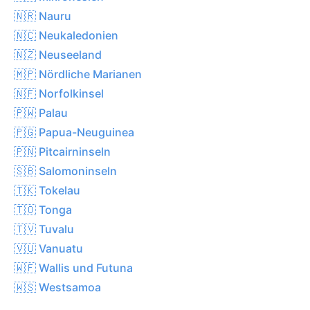
🇳🇷 Nauru
🇳🇨 Neukaledonien
🇳🇿 Neuseeland
🇲🇵 Nördliche Marianen
🇳🇫 Norfolkinsel
🇵🇼 Palau
🇵🇬 Papua-Neuguinea
🇵🇳 Pitcairninseln
🇸🇧 Salomoninseln
🇹🇰 Tokelau
🇹🇴 Tonga
🇹🇻 Tuvalu
🇻🇺 Vanuatu
🇼🇫 Wallis und Futuna
🇼🇸 Westsamoa