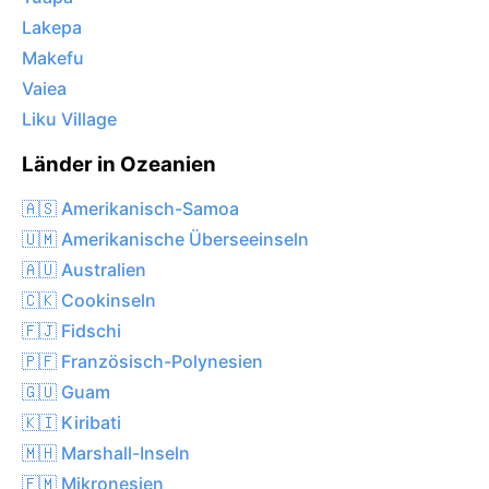
Lakepa
Makefu
Vaiea
Liku Village
Länder in Ozeanien
🇦🇸 Amerikanisch-Samoa
🇺🇲 Amerikanische Überseeinseln
🇦🇺 Australien
🇨🇰 Cookinseln
🇫🇯 Fidschi
🇵🇫 Französisch-Polynesien
🇬🇺 Guam
🇰🇮 Kiribati
🇲🇭 Marshall-Inseln
🇫🇲 Mikronesien