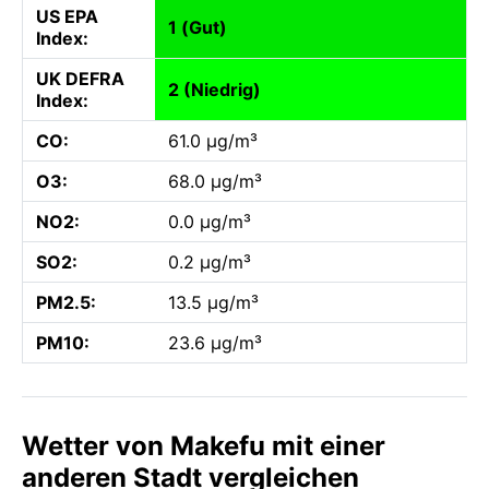
US EPA
1 (Gut)
Index:
UK DEFRA
2 (Niedrig)
Index:
CO:
61.0 µg/m³
O3:
68.0 µg/m³
NO2:
0.0 µg/m³
SO2:
0.2 µg/m³
PM2.5:
13.5 µg/m³
PM10:
23.6 µg/m³
Wetter von Makefu mit einer
anderen Stadt vergleichen