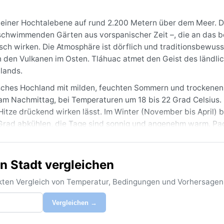
 in einer Hochtalebene auf rund 2.200 Metern über dem Meer. 
 schwimmenden Gärten aus vorspanischer Zeit –, die an das 
isch wirken. Die Atmosphäre ist dörflich und traditionsbewuss
n den Vulkanen im Osten. Tláhuac atmet den Geist des ländli
lands.
pisches Hochland mit milden, feuchten Sommern und trockenen
t am Nachmittag, bei Temperaturen um 18 bis 22 Grad Celsius.
Hitze drückend wirken lässt. Im Winter (November bis April) b
 Grad abkühlen, die Tage sind sonnig und angenehm warm. Pac
ke für die Sommermonate sowie einen Pullover oder eine leic
n Stadt vergleichen
mber bis März: trocken, sonnig und mild. Ein markantes Phän
gt und die Landschaft mystisch wirken lässt. Frost ist selten
rekten Vergleich von Temperatur, Bedingungen und Vorhersagen
Tropische Wirbelstürme oder Monsun gibt es hier nicht; die
 geprägt. Wer klare Sicht auf die Vulkane und angenehme Te
Vergleichen →