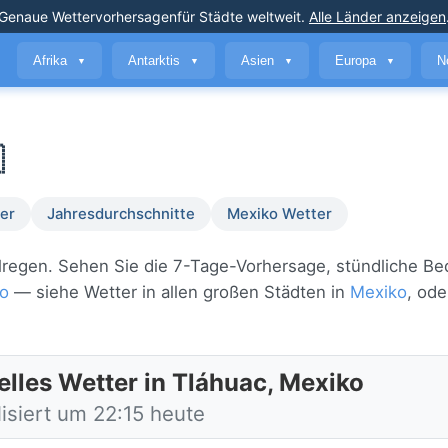
Genaue Wettervorhersagen
für Städte weltweit
.
Alle Länder anzeigen
Afrika
Antarktis
Asien
Europa
N
▼
▼
▼
▼

er
Jahresdurchschnitte
Mexiko Wetter
eselregen. Sehen Sie die 7-Tage-Vorhersage, stündliche B
o
— siehe Wetter in allen großen Städten in
Mexiko
, ode
elles Wetter in Tláhuac, Mexiko
isiert um 22:15 heute