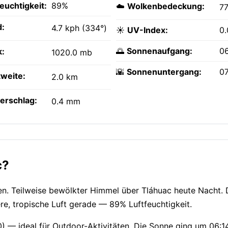
feuchtigkeit:
89%
☁️
Wolkenbedeckung:
7
:
4.7 kph (334°)
☀️
UV-Index:
0.
🌅
Sonnenaufgang:
0
k:
1020.0 mb
🌇
Sonnenuntergang:
0
tweite:
2.0 km
erschlag:
0.4 mm
c?
gen. Teilweise bewölkter Himmel über Tláhuac heute Nacht. 
e, tropische Luft gerade — 89% Luftfeuchtigkeit.
10) — ideal für Outdoor-Aktivitäten. Die Sonne ging um 06: