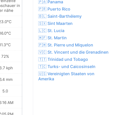
reinzelte
Vereinzelte
🇵🇦 Panama
schauer in
regenschauer in
🇵🇷 Puerto Rico
er nähe
der nähe
🇧🇱 Saint-Barthélemy
23.0°C
22.0°C
🇸🇽 Sint Maarten
🇱🇨 St. Lucia
16.0°C
16.3°C
🇲🇫 St. Martin
11.3°C
13.3°C
🇵🇲 St. Pierre und Miquelon
🇻🇨 St. Vincent und die Grenadinen
72%
76%
🇹🇹 Trinidad und Tobago
🇹🇨 Turks- und Caicosinseln
3.7 kph
11.9 kph
🇺🇸 Vereinigten Staaten von
Amerika
6.4 mm
9.6 mm
5.0
6.0
6:16 AM
06:16 AM
7:05 PM
07:04 PM