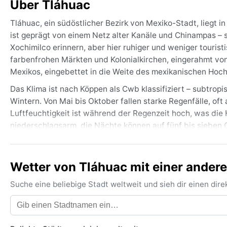
Über Tláhuac
Tláhuac, ein südöstlicher Bezirk von Mexiko-Stadt, liegt
ist geprägt von einem Netz alter Kanäle und Chinampas –
Xochimilco erinnern, aber hier ruhiger und weniger tourist
farbenfrohen Märkten und Kolonialkirchen, eingerahmt vo
Mexikos, eingebettet in die Weite des mexikanischen Hoch
Das Klima ist nach Köppen als Cwb klassifiziert – subtro
Wintern. Von Mai bis Oktober fallen starke Regenfälle, of
Luftfeuchtigkeit ist während der Regenzeit hoch, was die 
niederschlagsarm, die Nächte können auf fünf bis sieben
man leichte Baumwollkleidung für tagsüber, eine Regenjac
für kühle Abende und Wintermorgen.
Wetter von Tláhuac mit einer andere
Die beste Reisezeit aus Wettersicht sind die Monate Nove
der dichte Morgennebel im Winter, der über den Kanälen lie
Suche eine beliebige Stadt weltweit und sieh dir einen di
nicht ausgeschlossen, vor allem in klaren Winternächten. 
sommerlichen Regenfälle sind eher von lokalen Gewittern
sucht, kommt am besten im frühen Frühling.