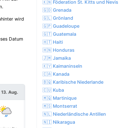
🇰🇳 Föderation St. Kitts und Nevis
m.
🇬🇩 Grenada
🇬🇱 Grönland
hinter wird
🇬🇵 Guadeloupe
🇬🇹 Guatemala
ieses Datum
🇭🇹 Haiti
🇭🇳 Honduras
🇯🇲 Jamaika
🇰🇾 Kaimaninseln
🇨🇦 Kanada
🇧🇶 Karibische Niederlande
🇨🇺 Kuba
 13. Aug.
Fr. 14. Aug.
🇲🇶 Martinique
🇲🇸 Montserrat
🇳🇱 Niederländische Antillen
🇳🇮 Nikaragua