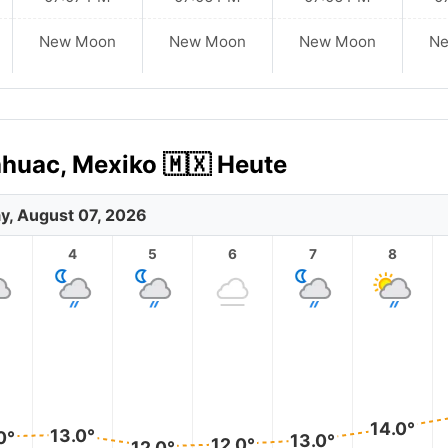
New Moon
New Moon
New Moon
N
áhuac, Mexiko 🇲🇽 Heute
ay, August 07, 2026
4
5
6
7
8
14.0°
13.0°
0°
13.0°
12.0°
12.0°