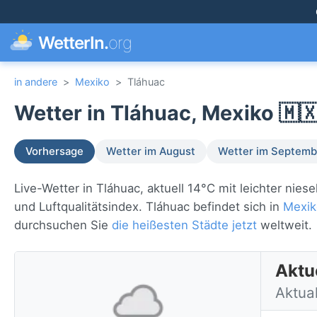
WetterIn.
org
in andere
>
Mexiko
>
Tláhuac
Wetter in Tláhuac, Mexiko 🇲
Vorhersage
Wetter im August
Wetter im Septemb
Live-Wetter in Tláhuac, aktuell 14°C mit leichter ni
und Luftqualitätsindex. Tláhuac befindet sich in
Mexik
durchsuchen Sie
die heißesten Städte jetzt
weltweit.
Aktu
Aktual