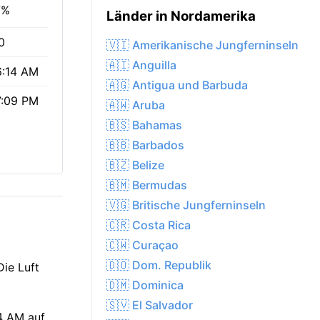
7%
Länder in Nordamerika
0
🇻🇮 Amerikanische Jungferninseln
🇦🇮 Anguilla
6:14 AM
🇦🇬 Antigua und Barbuda
7:09 PM
🇦🇼 Aruba
🇧🇸 Bahamas
🇧🇧 Barbados
🇧🇿 Belize
🇧🇲 Bermudas
🇻🇬 Britische Jungferninseln
🇨🇷 Costa Rica
🇨🇼 Curaçao
🇩🇴 Dom. Republik
Die Luft
🇩🇲 Dominica
🇸🇻 El Salvador
14 AM auf