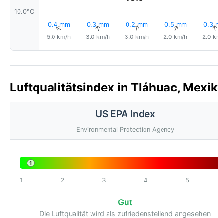
10.0°C
0.4 mm
0.3 mm
0.2 mm
0.5 mm
0.3
↑
↑
↑
↑
5.0 km/h
3.0 km/h
3.0 km/h
2.0 km/h
2.0 k
Luftqualitätsindex in Tláhuac, Mexik
US EPA Index
Environmental Protection Agency
1
1
2
3
4
5
Gut
Die Luftqualität wird als zufriedenstellend angesehen