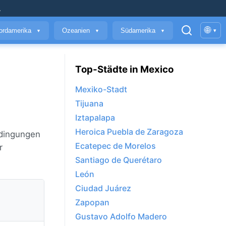
.
🌐
ordamerika
Ozeanien
Südamerika
▾
▼
▼
▼
Top-Städte in Mexico
Mexiko-Stadt
Tijuana
Iztapalapa
Heroica Puebla de Zaragoza
edingungen
Ecatepec de Morelos
r
Santiago de Querétaro
León
Ciudad Juárez
Zapopan
Gustavo Adolfo Madero