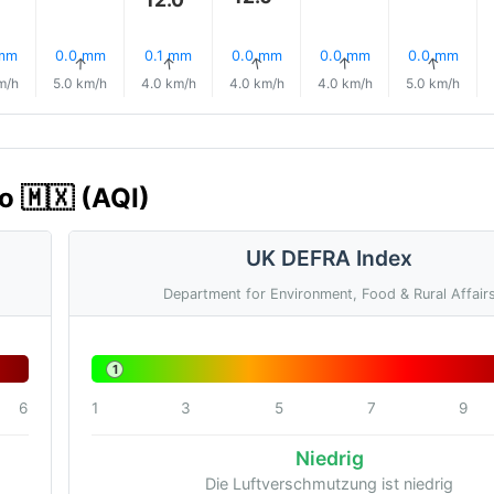
 mm
0.0 mm
0.1 mm
0.0 mm
0.0 mm
0.0 mm
↑
↑
↑
↑
↑
↑
m/h
5.0 km/h
4.0 km/h
4.0 km/h
4.0 km/h
5.0 km/h
o 🇲🇽 (AQI)
UK DEFRA Index
Department for Environment, Food & Rural Affair
1
6
1
3
5
7
9
Niedrig
Die Luftverschmutzung ist niedrig