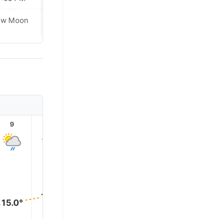
Waxing
ew Moon
Crescent
9
10
11
12
13
14
23.0°
22.0°
20.0°
18.0°
17.0°
15.0°