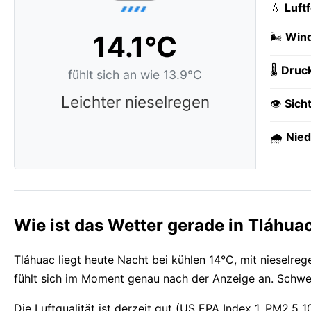
💧
Luft
14.1°C
🌬️
Wind
🌡️
Druc
fühlt sich an wie 13.9°C
Leichter nieselregen
👁️
Sich
🌧️
Nied
Wie ist das Wetter gerade in Tláhua
Tláhuac liegt heute Nacht bei kühlen 14°C, mit nieselre
fühlt sich im Moment genau nach der Anzeige an. Schwer
Die Luftqualität ist derzeit gut (US EPA Index 1, PM2.5 