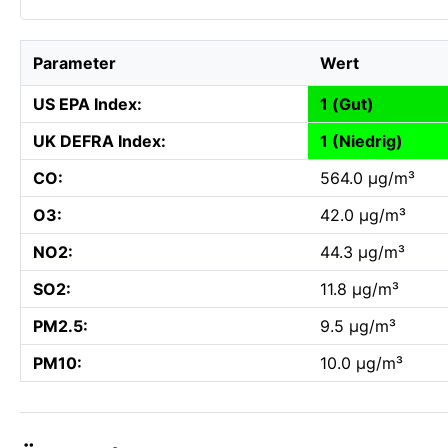
Parameter
Wert
US EPA Index:
1 (Gut)
UK DEFRA Index:
1 (Niedrig)
CO:
564.0 µg/m³
O3:
42.0 µg/m³
NO2:
44.3 µg/m³
SO2:
11.8 µg/m³
PM2.5:
9.5 µg/m³
PM10:
10.0 µg/m³