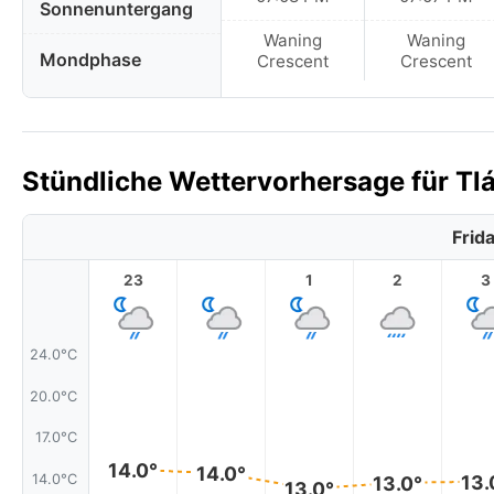
Sonnenuntergang
Waning
Waning
Mondphase
Crescent
Crescent
Stündliche Wettervorhersage für Tl
Frid
23
1
2
3
24.0°C
20.0°C
17.0°C
14.0°
14.0°
14.0°C
13.
13.0°
13.0°